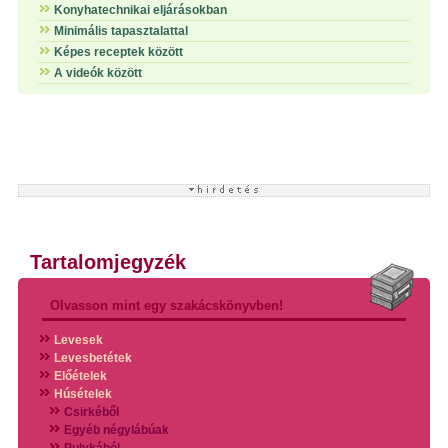
Konyhatechnikai eljárásokban
Minimális tapasztalattal
Képes receptek között
A videók között
Tartalomjegyzék
Olvasson mint egy szakácskönyvben!
Levesek
Levesbetétek
Előételek
Húsételek
Csirkéből
Egyéb négylábúak