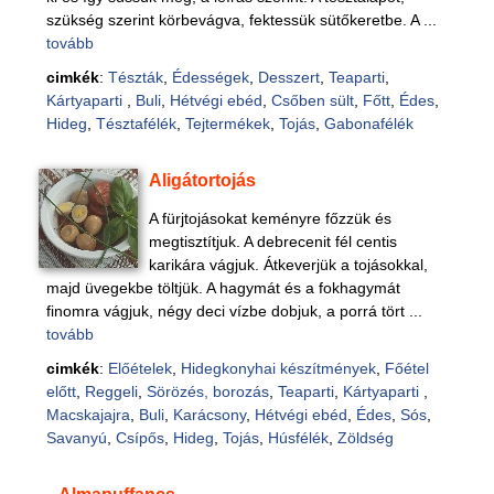
szükség szerint körbevágva, fektessük sütőkeretbe. A ...
tovább
cimkék
:
Tészták
,
Édességek
,
Desszert
,
Teaparti
,
Kártyaparti
,
Buli
,
Hétvégi ebéd
,
Csőben sült
,
Főtt
,
Édes
,
Hideg
,
Tésztafélék
,
Tejtermékek
,
Tojás
,
Gabonafélék
Aligátortojás
A fürjtojásokat keményre főzzük és
megtisztítjuk. A debrecenit fél centis
karikára vágjuk. Átkeverjük a tojásokkal,
majd üvegekbe töltjük. A hagymát és a fokhagymát
finomra vágjuk, négy deci vízbe dobjuk, a porrá tört ...
tovább
cimkék
:
Előételek
,
Hidegkonyhai készítmények
,
Főétel
előtt
,
Reggeli
,
Sörözés, borozás
,
Teaparti
,
Kártyaparti
,
Macskajajra
,
Buli
,
Karácsony
,
Hétvégi ebéd
,
Édes
,
Sós
,
Savanyú
,
Csípős
,
Hideg
,
Tojás
,
Húsfélék
,
Zöldség