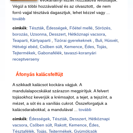
evőkanálnyi lisztet hozzáadva felfuttatjuk.
Végül a többi hozzávalóval és az olvasztott,. de nem
forró vajjal tésztává dagasztjuk, lehet kézzel vagy ...
tovább
cimkék
:
Tészták
,
Édességek
,
Főétel mellé
,
Sörözés,
borozás
,
Uzsonna
,
Desszert
,
Hétköznapi vacsora
,
Teaparti
,
Kártyaparti
,
Tizórai gyerekeknek
,
Buli
,
Húsvét
,
Hétvégi ebéd
,
Csőben sült
,
Kemence
,
Édes
,
Tojás
,
Tejtermékek
,
Gabonafélék
,
tavaszi-koranyári
receptverseny
Áfonyás kalácsfelfújt
A szikkadt kalácsot kockára vágjuk. A
mandulalapocskákat szárazon megpirítjuk. A felvert
tojásokhoz keverjük a krémsajtot, a tejet, a tejszínt, a
mézet, a sót és a vaníliás cukrot. Összeforgatjuk a
kalácsdarabokkal, a mandulával ...
tovább
cimkék
:
Édességek
,
Tészták
,
Desszert
,
Hétköznapi
vacsora
,
Csőben sült
,
Rakott
,
Kemence
,
Édes
,
Tésztafélék
,
Tojás
,
Tejtermékek
,
Gyümölcsök