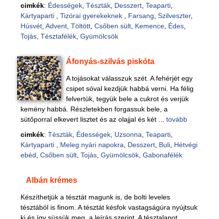
cimkék
:
Édességek
,
Tészták
,
Desszert
,
Teaparti
,
Kártyaparti
,
Tizórai gyerekeknek
,
Farsang
,
Szilveszter
,
Húsvét
,
Advent
,
Töltött
,
Csőben sült
,
Kemence
,
Édes
,
Tojás
,
Tésztafélék
,
Gyümölcsök
Áfonyás-szilvás piskóta
A tojásokat válasszuk szét. A fehérjét egy
csipet sóval kezdjük habbá verni. Ha félig
felvertük, tegyük bele a cukrot és verjük
kemény habbá. Részletekben forgassuk bele, a
sütőporral elkevert lisztet és az olajjal és két ...
tovább
cimkék
:
Tészták
,
Édességek
,
Uzsonna
,
Teaparti
,
Kártyaparti
,
Meleg nyári napokra
,
Desszert
,
Buli
,
Hétvégi
ebéd
,
Csőben sült
,
Tojás
,
Gyümölcsök
,
Gabonafélék
Albán krémes
Készíthetjük a tésztát magunk is, de bolti leveles
tésztából is finom. A tésztát késfok vastagságúra nyújtsuk
ki és így süssük meg, a leírás szerint. A tésztalapot,