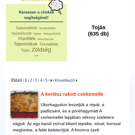
Keressen a címkék
segítségével!
Tojás
Gabonafélék
Gombafélék
(635 db)
Gyümölcsök
Halak
Hidegvérűek
Húsfélék
Hüvelyesek
Tejtermékek
Tésztafélék
Zöldség
Tojás
>>
Előző
1
2
3
4
5
Következő
A kertész rakott csirkemelle
Uborkagyalun leszeljük a répát, a
padlizsánt, és a póréhagymátt A
csirkemellet lapjában vékony szeletere
vágjuk. Az egy kanál zsírral kikent tepsibe, sóval, borssal
meghintve, a felét beleterítjük. A finomra szelt