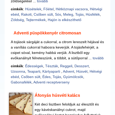
zöldségekkel ...
tovább
cimkék
:
Húsételek
,
Főétel
,
Hétköznapi vacsora
,
Hétvégi
ebéd
,
Rakott
,
Csőben sült
,
Sós
,
Meleg
,
Tojás
,
Húsfélék
,
Zöldség
,
Tejtermékek
,
Hajón is elkészíthető
Adventi püspökkenyér citromosan
A tojások sárgáját a cukorral, a citrom lereszelt héjával és
a vaníliás cukorral habosra keverjük. A tojásfehérjét, a
csipet sóval, kemény habbá verjük. A lisztből egy
evőkanálnyit félreteszünk, a többit, a sütőporral ...
tovább
cimkék
:
Édességek
,
Tészták
,
Reggeli
,
Desszert
,
Uzsonna
,
Teaparti
,
Kártyaparti
,
Advent
,
Húsvét
,
Hétvégi
ebéd
,
Csőben sült
,
Édes
,
Tojás
,
Gyümölcsök
,
Gabonafélék
,
Adventi receptverseny
Áfonyás húsvéti kalács
Két deci lisztben feloldjuk az élesztőt és
egy kávéskanálnyi cukrot, majd