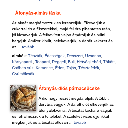
Áfonyás-almás táska
Az almát meghámozzuk és lereszeljük. Elkeverjük a
cukorral és a fűszerekkel, majd fél óra pihentetés után,
jól kicsavarjuk. A felhevített vajon átpároljuk és hűlni
hagyjuk. Amikor kihűlt, belekeverjük, a darált kekszet és
az ...
tovább
cimkék
:
Tészták
,
Édességek
,
Desszert
,
Uzsonna
,
Kártyaparti
,
Teaparti
,
Reggeli
,
Buli
,
Hétvégi ebéd
,
Töltött
,
Csőben sült
,
Kemence
,
Édes
,
Tojás
,
Tésztafélék
,
Gyümölcsök
Áfonyás-diós párnacsücske
A dió nagy részét megdaráljuk. A többit
durvára vágjuk. A darált diót elkeverjük az
áfonyalekvárral. A tésztát kockára vágjuk
és ráhalmozzuk a tölteléket. A széleket vizes ujjunkkal
megkenjük és a tésztát átlósan ...
tovább