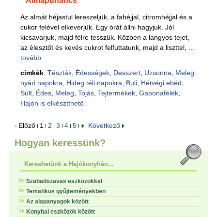
Almapuffancs
Az almát héjastul lereszeljük, a fahéjjal, citromhéjjal és a
cukor felével elkeverjük. Egy órát állni hagyjuk. Jól
kicsavarjuk, majd félre tesszük. Közben a langyos tejet,
az élesztőt és kevés cukrot felfuttatunk, majd a liszttel, ...
tovább
cimkék
:
Tészták
,
Édességek
,
Desszert
,
Uzsonna
,
Meleg
nyári napokra
,
Hideg téli napokra
,
Buli
,
Hétvégi ebéd
,
Sült
,
Édes
,
Meleg
,
Tojás
,
Tejtermékek
,
Gabonafélék
,
Hajón is elkészíthető
Előző
1
2
3
4
5
Következő
Hogyan keressünk?
Kereshetünk a Hajókonyhán...
Szabadszavas eszközökkel
Tematikus gyűjteményekben
Az alapanyagok között
Konyhai eszközök között