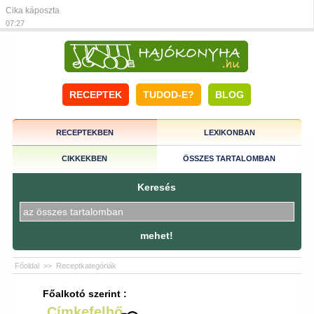
Cika káposzta
07:27
RECEPTEK
TUDOD-E?
BLOG
RECEPTEKBEN
LEXIKONBAN
CIKKEKBEN
ÖSSZES TARTALOMBAN
Keresés
mehet!
Főoldal
>>
Receptkategóriák
Főalkotó szerint :
Címkefelhő