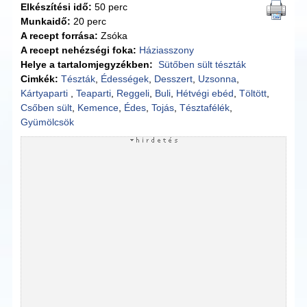
Elkészítési idő:
50 perc
Munkaidő:
20 perc
A recept forrása:
Zsóka
A recept nehézségi foka:
Háziasszony
Helye a tartalomjegyzékben:
Sütőben sült tészták
Cimkék:
Tészták
,
Édességek
,
Desszert
,
Uzsonna
,
Kártyaparti
,
Teaparti
,
Reggeli
,
Buli
,
Hétvégi ebéd
,
Töltött
,
Csőben sült
,
Kemence
,
Édes
,
Tojás
,
Tésztafélék
,
Gyümölcsök