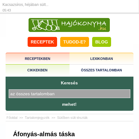
Kacsazsíros, héjában sült...
05:43
RECEPTEK
TUDOD-E?
BLOG
RECEPTEKBEN
LEXIKONBAN
CIKKEKBEN
ÖSSZES TARTALOMBAN
Keresés
mehet!
Főoldal
>>
Tartalomjegyzék
>>
Sütőben sült tészták
Áfonyás-almás táska