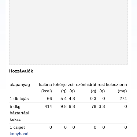
Hozzávalók
alapanyag
kalória
fehérje
zsír
szénhidrát
rost
koleszterin
(kcal)
(g)
(g)
(g)
(g)
(mg)
1 db tojás
66
5.4
4.8
0.3
0
274
5 dkg
414
9.8
6.8
78
3.3
0
háztartási
keksz
1 csipet
0
0
0
0
0
0
konyhasó