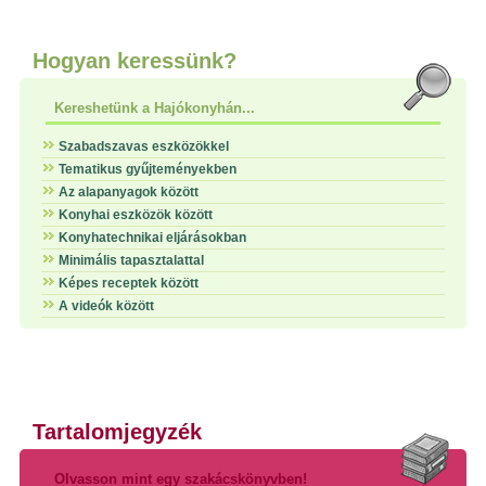
Hogyan keressünk?
Kereshetünk a Hajókonyhán...
Szabadszavas eszközökkel
Tematikus gyűjteményekben
Az alapanyagok között
Konyhai eszközök között
Konyhatechnikai eljárásokban
Minimális tapasztalattal
Képes receptek között
A videók között
Tartalomjegyzék
Olvasson mint egy szakácskönyvben!