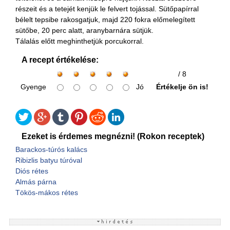
részeit és a tetejét kenjük le felvert tojással. Sütőpapírral
bélelt tepsibe rakosgatjuk, majd 220 fokra előmelegített
sütőbe, 20 perc alatt, aranybarnára sütjük.
Tálalás előtt meghinthetjük porcukorral.
A recept értékelése:
/ 8
Gyenge
Jó
Értékelje ön is!
Ezeket is érdemes megnézni! (Rokon receptek)
Barackos-túrós kalács
Ribizlis batyu túróval
Diós rétes
Almás párna
Tökös-mákos rétes