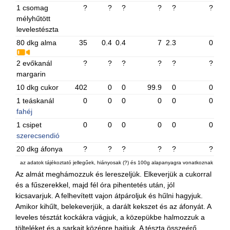
1 csomag
?
?
?
?
?
?
mélyhűtött
levelestészta
80 dkg alma
35
0.4
0.4
7
2.3
0
2 evőkanál
?
?
?
?
?
?
margarin
10 dkg cukor
402
0
0
99.9
0
0
1 teáskanál
0
0
0
0
0
0
fahéj
1 csipet
0
0
0
0
0
0
szerecsendió
20 dkg áfonya
?
?
?
?
?
?
az adatok tájékoztató jellegűek, hiányosak (?) és 100g alapanyagra vonatkoznak
Az almát meghámozzuk és lereszeljük. Elkeverjük a cukorral
és a fűszerekkel, majd fél óra pihentetés után, jól
kicsavarjuk. A felhevített vajon átpároljuk és hűlni hagyjuk.
Amikor kihűlt, belekeverjük, a darált kekszet és az áfonyát. A
leveles tésztát kockákra vágjuk, a közepükbe halmozzuk a
tölteléket és a sarkait középre hajtjuk. A tészta összeérő