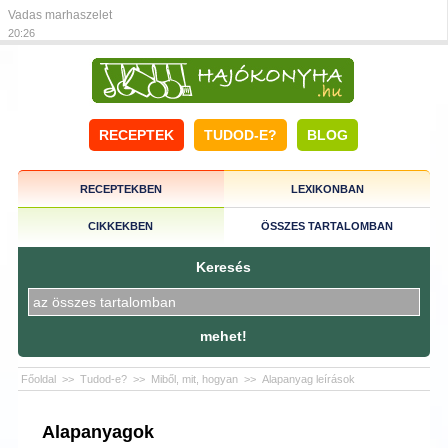
Vadas marhaszelet
20:26
RECEPTEK
TUDOD-E?
BLOG
RECEPTEKBEN
LEXIKONBAN
CIKKEKBEN
ÖSSZES TARTALOMBAN
Keresés
mehet!
Főoldal
>>
Tudod-e?
>>
Miből, mit, hogyan
>>
Alapanyag leírások
Alapanyagok