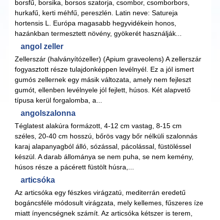
borsfű, borsika, borsos szatorja, csombor, csomborbors,
hurkafű, kerti méhfű, pereszlén. Latin neve: Satureja
hortensis L. Európa magasabb hegyvidékein honos,
hazánkban termesztett növény, gyökerét használják...
angol zeller
Zellerszár (halványítózeller) (Apium graveolens) A zellerszár
fogyasztott része tulajdonképpen levélnyél. Ez a jól ismert
gumós zellernek egy másik változata, amely nem fejleszt
gumót, ellenben levélnyele jól fejlett, húsos. Két alapvető
típusa kerül forgalomba, a...
angolszalonna
Téglatest alakúra formázott, 4-12 cm vastag, 8-15 cm
széles, 20-40 cm hosszú, bőrös vagy bőr nélküli szalonnás
karaj alapanyagból álló, sózással, pácolással, füstöléssel
készül. A darab állománya se nem puha, se nem kemény,
húsos része a pácérett füstölt húsra,...
articsóka
Az articsóka egy fészkes virágzatú, mediterrán eredetű
bogáncsféle módosult virágzata, mely kellemes, fűszeres íze
miatt ínyencségnek számít. Az articsóka kétszer is terem,