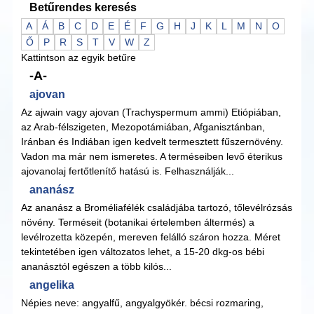
Betűrendes keresés
A
Á
B
C
D
E
É
F
G
H
J
K
L
M
N
O
Ő
P
R
S
T
V
W
Z
Kattintson az egyik betűre
-A-
ajovan
Az ajwain vagy ajovan (Trachyspermum ammi) Etiópiában,
az Arab-félszigeten, Mezopotámiában, Afganisztánban,
Iránban és Indiában igen kedvelt termesztett fűszernövény.
Vadon ma már nem ismeretes. A terméseiben levő éterikus
ajovanolaj fertőtlenítő hatású is. Felhasználják...
ananász
Az ananász a Broméliafélék családjába tartozó, tőlevélrózsás
növény. Terméseit (botanikai értelemben áltermés) a
levélrozetta közepén, mereven felálló száron hozza. Méret
tekintetében igen változatos lehet, a 15-20 dkg-os bébi
ananásztól egészen a több kilós...
angelika
Népies neve: angyalfű, angyalgyökér. bécsi rozmaring,