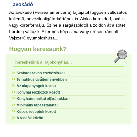
avokádó
Az avokádó (Persea americana) fajtájától függően változatos
küllemű, nevezik aligátorkörtének is. Alakja kerekded, ovális
vagy körteformájú. Színe a sárgászöldtől a zöldön át a sötét
bordóig változik. A termés héja sima vagy erősen ráncolt.
Vajszerű gyümölcshúsa...
Hogyan keressünk?
Kereshetünk a Hajókonyhán...
Szabadszavas eszközökkel
Tematikus gyűjteményekben
Az alapanyagok között
Konyhai eszközök között
Konyhatechnikai eljárásokban
Minimális tapasztalattal
Képes receptek között
A videók között