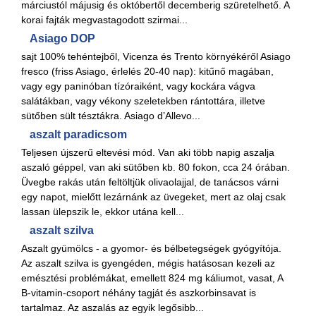
márciustól májusig és októbertől decemberig szüretelhető. A
korai fajták megvastagodott szirmai...
Asiago DOP
sajt 100% tehéntejből, Vicenza és Trento környékéről Asiago
fresco (friss Asiago, érlelés 20-40 nap): kitűnő magában,
vagy egy paninóban tízóraiként, vagy kockára vágva
salátákban, vagy vékony szeletekben rántottára, illetve
sütőben sült tésztákra. Asiago d’Allevo...
aszalt paradicsom
Teljesen újszerű eltevési mód. Van aki több napig aszalja
aszaló géppel, van aki sütőben kb. 80 fokon, cca 24 órában.
Üvegbe rakás után feltöltjük olivaolajjal, de tanácsos várni
egy napot, mielőtt lezárnánk az üvegeket, mert az olaj csak
lassan ülepszik le, ekkor utána kell...
aszalt szilva
Aszalt gyümölcs - a gyomor- és bélbetegségek gyógyítója.
Az aszalt szilva is gyengéden, mégis hatásosan kezeli az
emésztési problémákat, emellett 824 mg káliumot, vasat, A
B-vitamin-csoport néhány tagját és aszkorbinsavat is
tartalmaz. Az aszalás az egyik legősibb...