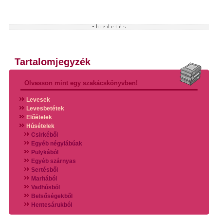
Tartalomjegyzék
Olvasson mint egy szakácskönyvben!
Levesek
Levesbetétek
Előételek
Húsételek
Csirkéből
Egyéb négylábúak
Pulykából
Egyéb szárnyas
Sertésből
Marhából
Vadhúsból
Belsőségekből
Hentesárukból
Vadszárnyasokból