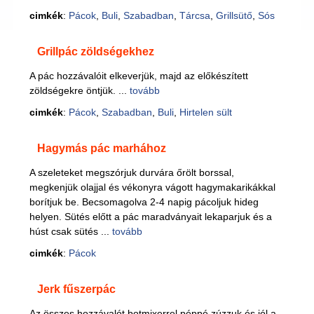
cimkék
:
Pácok
,
Buli
,
Szabadban
,
Tárcsa
,
Grillsütő
,
Sós
Grillpác zöldségekhez
A pác hozzávalóit elkeverjük, majd az előkészített
zöldségekre öntjük. ...
tovább
cimkék
:
Pácok
,
Szabadban
,
Buli
,
Hirtelen sült
Hagymás pác marhához
A szeleteket megszórjuk durvára őrölt borssal,
megkenjük olajjal és vékonyra vágott hagymakarikákkal
borítjuk be. Becsomagolva 2-4 napig pácoljuk hideg
helyen. Sütés előtt a pác maradványait lekaparjuk és a
húst csak sütés ...
tovább
cimkék
:
Pácok
Jerk fűszerpác
Az összes hozzávalót botmixerrel péppé zúzzuk és jól a