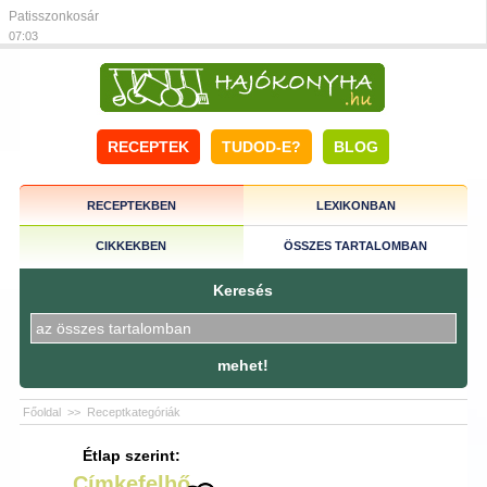
Patisszonkosár
07:03
RECEPTEK
TUDOD-E?
BLOG
RECEPTEKBEN
LEXIKONBAN
CIKKEKBEN
ÖSSZES TARTALOMBAN
Keresés
mehet!
Főoldal
>>
Receptkategóriák
Étlap szerint:
Címkefelhő