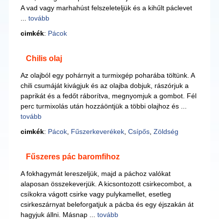
A vad vagy marhahúst felszeleteljük és a kihűlt páclevet
...
tovább
cimkék
:
Pácok
Chilis olaj
Az olajból egy pohárnyit a turmixgép poharába töltünk. A
chili csumáját kivágjuk és az olajba dobjuk, rászórjuk a
paprikát és a fedőt ráborítva, megnyomjuk a gombot. Fél
perc turmixolás után hozzáöntjük a többi olajhoz és ...
tovább
cimkék
:
Pácok
,
Fűszerkeverékek
,
Csípős
,
Zöldség
Fűszeres pác baromfihoz
A fokhagymát lereszeljük, majd a páchoz valókat
alaposan összekeverjük. A kicsontozott csirkecombot, a
csíkokra vágott csirke vagy pulykamellet, esetleg
csirkeszárnyat beleforgatjuk a pácba és egy éjszakán át
hagyjuk állni. Másnap ...
tovább