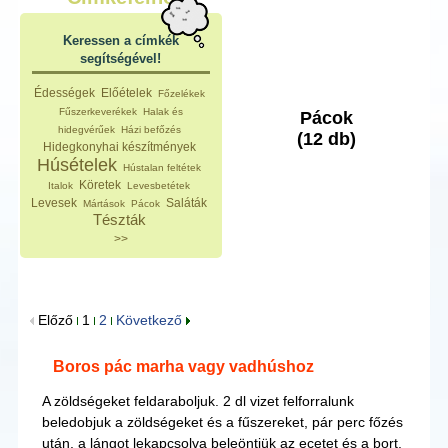
Keressen a címkék
segítségével!
Édességek
Előételek
Főzelékek
Fűszerkeverékek
Halak és
Pácok
hidegvérűek
Házi befőzés
(12 db)
Hidegkonyhai készítmények
Húsételek
Hústalan feltétek
Köretek
Italok
Levesbetétek
Levesek
Saláták
Mártások
Pácok
Tészták
>>
Előző
1
2
Következő
Boros pác marha vagy vadhúshoz
A zöldségeket feldaraboljuk. 2 dl vizet felforralunk
beledobjuk a zöldségeket és a fűszereket, pár perc főzés
után, a lángot lekapcsolva beleöntjük az ecetet és a bort.