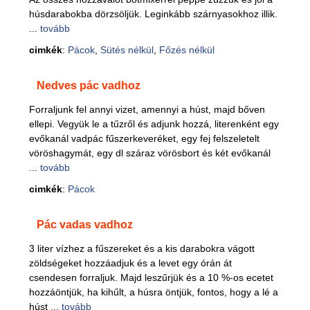
húsdarabokba dörzsöljük. Leginkább szárnyasokhoz illik.
...
tovább
cimkék
:
Pácok
,
Sütés nélkül
,
Főzés nélkül
Nedves pác vadhoz
Forraljunk fel annyi vizet, amennyi a húst, majd bőven
ellepi. Vegyük le a tűzről és adjunk hozzá, literenként egy
evőkanál vadpác fűszerkeveréket, egy fej felszeletelt
vöröshagymát, egy dl száraz vörösbort és két evőkanál
...
tovább
cimkék
:
Pácok
Pác vadas vadhoz
3 liter vízhez a fűszereket és a kis darabokra vágott
zöldségeket hozzáadjuk és a levet egy órán át
csendesen forraljuk. Majd leszűrjük és a 10 %-os ecetet
hozzáöntjük, ha kihűlt, a húsra öntjük, fontos, hogy a lé a
húst ...
tovább