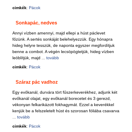
cimkék
:
Pácok
Sonkapác, nedves
Annyi vízben amennyi, majd ellepi a húst páclevet
főzünk. A sertés sonkáját belehelyezzük. Egy hónapra
hideg helyre tesszük, de naponta egyszer megfordítjuk
benne a combot. A végén lecsöpögtetjük, hideg vízben
leöblítjük, majd ...
tovább
cimkék
:
Pácok
Száraz pác vadhoz
Egy evőkanál, durvára tört fűszerkeverékhez, adjunk két
evőkanál olajat, egy evőkanál borecetet és 3 gerezd,
vékonyan felkarikázott fokhagymát. Ezzel a keverékkel
kenjük be a felszeletelt húst és szorosan fóliába csavarva
...
tovább
cimkék
:
Pácok