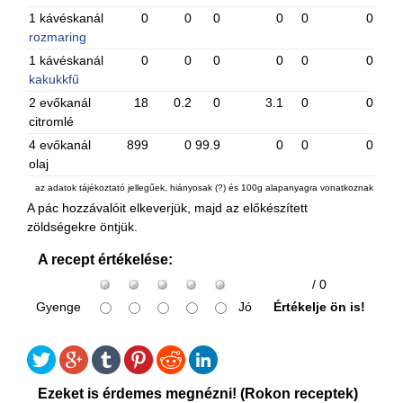
1 kávéskanál
0
0
0
0
0
0
rozmaring
1 kávéskanál
0
0
0
0
0
0
kakukkfű
2 evőkanál
18
0.2
0
3.1
0
0
citromlé
4 evőkanál
899
0
99.9
0
0
0
olaj
az adatok tájékoztató jellegűek, hiányosak (?) és 100g alapanyagra vonatkoznak
A pác hozzávalóit elkeverjük, majd az előkészített
zöldségekre öntjük.
A recept értékelése:
/ 0
Gyenge
Jó
Értékelje ön is!
Ezeket is érdemes megnézni! (Rokon receptek)