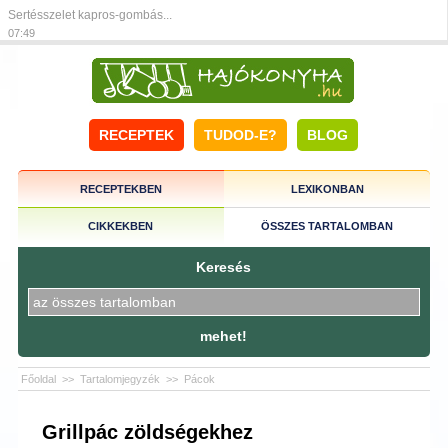
Sertésszelet kapros-gombás...
07:49
RECEPTEK
TUDOD-E?
BLOG
RECEPTEKBEN
LEXIKONBAN
CIKKEKBEN
ÖSSZES TARTALOMBAN
Keresés
mehet!
Főoldal
>>
Tartalomjegyzék
>>
Pácok
Grillpác zöldségekhez