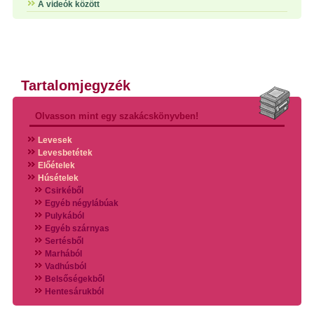
A videók között
Tartalomjegyzék
Olvasson mint egy szakácskönyvben!
Levesek
Levesbetétek
Előételek
Húsételek
Csirkéből
Egyéb négylábúak
Pulykából
Egyéb szárnyas
Sertésből
Marhából
Vadhúsból
Belsőségekből
Hentesárukból
Vadszárnyasokból