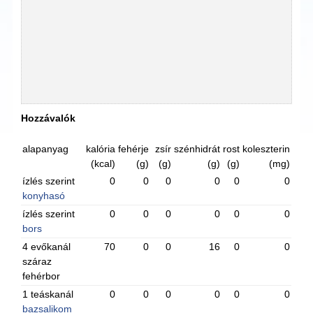
Hozzávalók
alapanyag
kalória
fehérje
zsír
szénhidrát
rost
koleszterin
(kcal)
(g)
(g)
(g)
(g)
(mg)
ízlés szerint
0
0
0
0
0
0
konyhasó
ízlés szerint
0
0
0
0
0
0
bors
4 evőkanál
70
0
0
16
0
0
száraz
fehérbor
1 teáskanál
0
0
0
0
0
0
bazsalikom