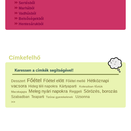
Sertésből
Marhából
Vadhúsból
Belsőségekből
Hentesárukból
Vadszárnyasokból
Vegyes húsokból
Különleges húsfélékből
Halak
Hidegvérűek
Köretek
Címkefelhő
Klasszikus főzelékek
Hústalan feltétek
Keressen a címkék segítségével!
Zöldséges ételek
Saláták
Főétel
Főétel előtt
Hétköznapi
Desszert
Főétel mellé
Hidegkonyhai készítmények
vacsora
Hideg téli napokra
Kártyaparti
Koleszban főztük
Főtt tészták
Meleg nyári napokra
Sörözés, borozás
Reggeli
Macskajajra
Zsiradékban sült tészták
Szabadban
Teaparti
Uzsonna
Tizórai gyerekeknek
Sütőben sült tészták
>>
Szendvicsek
Mártások
Főtt-sült tészták
Édességek
Házi befőzés
Pácok