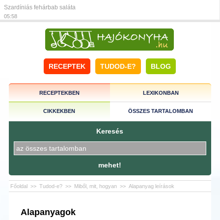
Szardíniás fehárbab saláta
05:58
RECEPTEK
TUDOD-E?
BLOG
RECEPTEKBEN
LEXIKONBAN
CIKKEKBEN
ÖSSZES TARTALOMBAN
Keresés
mehet!
Főoldal
>>
Tudod-e?
>>
Miből, mit, hogyan
>>
Alapanyag leírások
Alapanyagok