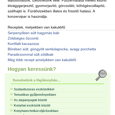
illatosíthatunk, ízesíthetünk vele. Fűszerhatása mellett kitűnő
étvágygerjesztő, gyomorjavító, görcsoldó, köhögéscsillapító,
szélhajtó is. Fürdővizekben illatos és frissítő hatású. A
konzervipar is használja.
Receptek, melyekben van kakukkfű
Serpenyőben sült hagymás bab
Zöldséges őzcomb
Konfitált kacsazúza
Bőrében sült, göngyölt sertéslapocka, avagy porchetta
Paradicsommal sült zöldbab
Még több recept amelyikben van kakukkfű
Hogyan keressünk?
Kereshetünk a Hajókonyhán...
Szabadszavas eszközökkel
Tematikus gyűjteményekben
Az alapanyagok között
Konyhai eszközök között
Konyhatechnikai eljárásokban