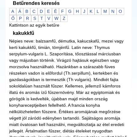
Betűrendes keresés
A
Á
B
C
D
E
É
F
G
H
J
K
L
M
N
O
Ő
P
R
S
T
V
W
Z
Kattintson az egyik betűre
kakukkfű
Népies neve: balzsamfű, démutka, kakucskafű, mezei vagy
kerti kakukkfű, timián, tömjénfű. Latin neve: Thymus
serpylum-vulgaris L. Szaporítása, tőosztással márciusban
vagy májusban történik. Virágzó hajtásuk egészben vagy
morzsolva használható. Hazánkban a szárazabb füves
részeken vadon is előfordul (Th.serpillum), kertekben és
gazdaságokban is termesztik (Th vulgaris). Mindkét fajta
sokoldalúan használt fűszer. Kellemes, jellemző kámforos
illatú és aromás ízű fűszernövény. Már az egyiptomiak és
görögök is kedvelték, újabban majd minden ország
konyhareceptjeiben fellelhető. A francia konyha
nélkülözhetetlen fűszere. Értékes aromájának megőrzése
végett jól záródó edényben tartandó. Sajátságos aromája
miatt óvatosan kell használni, megváltoztatja az étel eredeti
jellegét. Ártalmatlan fűszer, diétás ételeket nyugodtan