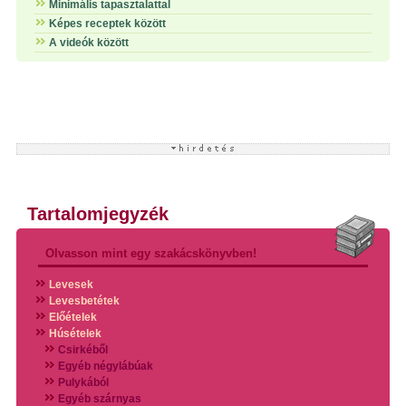
Minimális tapasztalattal
Képes receptek között
A videók között
Tartalomjegyzék
Olvasson mint egy szakácskönyvben!
Levesek
Levesbetétek
Előételek
Húsételek
Csirkéből
Egyéb négylábúak
Pulykából
Egyéb szárnyas