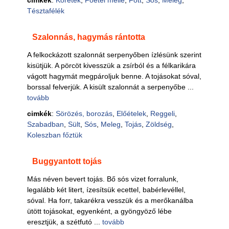
cimkék
:
Köretek
,
Főétel mellé
,
Főtt
,
Sós
,
Meleg
,
Tésztafélék
Szalonnás, hagymás rántotta
A felkockázott szalonnát serpenyőben ízlésünk szerint
kisütjük. A pörcöt kivesszük a zsírból és a félkarikára
vágott hagymát megpároljuk benne. A tojásokat sóval,
borssal felverjük. A kisült szalonnát a serpenyőbe ...
tovább
cimkék
:
Sörözés, borozás
,
Előételek
,
Reggeli
,
Szabadban
,
Sült
,
Sós
,
Meleg
,
Tojás
,
Zöldség
,
Koleszban főztük
Buggyantott tojás
Más néven bevert tojás. Bő sós vizet forralunk,
legalább két litert, ízesítsük ecettel, babérlevéllel,
sóval. Ha forr, takarékra vesszük és a merőkanálba
ütött tojásokat, egyenként, a gyöngyöző lébe
eresztjük, a szétfutó ...
tovább