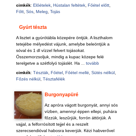
cimkék
:
Előételek
,
Hústalan feltétek
,
Főétel előtt
,
Főtt
,
Sós
,
Meleg
,
Tojás
Gyúrt tészta
A lisztet a gyúrótábla közepére öntjük. A liszthalom
tetejébe mélyedést vájunk, amelybe beleöntjük a
sóval és 1 dl vízzel felvert tojásokat.
Összemorzsoljuk, mindig a kupac közepe felé
terelgetve a szétfolyó tojáslét. Ha ...
tovább
cimkék
:
Tészták
,
Főétel
,
Főétel mellé
,
Sütés nélkül
,
Főzés nélkül
,
Tésztafélék
Burgonyapüré
Az apróra vágott burgonyát, annyi sós
vízben, amennyi éppen ellepi, puhára
főzzük, leszűrjük, forrón áttörjük. A
vajjal, a felforrósított tejjel és a reszelt
szerecsendióval habosra keverjük. Kézi habverővel