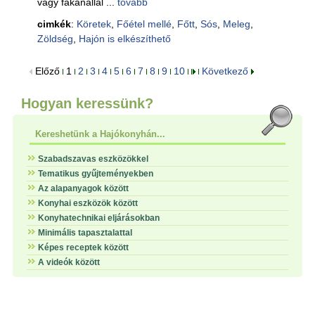
vagy fakanállal ...
tovább
cimkék
:
Köretek
,
Főétel mellé
,
Főtt
,
Sós
,
Meleg
,
Zöldség
,
Hajón is elkészíthető
Előző
1
2
3
4
5
6
7
8
9
10
Következő
Hogyan keressünk?
Kereshetünk a Hajókonyhán...
Szabadszavas eszközökkel
Tematikus gyűjteményekben
Az alapanyagok között
Konyhai eszközök között
Konyhatechnikai eljárásokban
Minimális tapasztalattal
Képes receptek között
A videók között