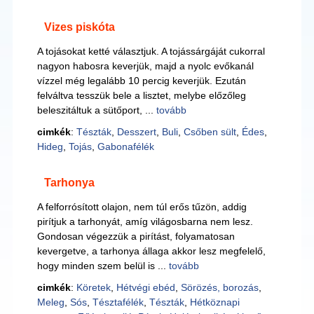
Vizes piskóta
A tojásokat ketté választjuk. A tojássárgáját cukorral
nagyon habosra keverjük, majd a nyolc evőkanál
vízzel még legalább 10 percig keverjük. Ezután
felváltva tesszük bele a lisztet, melybe előzőleg
beleszitáltuk a sütőport, ...
tovább
cimkék
:
Tészták
,
Desszert
,
Buli
,
Csőben sült
,
Édes
,
Hideg
,
Tojás
,
Gabonafélék
Tarhonya
A felforrósított olajon, nem túl erős tűzön, addig
pirítjuk a tarhonyát, amíg világosbarna nem lesz.
Gondosan végezzük a pirítást, folyamatosan
kevergetve, a tarhonya állaga akkor lesz megfelelő,
hogy minden szem belül is ...
tovább
cimkék
:
Köretek
,
Hétvégi ebéd
,
Sörözés, borozás
,
Meleg
,
Sós
,
Tésztafélék
,
Tészták
,
Hétköznapi