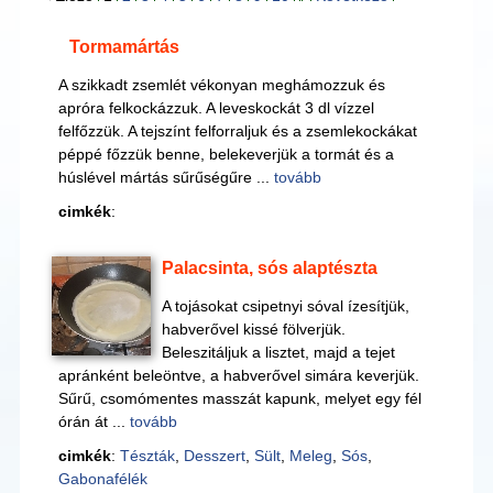
Tormamártás
A szikkadt zsemlét vékonyan meghámozzuk és
apróra felkockázzuk. A leveskockát 3 dl vízzel
felfőzzük. A tejszínt felforraljuk és a zsemlekockákat
péppé főzzük benne, belekeverjük a tormát és a
húslével mártás sűrűségűre ...
tovább
cimkék
:
Palacsinta, sós alaptészta
A tojásokat csipetnyi sóval ízesítjük,
habverővel kissé fölverjük.
Beleszitáljuk a lisztet, majd a tejet
apránként beleöntve, a habverővel simára keverjük.
Sűrű, csomómentes masszát kapunk, melyet egy fél
órán át ...
tovább
cimkék
:
Tészták
,
Desszert
,
Sült
,
Meleg
,
Sós
,
Gabonafélék