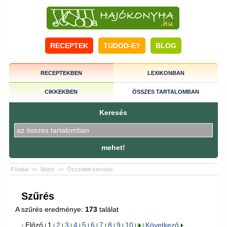
RECEPTEK
TUDOD-E?
BLOG
RECEPTEKBEN
LEXIKONBAN
CIKKEKBEN
ÖSSZES TARTALOMBAN
Keresés
mehet!
Főoldal
>>
Motor
>>
Összetett keresés
Szűrés
A szűrés eredménye:
173
találat
Előző
1
2
3
4
5
6
7
8
9
10
Következő