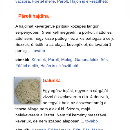
vacsora
,
Főétel mellé
,
Párolt
,
Hajón is elkészíthető
Párolt hajdina
A hajdinát kevergetve pirítsuk közepes lángon
serpenyőben, (nem kell megijedni a pörkölt illattól és
attól sem, hogy kissé pattog - ez a kis pattogás a cél).
Sózzuk, öntsük rá az olajat, keverjük el, és további 1
percig ...
tovább
cimkék
:
Köretek
,
Párolt
,
Meleg
,
Gabonafélék
,
Sós
,
Főétel mellé
,
Hajón is elkészíthető
Galuska
Egy egész tojást, egynek a sárgáját
vízzel összekeverem (kb. 4 decivel),
ne tegyük bele az összeset amíg a
tészta állaga nem alakul ki. Sózom, majd
belekeverem a lisztet. Nem túl kemény masszává
keverjük, de nem szabad alaposan ...
tovább