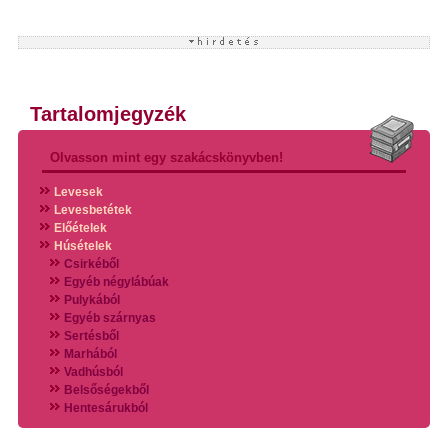
Tartalomjegyzék
Olvasson mint egy szakácskönyvben!
Levesek
Levesbetétek
Előételek
Húsételek
Csirkéből
Egyéb négylábúak
Pulykából
Egyéb szárnyas
Sertésből
Marhából
Vadhúsból
Belsőségekből
Hentesárukból
Vadszárnyasokból
Vegyes húsokból