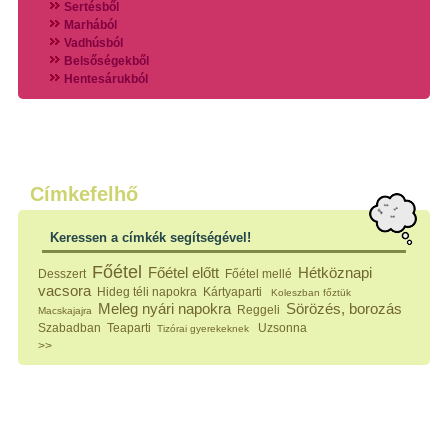
Sertésből
Marhából
Vadhúsból
Belsőségekből
Hentesárukból
Vadszárnyasokból
Vegyes húsokból
Különleges húsfélékből
Halak
Hidegvérűek
Köretek
Címkefelhő
Klasszikus főzelékek
Hústalan feltétek
Keressen a címkék segítségével!
Zöldséges ételek
Saláták
Főétel
Főétel előtt
Hétköznapi
Desszert
Főétel mellé
Hidegkonyhai készítmények
vacsora
Hideg téli napokra
Kártyaparti
Koleszban főztük
Főtt tészták
Meleg nyári napokra
Sörözés, borozás
Reggeli
Macskajajra
Zsiradékban sült tészták
Szabadban
Teaparti
Uzsonna
Tizórai gyerekeknek
Sütőben sült tészták
>>
Szendvicsek
Mártások
Főtt-sült tészták
Édességek
Házi befőzés
Pácok