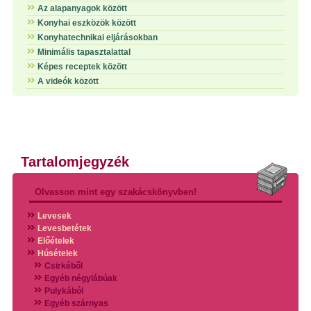
Az alapanyagok között
Konyhai eszközök között
Konyhatechnikai eljárásokban
Minimális tapasztalattal
Képes receptek között
A videók között
Tartalomjegyzék
Olvasson mint egy szakácskönyvben!
Levesek
Levesbetétek
Előételek
Húsételek
Csirkéből
Egyéb négylábúak
Pulykából
Egyéb szárnyas