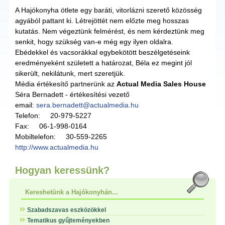
A Hajókonyha ötlete egy baráti, vitorlázni szerető közösség
agyából pattant ki. Létrejöttét nem előzte meg hosszas
kutatás. Nem végeztünk felmérést, és nem kérdeztünk meg
senkit, hogy szükség van-e még egy ilyen oldalra.
Ebédekkel és vacsorákkal egybekötött beszélgetéseink
eredményeként született a határozat, Béla ez megint jól
sikerült, nekilátunk, mert szeretjük.
Média értékesítő partnerünk az
Actual Media Sales House
Séra Bernadett - értékesítési vezető
email:
sera.bernadett@actualmedia.hu
Telefon: 20-979-5227
Fax: 06-1-998-0164
Mobiltelefon: 30-559-2265
http://www.actualmedia.hu
Hogyan keressünk?
Kereshetünk a Hajókonyhán...
Szabadszavas eszközökkel
Tematikus gyűjteményekben