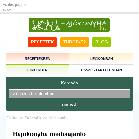
Ecetes paprika
12:52
RECEPTEK
TUDOD-E?
BLOG
RECEPTEKBEN
LEXIKONBAN
CIKKEKBEN
ÖSSZES TARTALOMBAN
Keresés
mehet!
Főoldal
>>
Tudnivalók
>>
Médiaajánlat
Hajókonyha médiaajánló