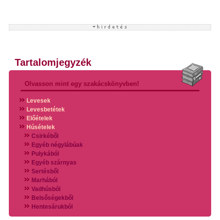
Tartalomjegyzék
Olvasson mint egy szakácskönyvben!
Levesek
Levesbetétek
Előételek
Húsételek
Csirkéből
Egyéb négylábúak
Pulykából
Egyéb szárnyas
Sertésből
Marhából
Vadhúsból
Belsőségekből
Hentesárukból
Vadszárnyasokból