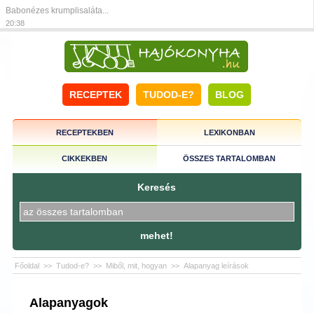
Babonézes krumplisaláta...
20:38
RECEPTEK
TUDOD-E?
BLOG
RECEPTEKBEN
LEXIKONBAN
CIKKEKBEN
ÖSSZES TARTALOMBAN
Keresés
mehet!
Főoldal
>>
Tudod-e?
>>
Miből, mit, hogyan
>>
Alapanyag leírások
Alapanyagok