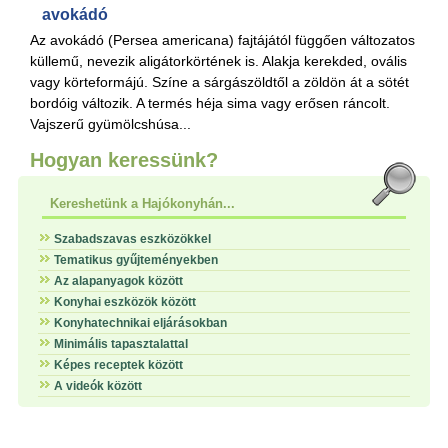
avokádó
Az avokádó (Persea americana) fajtájától függően változatos
küllemű, nevezik aligátorkörtének is. Alakja kerekded, ovális
vagy körteformájú. Színe a sárgászöldtől a zöldön át a sötét
bordóig változik. A termés héja sima vagy erősen ráncolt.
Vajszerű gyümölcshúsa...
Hogyan keressünk?
Kereshetünk a Hajókonyhán...
Szabadszavas eszközökkel
Tematikus gyűjteményekben
Az alapanyagok között
Konyhai eszközök között
Konyhatechnikai eljárásokban
Minimális tapasztalattal
Képes receptek között
A videók között