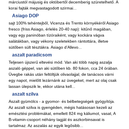
márciustól májusig és októbertől decemberig szüretelhető. A
korai fajták megvastagodott szirmai...
Asiago DOP
sajt 100% tehéntejből, Vicenza és Trento környékéről Asiago
fresco (friss Asiago, érlelés 20-40 nap): kitűnő magában,
vagy egy paninóban tízóraiként, vagy kockára vágva
salátákban, vagy vékony szeletekben rántottára, illetve
sütőben sült tésztákra. Asiago d’Allevo...
aszalt paradicsom
Teljesen újszerű eltevési mód. Van aki több napig aszalja
aszaló géppel, van aki sütőben kb. 80 fokon, cca 24 órában.
Üvegbe rakás után feltöltjük olivaolajjal, de tanácsos várni
egy napot, mielőtt lezárnánk az üvegeket, mert az olaj csak
lassan ülepszik le, ekkor utána kell...
aszalt szilva
Aszalt gyümölcs - a gyomor- és bélbetegségek gyógyítója.
Az aszalt szilva is gyengéden, mégis hatásosan kezeli az
emésztési problémákat, emellett 824 mg káliumot, vasat, A
B-vitamin-csoport néhány tagját és aszkorbinsavat is
tartalmaz. Az aszalás az egyik legősibb...