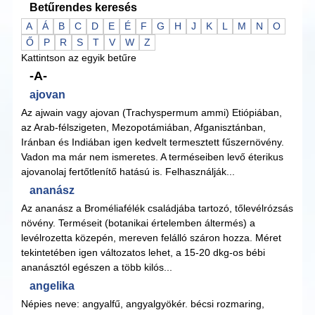
Betűrendes keresés
A
Á
B
C
D
E
É
F
G
H
J
K
L
M
N
O
Ő
P
R
S
T
V
W
Z
Kattintson az egyik betűre
-A-
ajovan
Az ajwain vagy ajovan (Trachyspermum ammi) Etiópiában,
az Arab-félszigeten, Mezopotámiában, Afganisztánban,
Iránban és Indiában igen kedvelt termesztett fűszernövény.
Vadon ma már nem ismeretes. A terméseiben levő éterikus
ajovanolaj fertőtlenítő hatású is. Felhasználják...
ananász
Az ananász a Broméliafélék családjába tartozó, tőlevélrózsás
növény. Terméseit (botanikai értelemben áltermés) a
levélrozetta közepén, mereven felálló száron hozza. Méret
tekintetében igen változatos lehet, a 15-20 dkg-os bébi
ananásztól egészen a több kilós...
angelika
Népies neve: angyalfű, angyalgyökér. bécsi rozmaring,