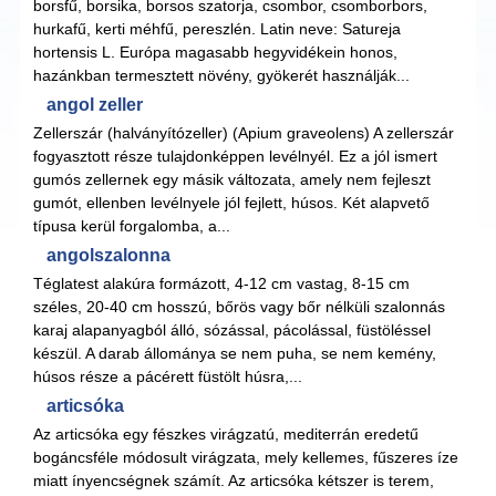
borsfű, borsika, borsos szatorja, csombor, csomborbors,
hurkafű, kerti méhfű, pereszlén. Latin neve: Satureja
hortensis L. Európa magasabb hegyvidékein honos,
hazánkban termesztett növény, gyökerét használják...
angol zeller
Zellerszár (halványítózeller) (Apium graveolens) A zellerszár
fogyasztott része tulajdonképpen levélnyél. Ez a jól ismert
gumós zellernek egy másik változata, amely nem fejleszt
gumót, ellenben levélnyele jól fejlett, húsos. Két alapvető
típusa kerül forgalomba, a...
angolszalonna
Téglatest alakúra formázott, 4-12 cm vastag, 8-15 cm
széles, 20-40 cm hosszú, bőrös vagy bőr nélküli szalonnás
karaj alapanyagból álló, sózással, pácolással, füstöléssel
készül. A darab állománya se nem puha, se nem kemény,
húsos része a pácérett füstölt húsra,...
articsóka
Az articsóka egy fészkes virágzatú, mediterrán eredetű
bogáncsféle módosult virágzata, mely kellemes, fűszeres íze
miatt ínyencségnek számít. Az articsóka kétszer is terem,