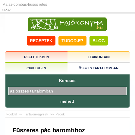
Májas-gombás-húsos rétes
06:32
RECEPTEK
TUDOD-E?
BLOG
RECEPTEKBEN
LEXIKONBAN
CIKKEKBEN
ÖSSZES TARTALOMBAN
Keresés
mehet!
Főoldal
>>
Tartalomjegyzék
>>
Pácok
Fűszeres pác baromfihoz