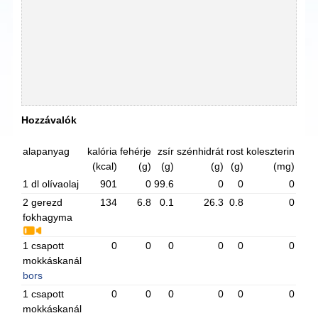
Hozzávalók
alapanyag
kalória
fehérje
zsír
szénhidrát
rost
koleszterin
(kcal)
(g)
(g)
(g)
(g)
(mg)
1 dl olívaolaj
901
0
99.6
0
0
0
2 gerezd
134
6.8
0.1
26.3
0.8
0
fokhagyma
1 csapott
0
0
0
0
0
0
mokkáskanál
bors
1 csapott
0
0
0
0
0
0
mokkáskanál