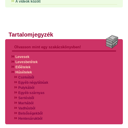
A videók között
Tartalomjegyzék
Olvasson mint egy szakácskönyvben!
Levesek
Levesbetétek
Előételek
Húsételek
Csirkéből
Egyéb négylábúak
Pulykából
Egyéb szárnyas
Sertésből
Marhából
Vadhúsból
Belsőségekből
Hentesárukból
Vadszárnyasokból