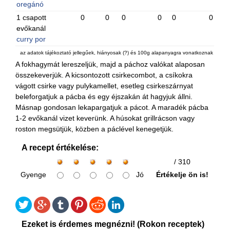
oregánó
1 csapott
0
0
0
0
0
0
evőkanál
curry por
az adatok tájékoztató jellegűek, hiányosak (?) és 100g alapanyagra vonatkoznak
A fokhagymát lereszeljük, majd a páchoz valókat alaposan
összekeverjük. A kicsontozott csirkecombot, a csíkokra
vágott csirke vagy pulykamellet, esetleg csirkeszárnyat
beleforgatjuk a pácba és egy éjszakán át hagyjuk állni.
Másnap gondosan lekapargatjuk a pácot. A maradék pácba
1-2 evőkanál vizet keverünk. A húsokat grillrácson vagy
roston megsütjük, közben a páclével kenegetjük.
A recept értékelése:
/ 310
Gyenge
Jó
Értékelje ön is!
Ezeket is érdemes megnézni! (Rokon receptek)