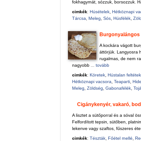
fokhagymát, sózzuk, borsozzuk. H
cimkék
:
Húsételek
,
Hétköznapi va
Tárcsa
,
Meleg
,
Sós
,
Húsfélék
,
Zöl
Burgonyalángos 
A kockára vágott bu
áttörjük. Langyosra h
rugalmas, de nem rag
nagyobb ...
tovább
cimkék
:
Köretek
,
Hústalan feltétek
Hétköznapi vacsora
,
Teaparti
,
Hide
Meleg
,
Zöldség
,
Gabonafélék
,
Toj
Cigánykenyér, vakaró, bo
A lisztet a sütőporral és a sóval ös
Felfordított tepsin, sütőben, plat
lekenve vagy szaftos, fűszeres éte
cimkék
:
Tészták
,
Főétel mellé
,
Re