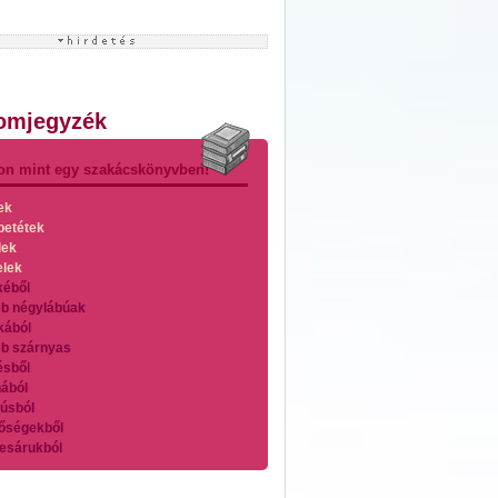
lomjegyzék
on mint egy szakácskönyvben!
ek
betétek
lek
elek
kéből
b négylábúak
kából
b szárnyas
ésből
ából
úsból
őségekből
esárukból
zárnyasokból
es húsokból