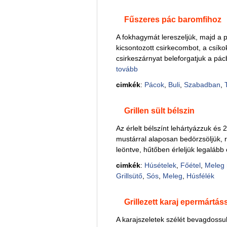
Fűszeres pác baromfihoz
A fokhagymát lereszeljük, majd a 
kicsontozott csirkecombot, a csíko
csirkeszárnyat beleforgatjuk a pác
tovább
cimkék
:
Pácok
,
Buli
,
Szabadban
,
Grillen sült bélszin
Az érlelt bélszínt lehártyázzuk és 2
mustárral alaposan bedörzsöljük, 
leöntve, hűtőben érleljük legalább 
cimkék
:
Húsételek
,
Főétel
,
Meleg 
Grillsütő
,
Sós
,
Meleg
,
Húsfélék
Grillezett karaj epermártás
A karajszeletek szélét bevagdossu