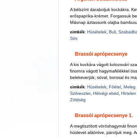
A bélszínt daraboljuk kockákra. Kev
erőspaprika-krémet. Forgassuk bele
Másnap áztassunk olajba bambuszp
cimkék
:
Húsételek
,
Buli
,
Szabadb
Sós
Brassói aprópecsenye
A kis kockára vágott kolozsvári sza
finomra vágott hagymafélékkel öss
belekeverjük, sóval, borssal és ma
cimkék
:
Húsételek
,
Főétel
,
Meleg 
Szilveszter
,
Hétvégi ebéd
,
Hirtelen 
Zöldség
Brassói aprópecsenye 1.
A megtisztított vöröshagymát finomr
húslevet aláöntve, pároljuk meg. A