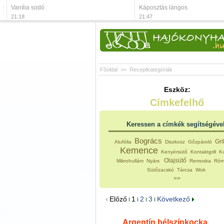
Vanília sodó
Káposztás lángos
21:18
21:47
Főoldal
>>
Receptkategóriák
Eszköz:
Címkefelhő
Keressen a címkék segítségéve
Bogrács
Gri
Alufólia
Diszkosz
Gőzpároló
Kemence
Kenyérsütő
Kontaktgrill
K
Olajsütő
Mikrohullám
Nyárs
Remoska
Róma
Sütőzacskó
Tárcsa
Wok
>>
Előző
1
2
3
Következő
Argentín bélszínkocka