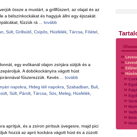
erjük össze a mustárt, a grillfűszert, az olajat és az
 a bélszínkockákat és hagyjuk állni egy éjszakát.
álcákat, fűzzük rá ...
tovább
an
,
Sült
,
Grillsütő
,
Csípős
,
Húsfélék
,
Tárcsa
,
Főétel
,
Tarta
Olvass
Leves
Leves
lonnát, egy evőkanál olajon zsírjára sütjük és a
Előéte
zepároljuk. A dobókockányira vágott húst
Húsét
joránnával fűszerezzük. Kevés ...
tovább
Csir
Egyé
nyári napokra
,
Hideg téli napokra
,
Szabadban
,
Buli
,
Puly
sült
,
Sült
,
Párolt
,
Tárcsa
,
Sós
,
Meleg
,
Húsfélék
,
Egyé
Sert
Marh
Vadh
Bels
Hent
a aprítjuk, és a zsíron pirítsuk üvegesre, majd pici
Vads
djuk hozzá az apró kockára vágott húst és a zúzott
Vegy