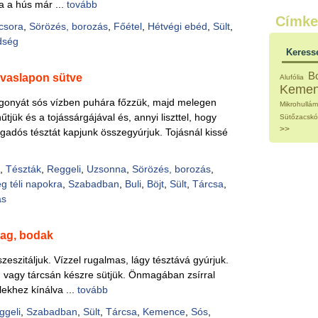
a a hús már ...
tovább
Külö
Címke
Halak
csora
,
Sörözés, borozás
,
Főétel
,
Hétvégi ebéd
,
Sült
,
Hideg
dség
Köret
Keress
Klassz
Hústal
B
vaslapon sütve
Alufólia
Zöldsé
Keme
Salátá
rgonyát sós vízben puhára főzzük, majd melegen
Mikrohullá
Hideg
űtjük és a tojássárgájával és, annyi liszttel, hogy
Sütőzacsk
Főtt t
>>
adós tésztát kapjunk összegyúrjuk. Tojásnál kissé
Zsirad
Sütőbe
Szend
,
Tészták
,
Reggeli
,
Uzsonna
,
Sörözés, borozás
,
Mártá
g téli napokra
,
Szabadban
,
Buli
,
Böjt
,
Sült
,
Tárcsa
,
Főtt-sü
ás
Édess
Házi b
Pácok
dag, bodak
Fűszer
Alkoho
szeszitáljuk. Vízzel rugalmas, lágy tésztává gyúrjuk.
Alkoho
nin vagy tárcsán készre sütjük. Önmagában zsírral
Képes
lekhez kínálva ...
tovább
ggeli
,
Szabadban
,
Sült
,
Tárcsa
,
Kemence
,
Sós
,