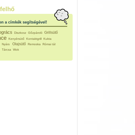
nleges húsfélékből
felhő
vérűek
ek
en a címkék segítségével!
ikus főzelékek
an feltétek
ogrács
Grillsütő
Diszkosz
Gőzpároló
ges ételek
nce
Kenyérsütő
Kontaktgrill
Kukta
k
Olajsütő
m
Nyárs
Remoska
Római tál
konyhai készítmények
ó
Tárcsa
Wok
észták
ékban sült tészták
n sült tészták
vicsek
sok
lt tészták
égek
efőzés
keverékek, ízesítők
los italok
lmentes italok
 receptek