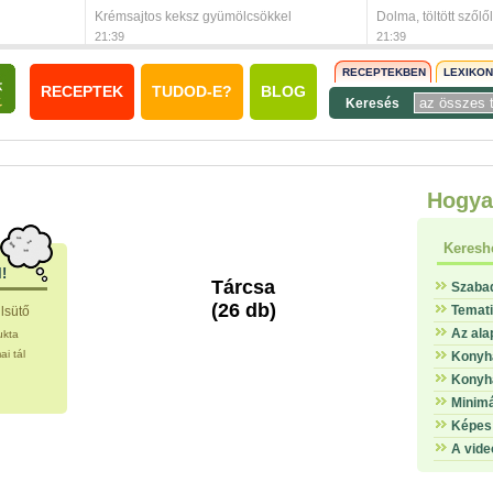
Krémsajtos keksz gyümölcsökkel
Dolma, töltött szőlő
21:39
21:39
RECEPTEKBEN
LEXIKO
RECEPTEK
TUDOD-E?
BLOG
Keresés
Hogya
Keresh
l!
Tárcsa
Szaba
(26 db)
Temat
llsütő
Az ala
ukta
i tál
Konyha
Konyha
Minimá
Képes 
A vide