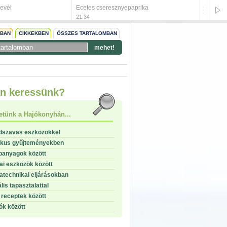
levél
Ecetes cseresznyepaprika
Velős p
21:34
21:31
NBAN
CIKKEKBEN
ÖSSZES TARTALOMBAN
mehet!
start
n keressünk?
stop
etünk a Hajókonyhán...
dszavas eszközökkel
ikus gyűjteményekben
panyagok között
i eszközök között
technikai eljárásokban
lis tapasztalattal
receptek között
ók között