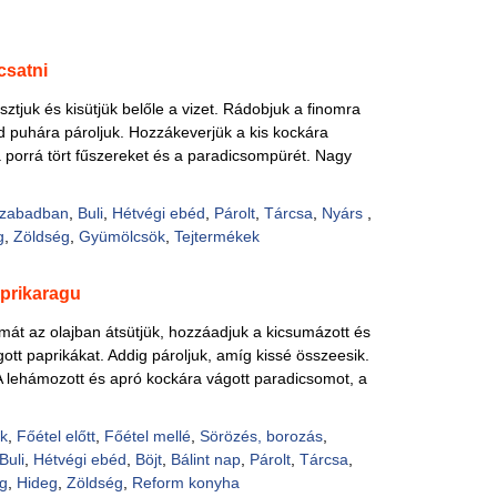
csatni
asztjuk és kisütjük belőle a vizet. Rádobjuk a finomra
 puhára pároljuk. Hozzákeverjük a kis kockára
 porrá tört fűszereket és a paradicsompürét. Nagy
zabadban
,
Buli
,
Hétvégi ebéd
,
Párolt
,
Tárcsa
,
Nyárs
,
g
,
Zöldség
,
Gyümölcsök
,
Tejtermékek
prikaragu
ymát az olajban átsütjük, hozzáadjuk a kicsumázott és
tt paprikákat. Addig pároljuk, amíg kissé összeesik.
A lehámozott és apró kockára vágott paradicsomot, a
ek
,
Főétel előtt
,
Főétel mellé
,
Sörözés, borozás
,
Buli
,
Hétvégi ebéd
,
Böjt
,
Bálint nap
,
Párolt
,
Tárcsa
,
g
,
Hideg
,
Zöldség
,
Reform konyha