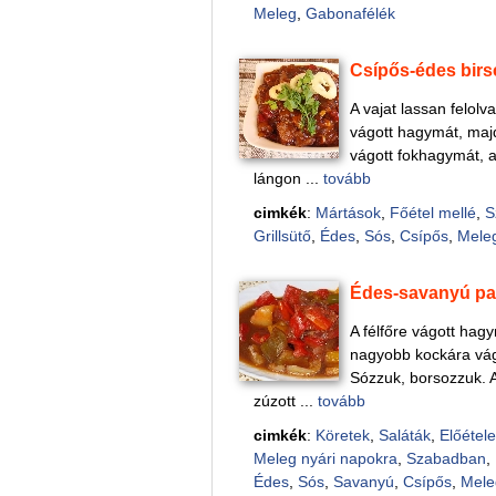
Meleg
,
Gabonafélék
Csípős-édes birs
A vajat lassan felolv
vágott hagymát, majd
vágott fokhagymát, a
lángon ...
tovább
cimkék
:
Mártások
,
Főétel mellé
,
S
Grillsütő
,
Édes
,
Sós
,
Csípős
,
Mele
Édes-savanyú pa
A félfőre vágott hag
nagyobb kockára vágo
Sózzuk, borsozzuk. 
zúzott ...
tovább
cimkék
:
Köretek
,
Saláták
,
Előétel
Meleg nyári napokra
,
Szabadban
,
Édes
,
Sós
,
Savanyú
,
Csípős
,
Mele