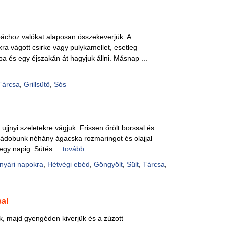
páchoz valókat alaposan összekeverjük. A
kra vágott csirke vagy pulykamellet, esetleg
ba és egy éjszakán át hagyjuk állni. Másnap ...
Tárcsa
,
Grillsütő
,
Sós
 ujjnyi szeletekre vágjuk. Frissen őrölt borssal és
rádobunk néhány ágacska rozmaringot és olajjal
egy napig. Sütés ...
tovább
nyári napokra
,
Hétvégi ebéd
,
Göngyölt
,
Sült
,
Tárcsa
,
sal
k, majd gyengéden kiverjük és a zúzott