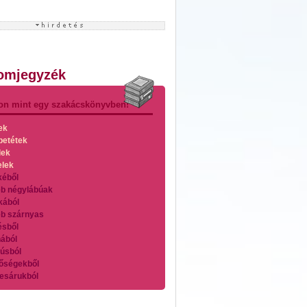
lomjegyzék
on mint egy szakácskönyvben!
ek
betétek
lek
elek
kéből
b négylábúak
kából
b szárnyas
ésből
ából
úsból
őségekből
esárukból
zárnyasokból
es húsokból