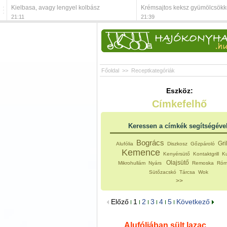
Kielbasa, avagy lengyel kolbász
Krémsajtos keksz gyümölcsökk
21:11
21:39
Főoldal
>>
Receptkategóriák
Eszköz:
Címkefelhő
Keressen a címkék segítségéve
Bogrács
Gri
Alufólia
Diszkosz
Gőzpároló
Kemence
Kenyérsütő
Kontaktgrill
K
Olajsütő
Mikrohullám
Nyárs
Remoska
Róma
Sütőzacskó
Tárcsa
Wok
>>
Előző
1
2
3
4
5
Következő
Alufóliában sült lazac