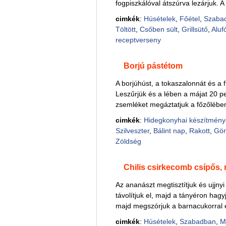
fogpiszkálóval átszúrva lezárjuk. A 
cimkék
:
Húsételek
,
Főétel
,
Szaba
Töltött
,
Csőben sült
,
Grillsütő
,
Alufó
receptverseny
Borjú pástétom
A borjúhúst, a tokaszalonnát és a 
Leszűrjük és a lében a májat 20 pe
zsemléket megáztatjuk a főzőlében 
cimkék
:
Hidegkonyhai készítmény
Szilveszter
,
Bálint nap
,
Rakott
,
Gön
Zöldség
Chilis csirkecomb csípős,
Az ananászt megtisztítjuk és ujjnyi
távolítjuk el, majd a tányéron hagyju
majd megszórjuk a barnacukorral é
cimkék
:
Húsételek
,
Szabadban
,
M