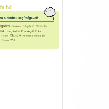
nleges húsfélékből
felhő
vérűek
ek
en a címkék segítségével!
ikus főzelékek
an feltétek
ogrács
Grillsütő
Diszkosz
Gőzpároló
ges ételek
nce
Kenyérsütő
Kontaktgrill
Kukta
k
Olajsütő
m
Nyárs
Remoska
Római tál
konyhai készítmények
ó
Tárcsa
Wok
észták
ékban sült tészták
n sült tészták
vicsek
sok
lt tészták
égek
efőzés
keverékek, ízesítők
los italok
lmentes italok
 receptek