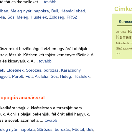
töltött csirkemelleket ...
tovább
Külö
Címke
Halak
dban
,
Meleg nyári napokra
,
Buli
,
Hétvégi ebéd
,
Hideg
lia
,
Sós
,
Meleg
,
Húsfélék
,
Zöldség
,
FRSZ
Köret
Keress
Klassz
Hústal
B
Alufólia
Zöldsé
Keme
Salátá
Mikrohullá
Hideg
fűszereket bezöldségelt vízben egy órát abáljuk.
Sütőzacsk
Főtt t
>>
rcig főzzük. Közben két tojást keményre főzünk. A
Zsirad
és kicsavarjuk. A ...
tovább
Sütőbe
Szend
ek
,
Előételek
,
Sörözés, borozás
,
Karácsony
,
Mártá
gyölt
,
Párolt
,
Főtt
,
Alufólia
,
Sós
,
Hideg
,
Húsfélék
,
Főtt-sü
Édess
Házi b
Pácok
 ropogós ananásszal
Fűszer
Alkoho
 karikára vágjuk. kivételesen a torszáját nem
Alkoho
k. A chilis olajjal bekenjük, fél órát állni hagyjuk,
Képes
s a sóval, azonnal a ...
tovább
eleg nyári napokra
,
Sörözés, borozás
,
Főétel
,
Buli
,