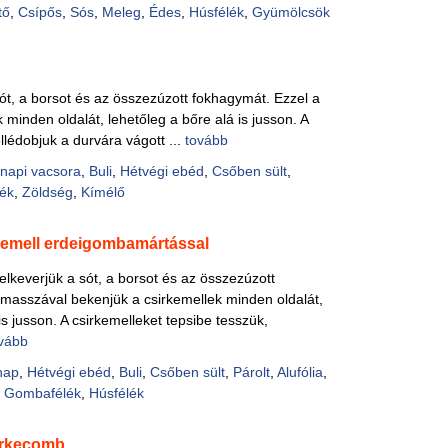
tő
,
Csípős
,
Sós
,
Meleg
,
Édes
,
Húsfélék
,
Gyümölcsök
ót, a borsot és az összezúzott fokhagymát. Ezzel a
minden oldalát, lehetőleg a bőre alá is jusson. A
llédobjuk a durvára vágott ...
tovább
napi vacsora
,
Buli
,
Hétvégi ebéd
,
Csőben sült
,
ék
,
Zöldség
,
Kímélő
kemell erdeigombamártással
elkeverjük a sót, a borsot és az összezúzott
masszával bekenjük a csirkemellek minden oldalát,
is jusson. A csirkemelleket tepsibe tesszük,
vább
nap
,
Hétvégi ebéd
,
Buli
,
Csőben sült
,
Párolt
,
Alufólia
,
,
Gombafélék
,
Húsfélék
irkecomb