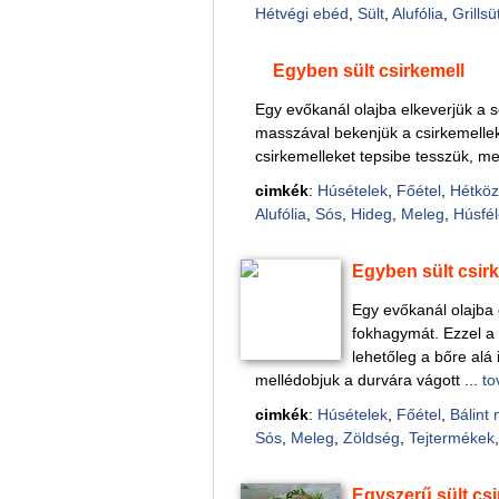
Hétvégi ebéd
,
Sült
,
Alufólia
,
Grillsü
Egyben sült csirkemell
Egy evőkanál olajba elkeverjük a s
masszával bekenjük a csirkemellek 
csirkemelleket tepsibe tesszük, me
cimkék
:
Húsételek
,
Főétel
,
Hétköz
Alufólia
,
Sós
,
Hideg
,
Meleg
,
Húsfél
Egyben sült csir
Egy evőkanál olajba 
fokhagymát. Ezzel a 
lehetőleg a bőre alá 
mellédobjuk a durvára vágott ...
to
cimkék
:
Húsételek
,
Főétel
,
Bálint 
Sós
,
Meleg
,
Zöldség
,
Tejtermékek
Egyszerű sült cs