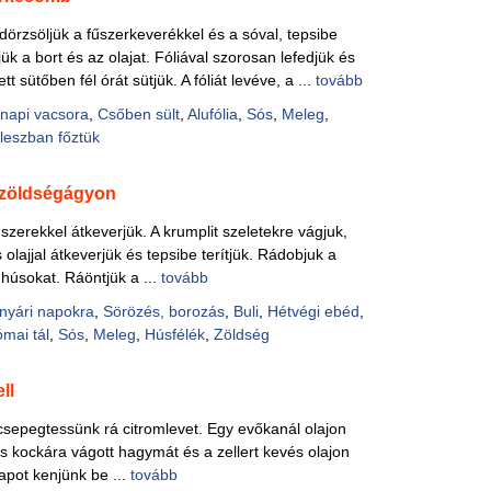
örzsöljük a fűszerkeverékkel és a sóval, tepsibe
ük a bort és az olajat. Fóliával szorosan lefedjük és
t sütőben fél órát sütjük. A fóliát levéve, a ...
tovább
napi vacsora
,
Csőben sült
,
Alufólia
,
Sós
,
Meleg
,
leszban főztük
zöldségágyon
zerekkel átkeverjük. A krumplit szeletekre vágjuk,
olajjal átkeverjük és tepsibe terítjük. Rádobjuk a
húsokat. Ráöntjük a ...
tovább
nyári napokra
,
Sörözés, borozás
,
Buli
,
Hétvégi ebéd
,
mai tál
,
Sós
,
Meleg
,
Húsfélék
,
Zöldség
ll
csepegtessünk rá citromlevet. Egy evőkanál olajon
s kockára vágott hagymát és a zellert kevés olajon
apot kenjünk be ...
tovább