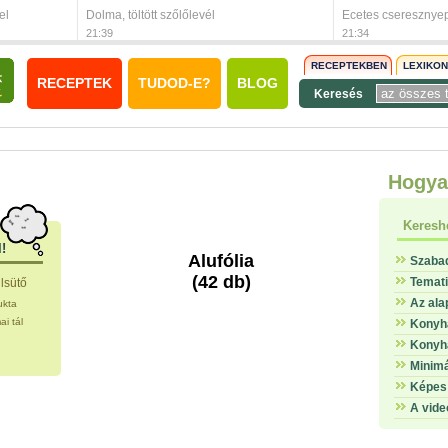
el
Dolma, töltött szőlőlevél
Ecetes cseresznye
21:39
21:34
RECEPTEKBEN
LEXIKO
RECEPTEK
TUDOD-E?
BLOG
Keresés
Hogya
Keresh
l!
Alufólia
Szaba
(42 db)
Temat
llsütő
Az ala
ukta
i tál
Konyha
Konyha
Minimá
Képes 
A vide