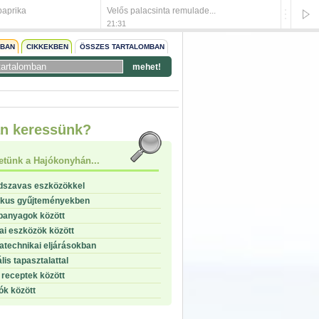
paprika
Velős palacsinta remulade...
Csurgat
21:31
21:29
NBAN
CIKKEKBEN
ÖSSZES TARTALOMBAN
mehet!
start
n keressünk?
stop
etünk a Hajókonyhán...
dszavas eszközökkel
ikus gyűjteményekben
panyagok között
i eszközök között
technikai eljárásokban
lis tapasztalattal
receptek között
ók között