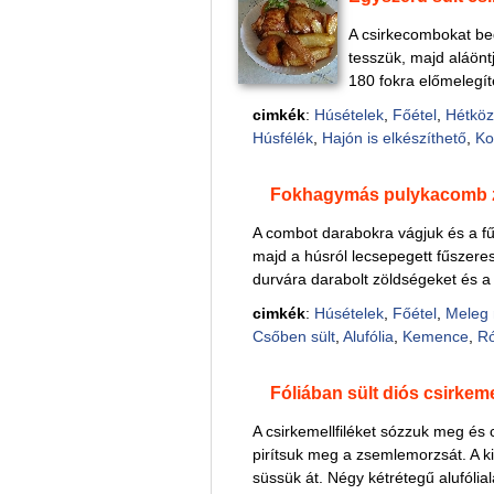
A csirkecombokat bed
tesszük, majd aláöntj
180 fokra előmelegítet
cimkék
:
Húsételek
,
Főétel
,
Hétköz
Húsfélék
,
Hajón is elkészíthető
,
Ko
Fokhagymás pulykacomb 
A combot darabokra vágjuk és a fűs
majd a húsról lecsepegett fűszeres 
durvára darabolt zöldségeket és a 
cimkék
:
Húsételek
,
Főétel
,
Meleg 
Csőben sült
,
Alufólia
,
Kemence
,
Ró
Fóliában sült diós csirkeme
A csirkemellfiléket sózzuk meg és 
pirítsuk meg a zsemlemorzsát. A ki
süssük át. Négy kétrétegű alufólial