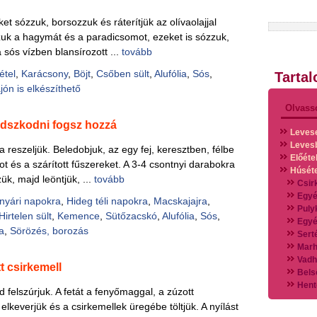
éket sózzuk, borsozzuk és ráterítjük az olívaolajjal
uk a hagymát és a paradicsomot, ezeket is sózzuk,
ós vízben blansírozott ...
tovább
étel
,
Karácsony
,
Böjt
,
Csőben sült
,
Alufólia
,
Sós
,
Tarta
jón is elkészíthető
Olvass
gadszkodni fogsz hozzá
Leves
Leves
 reszeljük. Beledobjuk, az egy fej, keresztben, félbe
Előéte
 és a szárított fűszereket. A 3-4 csontnyi darabokra
Húsét
ük, majd leöntjük, ...
tovább
Csir
Egyé
nyári napokra
,
Hideg téli napokra
,
Macskajajra
,
Puly
Hirtelen sült
,
Kemence
,
Sütőzacskó
,
Alufólia
,
Sós
,
Egyé
a
,
Sörözés, borozás
Sert
Marh
Vadh
t csirkemell
Bels
Hent
 felszúrjuk. A fetát a fenyőmaggal, a zúzott
Vads
keverjük és a csirkemellek üregébe töltjük. A nyílást
Vegy