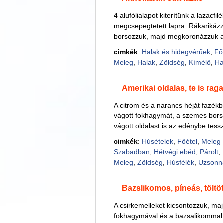
4 alufólialapot kiterítünk a lazacfil
megcsepegtetett lapra. Rákarikázz
borsozzuk, majd megkoronázzuk a s
cimkék
:
Halak és hidegvérűek
,
Fő
Meleg
,
Halak
,
Zöldség
,
Kímélő
,
Ha
Amerikai oldalas, te is ra
A citrom és a narancs héját fazékba
vágott fokhagymát, a szemes borsot
vágott oldalast is az edénybe tessz
cimkék
:
Húsételek
,
Főétel
,
Meleg 
Szabadban
,
Hétvégi ebéd
,
Párolt
,
Meleg
,
Zöldség
,
Húsfélék
,
Uzsonn
Bazslikomos, píneás, töltöt
A csirkemelleket kicsontozzuk, majd
fokhagymával és a bazsalikommal el