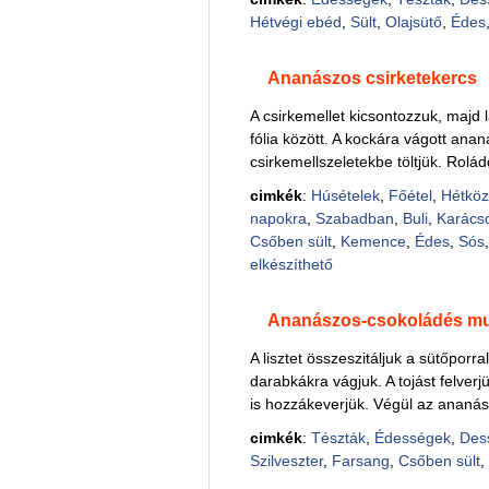
Hétvégi ebéd
,
Sült
,
Olajsütő
,
Édes
Ananászos csirketekercs
A csirkemellet kicsontozzuk, majd 
fólia között. A kockára vágott anan
csirkemellszeletekbe töltjük. Rolá
cimkék
:
Húsételek
,
Főétel
,
Hétköz
napokra
,
Szabadban
,
Buli
,
Karács
Csőben sült
,
Kemence
,
Édes
,
Sós
elkészíthető
Ananászos-csokoládés mu
A lisztet összeszitáljuk a sütőporr
darabkákra vágjuk. A tojást felverjük
is hozzákeverjük. Végül az ananász
cimkék
:
Tészták
,
Édességek
,
Des
Szilveszter
,
Farsang
,
Csőben sült
,