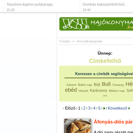
Tejszínes-kapros pulykaragu
Gombás kakaspörkölt túró...
15:20
15:40
Főoldal
>>
Receptkategóriák
Ünnep:
Címkefelhő
Keressen a címkék segítségéve
Buli
Hé
Böjt
Advent
Bálint nap
Farsang
ebéd
Karácsony
Szil
Húsvét
Márton nap
>>
Előző
1
2
3
4
5
Következő
Áfonyás-diós pá
A dió nagy részét meg