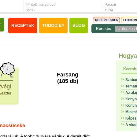
Pirított máj velővel
Pacsni
15:36
15:34
RECEPTEKBEN
LEXIKO
RECEPTEK
TUDOD-E?
BLOG
Keresés
Hogya
Keresh
Farsang
l!
Szaba
(185 db)
tvégi
Temat
Az ala
veszter
Konyha
Konyha
Minimá
Képes 
A vide
rnacsücske
daráljuk. A többit durvára vágjuk. A darált diót