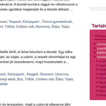
lekvárral. A tésztát kockára vágjuk és ráhalmozzuk a
t vizes ujjunkkal megkenjük és a tésztát átlósan ...
szert
,
Teaparti
,
Kártyaparti
,
Tizórai gyerekeknek
,
Tarta
nt
,
Töltött
,
Csőben sült
,
Kemence
,
Édes
,
Tojás
,
Olvass
Leves
Leves
elék kihűl, el lehet készíteni a tésztát. Egy tálba
Előéte
ejet, az olajat, a cukrot, a reszelt citromhéjat és egy
Húsét
Csir
erővel jól összekeverni, majd hozzászitálni a ...
Egyé
Puly
arti
,
Kártyaparti
,
Reggeli
,
Desszert
,
Uzsonna
,
Egyé
Sert
tvégi ebéd
,
Buli
,
Töltött
,
Csőben sült
,
Édes
,
Tojás
,
Marh
félék
Vadh
Bels
Hent
Vads
Vegy
és lereszelem, majd a cukorral elkeverve állni