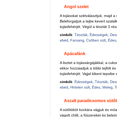
Angol szelet
A tojásokat szétválasztjuk, majd a
Beleforgatjuk a tejbe kevert szalalk
tojásfehérjét. Végül a tésztát 3 ré
cimkék
:
Tészták
,
Édességek
,
Des
ebéd
,
Farsang
,
Csőben sült
,
Édes
Apácafánk
A lisztet a tojássárgájákkal, a cuk
ekkor hozzáadjuk a többi tejfölt é
tojásfehérjét. Vajjal kikent tepsibe 
cimkék
:
Édességek
,
Tészták
,
Des
ebéd
,
Hirtelen sült
,
Édes
,
Meleg
,
T
Aszalt paradicsomos sütőt
A sütőtököt kockára vágjuk és műa
vágott chilit, a fűszereket és beleön