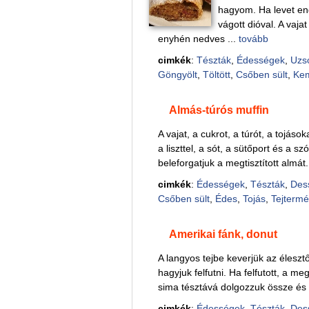
hagyom. Ha levet eng
vágott dióval. A vaj
enyhén nedves ...
tovább
cimkék
:
Tészták
,
Édességek
,
Uzs
Göngyölt
,
Töltött
,
Csőben sült
,
Ke
Almás-túrós muffin
A vajat, a cukrot, a túrót, a tojáso
a liszttel, a sót, a sütőport és a 
beleforgatjuk a megtisztított almát.
cimkék
:
Édességek
,
Tészták
,
Des
Csőben sült
,
Édes
,
Tojás
,
Tejterm
Amerikai fánk, donut
A langyos tejbe keverjük az élesztő
hagyjuk felfutni. Ha felfutott, a me
sima tésztává dolgozzuk össze és k
cimkék
:
Édességek
,
Tészták
,
Des