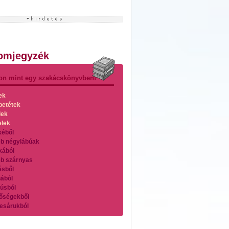
lomjegyzék
on mint egy szakácskönyvben!
ek
betétek
lek
elek
kéből
b négylábúak
kából
b szárnyas
ésből
ából
úsból
őségekből
esárukból
zárnyasokból
es húsokból