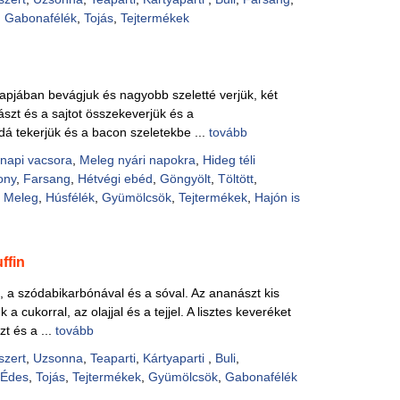
,
Gabonafélék
,
Tojás
,
Tejtermékek
lapjában bevágjuk és nagyobb szeletté verjük, két
ászt és a sajtot összekeverjük és a
ddá tekerjük és a bacon szeletekbe ...
tovább
napi vacsora
,
Meleg nyári napokra
,
Hideg téli
ony
,
Farsang
,
Hétvégi ebéd
,
Göngyölt
,
Töltött
,
,
Meleg
,
Húsfélék
,
Gyümölcsök
,
Tejtermékek
,
Hajón is
ffin
al, a szódabikarbónával és a sóval. Az ananászt kis
 a cukorral, az olajjal és a tejjel. A lisztes keveréket
t és a ...
tovább
szert
,
Uzsonna
,
Teaparti
,
Kártyaparti
,
Buli
,
Édes
,
Tojás
,
Tejtermékek
,
Gyümölcsök
,
Gabonafélék