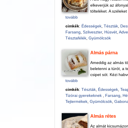
elkeverjük az áfonya
tölteléket. A széleke
tovább
cimkék
:
Édességek
,
Tészták
,
Des
Farsang
,
Szilveszter
,
Húsvét
,
Adve
Tésztafélék
,
Gyümölcsök
Almás párna
Ameddig az almás tölt
beletenni a túrót, a t
csipet sót. Kézi habv
tovább
cimkék
:
Tészták
,
Édességek
,
Teap
Tizórai gyerekeknek
,
Farsang
,
Hé
Tejtermékek
,
Gyümölcsök
,
Gabona
Almás rétes
Az almát kicsumázom 