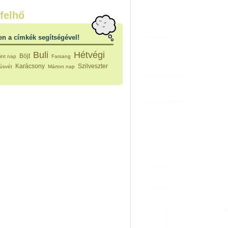
nleges húsfélékből
felhő
vérűek
ek
en a címkék segítségével!
ikus főzelékek
an feltétek
Buli
Hétvégi
Böjt
int nap
Farsang
ges ételek
Karácsony
Szilveszter
úsvét
Márton nap
k
konyhai készítmények
észták
ékban sült tészták
n sült tészták
vicsek
sok
lt tészták
égek
efőzés
keverékek, ízesítők
los italok
lmentes italok
 receptek