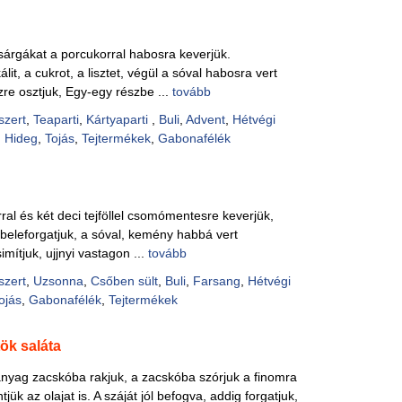
 sárgákat a porcukorral habosra keverjük.
álit, a cukrot, a lisztet, végül a sóval habosra vert
szre osztjuk, Egy-egy részbe ...
tovább
szert
,
Teaparti
,
Kártyaparti
,
Buli
,
Advent
,
Hétvégi
,
Hideg
,
Tojás
,
Tejtermékek
,
Gabonafélék
orral és két deci tejföllel csomómentesre keverjük,
s beleforgatjuk, a sóval, kemény habbá vert
simítjuk, ujjnyi vastagon ...
tovább
szert
,
Uzsonna
,
Csőben sült
,
Buli
,
Farsang
,
Hétvégi
ojás
,
Gabonafélék
,
Tejtermékek
ök saláta
nyag zacskóba rakjuk, a zacskóba szórjuk a finomra
tjük az olajat is. A száját jól befogva, addig forgatjuk,