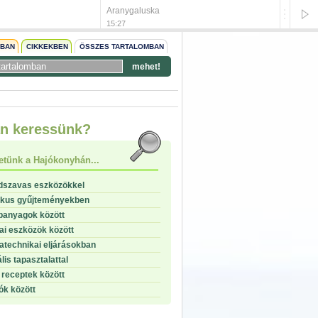
Aranygaluska
Citromo
15:27
15:24
NBAN
CIKKEKBEN
ÖSSZES TARTALOMBAN
mehet!
start
n keressünk?
stop
etünk a Hajókonyhán...
dszavas eszközökkel
ikus gyűjteményekben
panyagok között
i eszközök között
technikai eljárásokban
lis tapasztalattal
receptek között
ók között