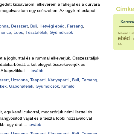
Külö
edett kicsavarom, elkeverem a fahéjjal és a durvára
Címke
Halak
at megolvasztom egy csészében. Az egyik réteslapot
Hideg
Köret
Keress
Klassz
onna
,
Desszert
,
Buli
,
Hétvégi ebéd
,
Farsang
,
Hústal
mence
,
Édes
,
Tésztafélék
,
Gyümölcsök
Advent
Bál
Zöldsé
ebéd
H
Salátá
>>
Hideg
Főtt t
Zsirad
kat a joghurttal és a rummal elkeverjük. Összeszitáljuk
Sütőbe
szódabikarbónát. a két elegyet összekeverjük és
Szend
 A kapszlikkal ...
tovább
Mártá
Főtt-sü
szert
,
Uzsonna
,
Teaparti
,
Kártyaparti
,
Buli
,
Farsang
,
Édess
ékek
,
Gabonafélék
,
Gyümölcsök
,
Kímélő
Házi b
Pácok
Fűszer
Alkoho
Alkoho
t, egy kanál cukorral, megszórjuk némi liszttel és
Képes
glangyosított vajjal és a tészta többi hozzávalóival
b. egy órát ...
tovább
szert
,
Uzsonna
,
Teaparti
,
Kártyaparti
,
Buli
,
Farsang
,