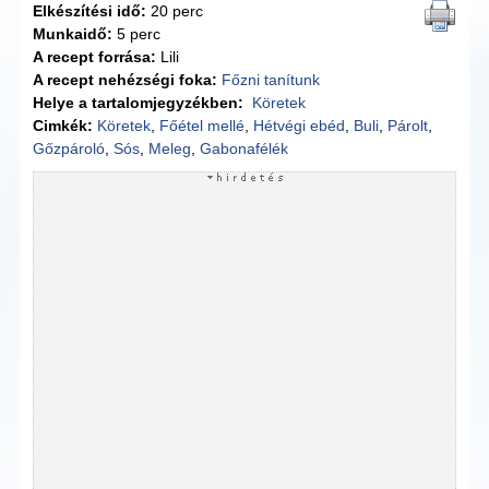
Elkészítési idő:
20 perc
Munkaidő:
5 perc
A recept forrása:
Lili
A recept nehézségi foka:
Főzni tanítunk
Helye a tartalomjegyzékben:
Köretek
Cimkék:
Köretek
,
Főétel mellé
,
Hétvégi ebéd
,
Buli
,
Párolt
,
Gőzpároló
,
Sós
,
Meleg
,
Gabonafélék