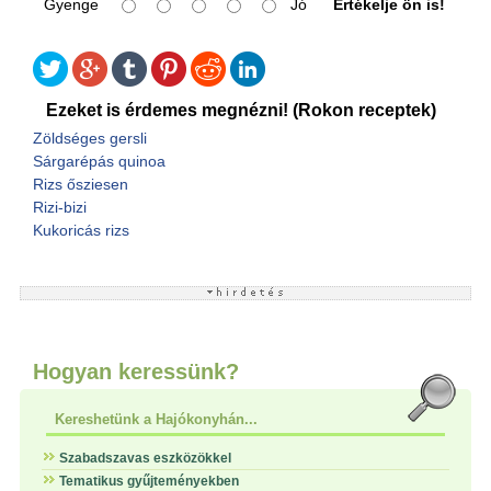
Gyenge
Jó
Értékelje ön is!
Ezeket is érdemes megnézni! (Rokon receptek)
Zöldséges gersli
Sárgarépás quinoa
Rizs ősziesen
Rizi-bizi
Kukoricás rizs
Hogyan keressünk?
Kereshetünk a Hajókonyhán...
Szabadszavas eszközökkel
Tematikus gyűjteményekben