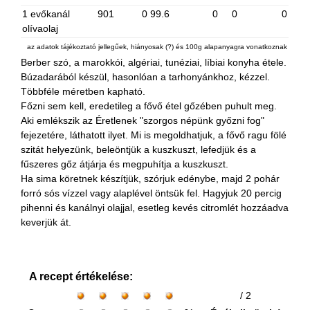
1 evőkanál
901
0
99.6
0
0
0
olívaolaj
az adatok tájékoztató jellegűek, hiányosak (?) és 100g alapanyagra vonatkoznak
Berber szó, a marokkói, algériai, tunéziai, líbiai konyha étele.
Búzadarából készül, hasonlóan a tarhonyánkhoz, kézzel.
Többféle méretben kapható.
Főzni sem kell, eredetileg a fővő étel gőzében puhult meg.
Aki emlékszik az Éretlenek "szorgos népünk győzni fog"
fejezetére, láthatott ilyet. Mi is megoldhatjuk, a fővő ragu fölé
szitát helyezünk, beleöntjük a kuszkuszt, lefedjük és a
fűszeres gőz átjárja és megpuhítja a kuszkuszt.
Ha sima köretnek készítjük, szórjuk edénybe, majd 2 pohár
forró sós vízzel vagy alaplével öntsük fel. Hagyjuk 20 percig
pihenni és kanálnyi olajjal, esetleg kevés citromlét hozzáadva
keverjük át.
A recept értékelése:
/ 2