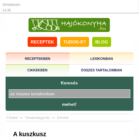
Almaleves
14:35
RECEPTEK
TUDOD-E?
BLOG
RECEPTEKBEN
LEXIKONBAN
CIKKEKBEN
ÖSSZES TARTALOMBAN
Keresés
mehet!
Főoldal
>>
Tartalomjegyzék
>>
Köretek
A kuszkusz