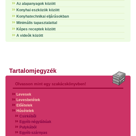
Az alapanyagok között
Konyhai eszközök között
Konyhatechnikai eljárásokban
Minimális tapasztalattal
Képes receptek között
A videók között
Tartalomjegyzék
Olvasson mint egy szakácskönyvben!
Levesek
Levesbetétek
Előételek
Húsételek
Csirkéből
Egyéb négylábúak
Pulykából
Egyéb szárnyas