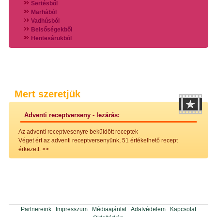
Sertésből
Marhából
Vadhúsból
Belsőségekből
Hentesárukból
Vadszárnyasokból
Vegyes húsokból
Különleges húsfélékből
Halak
Hidegvérűek
Köretek
Mert szeretjük
Klasszikus főzelékek
Hústalan feltétek
Adventi receptverseny - lezárás:
Zöldséges ételek
Saláták
Az adventi receptvesenyre beküldött receptek
Hidegkonyhai készítmények
Véget ért az adventi receptversenyünk, 51 értékelhető recept
Főtt tészták
érkezett.
>>
Zsiradékban sült tészták
Sütőben sült tészták
Szendvicsek
Mártások
Főtt-sült tészták
Édességek
Házi befőzés
Partnereink
Impresszum
Médiaajánlat
Adatvédelem
Kapcsolat
Pácok