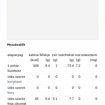
Hozzávalók
alapanyag
kalória
fehérje
zsír
szénhidrát
rost
koleszterin
(kcal)
(g)
(g)
(g)
(g)
(mg)
1 pohár
349
9.4
1
73.4
7.2
0
kuszkusz
ízlés szerint
0
0
0
0
0
0
konyhasó
ízlés szerint
0
0
0
0
0
0
bors
ízlés szerint
45
0.4
0.1
7.7
0
0
friss citromlé