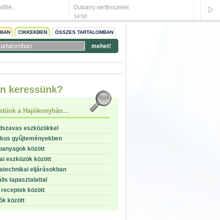
filé...
Dubarry sertésszelet
Rácpon
14:58
14:57
NBAN
CIKKEKBEN
ÖSSZES TARTALOMBAN
mehet!
start
n keressünk?
stop
etünk a Hajókonyhán...
dszavas eszközökkel
ikus gyűjteményekben
panyagok között
i eszközök között
technikai eljárásokban
lis tapasztalattal
receptek között
ók között