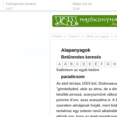
Fokhagymás brokkoli
Májas sült vér
14:47
15:04
Főoldal
>>
Tudod-e?
>>
Miből, mit, hogyan
>>
A
Alapanyagok
Betűrendes keresés
A
Á
B
C
D
E
É
F
G
H
Kattintson az egyik betűre
paradicsom
Az első leírása 1553-ból, Dodonaeus
"gömbölyded, akár az alma, de a di
később pirossá, aranyszínűvé változi
pomme d'ore, azaz aranyalma is. A 1
szerelem almájának hívják, mert bód
tartalmaz egy solanin nevű alkaloid
eltűnik úgy, hogy az érett paradicso