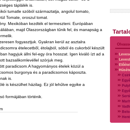
zséges táplálék is.
kói tumatle szóból származtatja, angolul tomato,
etül Tomate, oroszul tomat.
ny. Mexikóban kezdték el termeszteni. Európában
áliában, majd Olaszországban tűnik fel, és manapság a
Tarta
rmelik.
eresen fogyasztjuk. Gyakran kerül az asztalra
Olvass
dicsomra ételecetből, étolajból, sóból és cukorból készült
ban hagyjuk állni fel-egy óra hosszat. Igen kiváló ízt ad a
Leves
Leves
tt bazsalikomlevéllel szórjuk meg.
Előéte
ltött paradicsom.A hagyományos ételek közül a
Húsét
icsomos burgonya és a paradicsomos káposzta.
Csir
nak is.
Egyé
ólé is készülhet házilag. Ez jól lehűtve egyike a
Puly
Egyé
Sert
csó formájában történik.
Marh
Vadh
om
Bels
Hent
Vads
Vegy