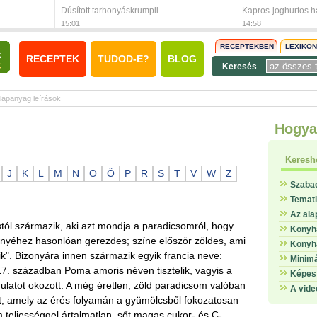
Dúsított tarhonyáskrumpli
Kapros-joghurtos hal
15:01
14:58
RECEPTEKBEN
LEXIKO
RECEPTEK
TUDOD-E?
BLOG
Keresés
lapanyag leírások
Hogya
Keresh
J
K
L
M
N
O
Ő
P
R
S
T
V
W
Z
Szaba
Temat
Az ala
tól származik, aki azt mondja a paradicsomról, hogy
Konyha
nnyéhez hasonlóan gerezdes; színe először zöldes, ami
Konyha
k". Bizonyára innen származik egyik francia neve:
Minimá
7. században Poma amoris néven tisztelik, vagyis a
Képes 
ulatot okozott. A még éretlen, zöld paradicsom valóban
A vide
át, amely az érés folyamán a gyümölcsből fokozatosan
m teljességgel ártalmatlan, sőt magas cukor- és C-