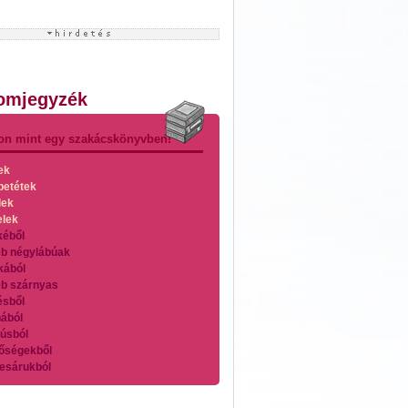
lomjegyzék
on mint egy szakácskönyvben!
ek
betétek
lek
elek
kéből
b négylábúak
kából
b szárnyas
ésből
ából
úsból
őségekből
esárukból
zárnyasokból
es húsokból