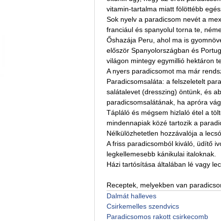
vitamin-tartalma miatt fölöttébb egés
Sok nyelv a paradicsom nevét a mexi
franciául és spanyolul torna te, ném
Őshazája Peru, ahol ma is gyomnövé
először Spanyolországban és Portug
világon mintegy egymillió hektáron te
A nyers paradicsomot ma már rendsz
Paradicsomsaláta: a felszeletelt para
salátalevet (dresszing) öntünk, és ab
paradicsomsalátának, ha apróra vágo
Tápláló és mégsem hizlaló étel a tö
mindennapiak közé tartozik a parad
Nélkülözhetetlen hozzávalója a lecsó
A friss paradicsomból kiváló, üdítő iv
legkellemesebb kánikulai italoknak.
Házi tartósítása általában lé vagy le
Receptek, melyekben van paradics
Dalmát halleves
Csirkemelles szendvics
Paradicsomos rakott csirkecomb