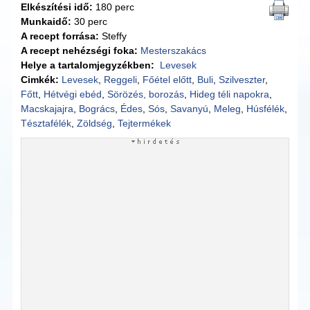
Elkészítési idő:
180 perc
Munkaidő:
30 perc
A recept forrása:
Steffy
A recept nehézségi foka:
Mesterszakács
Helye a tartalomjegyzékben:
Levesek
Cimkék:
Levesek
,
Reggeli
,
Főétel előtt
,
Buli
,
Szilveszter
,
Főtt
,
Hétvégi ebéd
,
Sörözés, borozás
,
Hideg téli napokra
,
Macskajajra
,
Bogrács
,
Édes
,
Sós
,
Savanyú
,
Meleg
,
Húsfélék
,
Tésztafélék
,
Zöldség
,
Tejtermékek