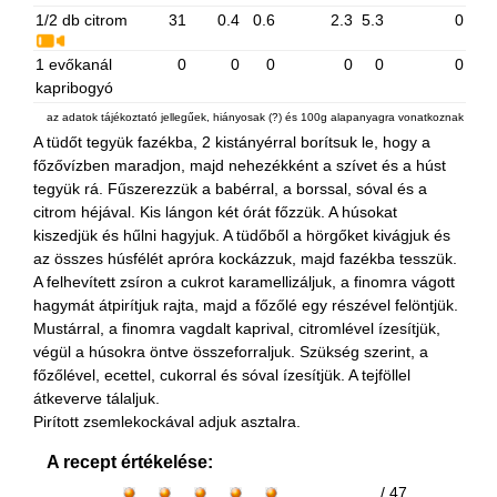
1/2 db citrom
31
0.4
0.6
2.3
5.3
0
1 evőkanál
0
0
0
0
0
0
kapribogyó
az adatok tájékoztató jellegűek, hiányosak (?) és 100g alapanyagra vonatkoznak
A tüdőt tegyük fazékba, 2 kistányérral borítsuk le, hogy a
főzővízben maradjon, majd nehezékként a szívet és a húst
tegyük rá. Fűszerezzük a babérral, a borssal, sóval és a
citrom héjával. Kis lángon két órát főzzük. A húsokat
kiszedjük és hűlni hagyjuk. A tüdőből a hörgőket kivágjuk és
az összes húsfélét apróra kockázzuk, majd fazékba tesszük.
A felhevített zsíron a cukrot karamellizáljuk, a finomra vágott
hagymát átpirítjuk rajta, majd a főzőlé egy részével felöntjük.
Mustárral, a finomra vagdalt kaprival, citromlével ízesítjük,
végül a húsokra öntve összeforraljuk. Szükség szerint, a
főzőlével, ecettel, cukorral és sóval ízesítjük. A tejföllel
átkeverve tálaljuk.
Pirított zsemlekockával adjuk asztalra.
A recept értékelése:
/ 47