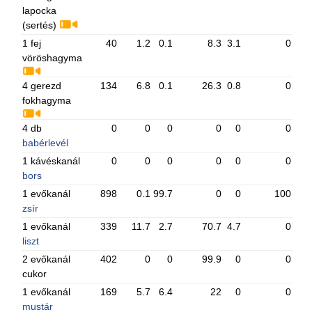
lapocka
(sertés)
1 fej
40
1.2
0.1
8.3
3.1
0
vöröshagyma
4 gerezd
134
6.8
0.1
26.3
0.8
0
fokhagyma
4 db
0
0
0
0
0
0
babérlevél
1 kávéskanál
0
0
0
0
0
0
bors
1 evőkanál
898
0.1
99.7
0
0
100
zsír
1 evőkanál
339
11.7
2.7
70.7
4.7
0
liszt
2 evőkanál
402
0
0
99.9
0
0
cukor
1 evőkanál
169
5.7
6.4
22
0
0
mustár