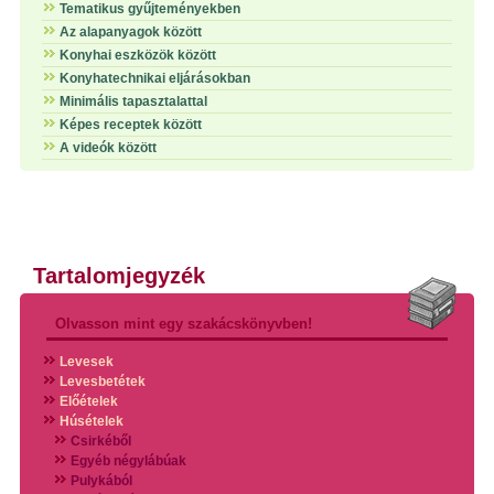
Tematikus gyűjteményekben
Az alapanyagok között
Konyhai eszközök között
Konyhatechnikai eljárásokban
Minimális tapasztalattal
Képes receptek között
A videók között
Tartalomjegyzék
Olvasson mint egy szakácskönyvben!
Levesek
Levesbetétek
Előételek
Húsételek
Csirkéből
Egyéb négylábúak
Pulykából