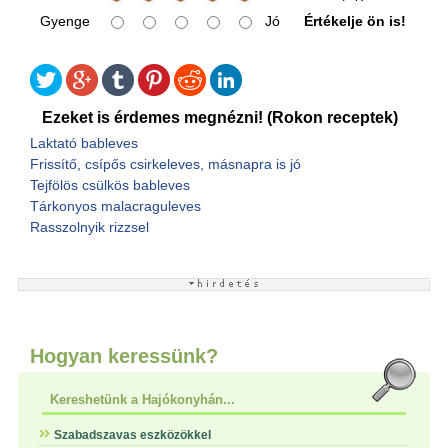
Gyenge
Jó
Értékelje ön is!
Ezeket is érdemes megnézni! (Rokon receptek)
Laktató bableves
Frissítő, csípős csirkeleves, másnapra is jó
Tejfölös csülkös bableves
Tárkonyos malacraguleves
Rasszolnyik rizzsel
Hogyan keressünk?
Kereshetünk a Hajókonyhán...
Szabadszavas eszközökkel