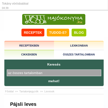
Tokány vörösbabbal
04:39
RECEPTEK
TUDOD-E?
BLOG
RECEPTEKBEN
LEXIKONBAN
CIKKEKBEN
ÖSSZES TARTALOMBAN
Keresés
mehet!
Főoldal
>>
Tartalomjegyzék
>>
Levesek
Pájsli leves