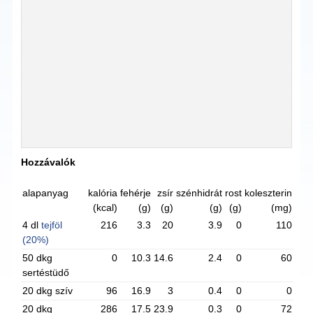
Hozzávalók
alapanyag
kalória
fehérje
zsír
szénhidrát
rost
koleszterin
(kcal)
(g)
(g)
(g)
(g)
(mg)
4 dl
tejföl
216
3.3
20
3.9
0
110
(20%)
50 dkg
0
10.3
14.6
2.4
0
60
sertéstüdő
20 dkg szív
96
16.9
3
0.4
0
0
20 dkg
286
17.5
23.9
0.3
0
72