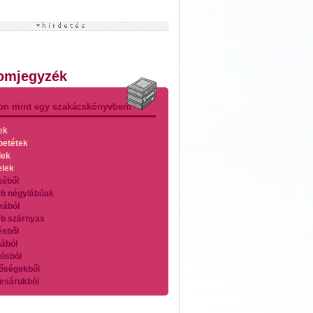
lomjegyzék
on mint egy szakácskönyvben!
ek
betétek
lek
elek
kéből
b négylábúak
kából
b szárnyas
ésből
ából
úsból
őségekből
esárukból
zárnyasokból
es húsokból