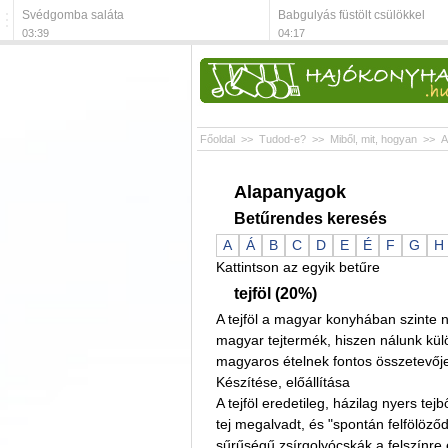
Svédgomba saláta
Babgulyás füstölt csülökkel
03:39
04:17
Főoldal
>>
Tudod-e?
>>
Miből, mit, hogyan
>>
A
Alapanyagok
Betűrendes keresés
A
Á
B
C
D
E
É
F
G
H
Kattintson az egyik betűre
tejföl (20%)
A tejföl a magyar konyhában szinte n
magyar tejtermék, hiszen nálunk kül
magyaros ételnek fontos összetevője
Készítése, előállítása
A tejföl eredetileg, házilag nyers tejb
tej megalvadt, és "spontán felfölöző
sűrűségű zsírgolyócskák a felszínre 