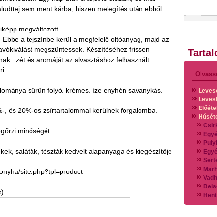
 aludttej sem ment kárba, hiszen melegítés után ebből
iképp megváltozott.
. Ebbe a tejszínbe kerül a megfelelő oltóanyag, majd az
vókiválást megszüntessék. Készítéséhez frissen
Tarta
lnak. Ízét és aromáját az alvasztáshoz felhasznált
ri.
Olvass
 állománya sűrűn folyó, krémes, íze enyhén savanykás.
Leves
Leves
Előéte
, és 20%-os zsírtartalommal kerülnek forgalomba.
Húsét
Csir
egőrzi minőségét.
Egyé
Puly
ékek, saláták, tészták kedvelt alapanyaga és kiegészítője
Egyé
Sert
Marh
onyha/site.php?tpl=product
Vadh
Bels
%)
Hent
Vads
Vegy