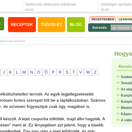
Sertésszűz tárkonyos mártással
Zöldséges aprópe
04:03
03:59
RECEPTEKBEN
LEXIKO
RECEPTEK
TUDOD-E?
BLOG
Keresés
lapanyag leírások
Hogya
Keresh
J
K
L
M
N
O
Ő
P
R
S
T
V
W
Z
Szaba
Temat
Az ala
élkülözhetetlen termék. Az egyik legjellegzetesebb
Konyha
önösen fontos szerepet tölt be a táplálkozásban. Számos
Konyha
, de szívesen fogyasztjuk csak úgy, magában is.
Minimá
Képes 
ől készült. A tejet csuporba töltötték, majd állni hagyták. A
A vide
désen" ment át. Ez lényegében azt jelenti, hogy a kisebb
emelkedtek. Egy nap után a tejet lefölözték, és már