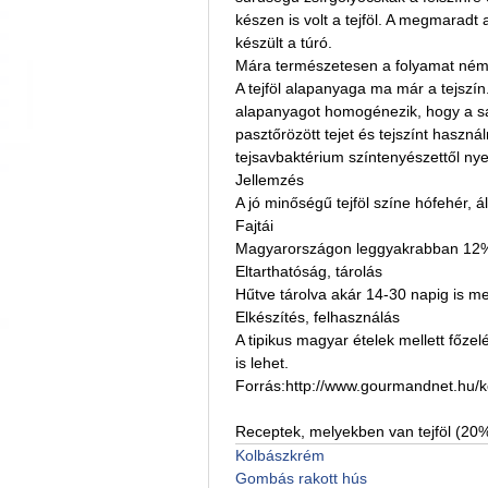
készen is volt a tejföl. A megmaradt
készült a túró.
Mára természetesen a folyamat ném
A tejföl alapanyaga ma már a tejszín
alapanyagot homogénezik, hogy a sa
pasztőrözött tejet és tejszínt haszná
tejsavbaktérium színtenyészettől nye
Jellemzés
A jó minőségű tejföl színe hófehér,
Fajtái
Magyarországon leggyakrabban 12%-
Eltarthatóság, tárolás
Hűtve tárolva akár 14-30 napig is m
Elkészítés, felhasználás
A tipikus magyar ételek mellett főzel
is lehet.
Forrás:http://www.gourmandnet.hu/k
Receptek, melyekben van tejföl (20
Kolbászkrém
Gombás rakott hús