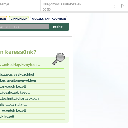
csenye
Burgonyás salátafőzelék
Bácska
03:58
03:57
NBAN
CIKKEKBEN
ÖSSZES TARTALOMBAN
mehet!
start
n keressünk?
stop
etünk a Hajókonyhán...
dszavas eszközökkel
ikus gyűjteményekben
panyagok között
i eszközök között
technikai eljárásokban
lis tapasztalattal
receptek között
ók között