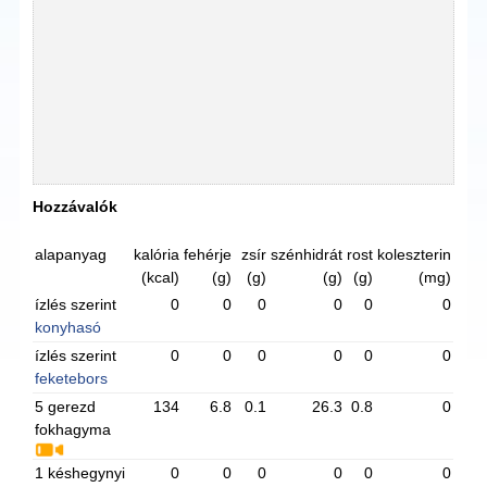
Hozzávalók
alapanyag
kalória
fehérje
zsír
szénhidrát
rost
koleszterin
(kcal)
(g)
(g)
(g)
(g)
(mg)
ízlés szerint
0
0
0
0
0
0
konyhasó
ízlés szerint
0
0
0
0
0
0
feketebors
5 gerezd
134
6.8
0.1
26.3
0.8
0
fokhagyma
1 késhegynyi
0
0
0
0
0
0