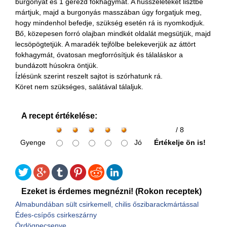
burgonyát és 1 gerezd fokhagymát. A hússzeleteket lisztbe
mártjuk, majd a burgonyás masszában úgy forgatjuk meg,
hogy mindenhol befedje, szükség esetén rá is nyomkodjuk.
Bő, közepesen forró olajban mindkét oldalát megsütjük, majd
lecsöpögtetjük. A maradék tejfölbe belekeverjük az áttört
fokhagymát, óvatosan megforrósítjuk és tálaláskor a
bundázott húsokra öntjük.
Ízlésünk szerint reszelt sajtot is szórhatunk rá.
Köret nem szükséges, salátával tálaljuk.
A recept értékelése:
/ 8
Gyenge
Jó
Értékelje ön is!
Ezeket is érdemes megnézni! (Rokon receptek)
Almabundában sült csirkemell, chilis őszibarackmártással
Édes-csípős csirkeszárny
Ördögpecsenye