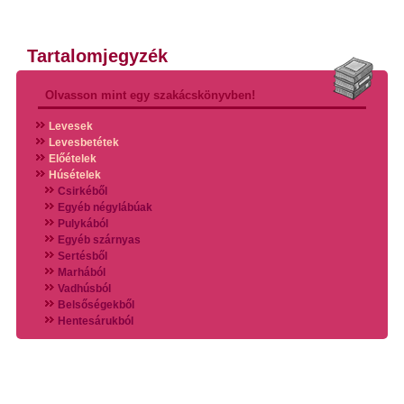
Tartalomjegyzék
Olvasson mint egy szakácskönyvben!
Levesek
Levesbetétek
Előételek
Húsételek
Csirkéből
Egyéb négylábúak
Pulykából
Egyéb szárnyas
Sertésből
Marhából
Vadhúsból
Belsőségekből
Hentesárukból
Vadszárnyasokból
Vegyes húsokból
Különleges húsfélékből
Halak
Hidegvérűek