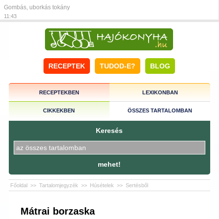
Gombás, uborkás tokány
11:43
RECEPTEK
TUDOD-E?
BLOG
RECEPTEKBEN
LEXIKONBAN
CIKKEKBEN
ÖSSZES TARTALOMBAN
Keresés
mehet!
Főoldal
>>
Tartalomjegyzék
>>
Húsételek
>>
Sertésből
Mátrai borzaska