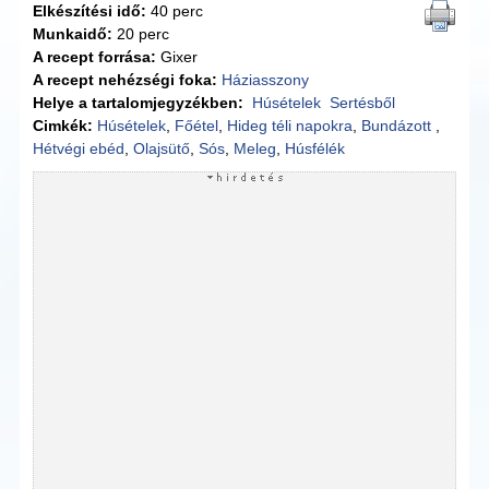
Elkészítési idő:
40 perc
Munkaidő:
20 perc
A recept forrása:
Gixer
A recept nehézségi foka:
Háziasszony
Helye a tartalomjegyzékben:
Húsételek
Sertésből
Cimkék:
Húsételek
,
Főétel
,
Hideg téli napokra
,
Bundázott
,
Hétvégi ebéd
,
Olajsütő
,
Sós
,
Meleg
,
Húsfélék