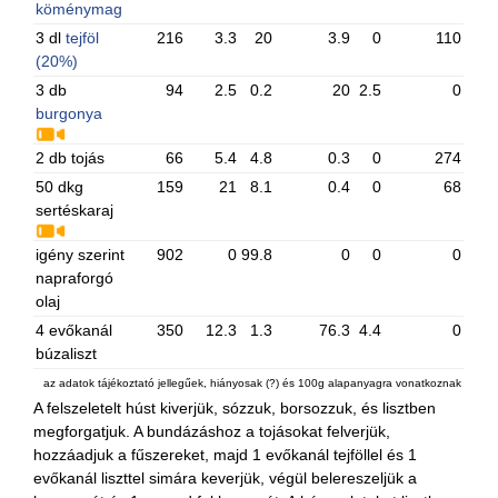
köménymag
3 dl
tejföl
216
3.3
20
3.9
0
110
(20%)
3 db
94
2.5
0.2
20
2.5
0
burgonya
2 db tojás
66
5.4
4.8
0.3
0
274
50 dkg
159
21
8.1
0.4
0
68
sertéskaraj
igény szerint
902
0
99.8
0
0
0
napraforgó
olaj
4 evőkanál
350
12.3
1.3
76.3
4.4
0
búzaliszt
az adatok tájékoztató jellegűek, hiányosak (?) és 100g alapanyagra vonatkoznak
A felszeletelt húst kiverjük, sózzuk, borsozzuk, és lisztben
megforgatjuk. A bundázáshoz a tojásokat felverjük,
hozzáadjuk a fűszereket, majd 1 evőkanál tejföllel és 1
evőkanál liszttel simára keverjük, végül belereszeljük a