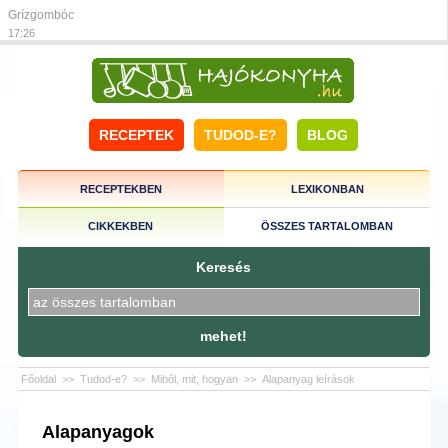
Grízgombóc
17:26
RECEPTEK
TUDOD-E?
BLOG
RECEPTEKBEN
LEXIKONBAN
CIKKEKBEN
ÖSSZES TARTALOMBAN
Keresés
mehet!
Főoldal
>>
Tudod-e?
>>
Miből, mit, hogyan
>>
Alapanyag leírások
Alapanyagok