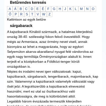
Betűrendes keresés
A
Á
B
C
D
E
É
F
G
H
J
K
L
M
N
O
Ő
P
R
S
T
V
W
Z
Kattintson az egyik betűre
sárgabarack
A kajszibarack Kínából származik, a hatalmas kiterjedésű
ország 38-40. szélességi fokon fekvő övezetéből. Hogy
mégis az Armeniaca, azaz örmény nevet viseli, annak
bizonyára az lehet a magyarázata, hogy az egykori
Selyemúton akarva-akaratlanul nyugat felé vándorolva az
egyik nagy termőtája Örményországban alakult ki. Innen
terjedt el a középkorban a Földközi-tenger körüli
országokban is.
Népies és irodalmi nevei igen változatosak: kajszi,
kajszibarack, sárgabarack, tengeribarack, majombarack, kap
szin. Valamennyi a kajszibarack valamelyik változatát vagy
ősét jelzi. A legcélszerűbb a kajszibarack elnevezést
használni, mert ez utal az őszibarackhoz való
hasonlatosságra, de meg is különbözteti attól.
Legalább három évszázada termesztik kiterjedten