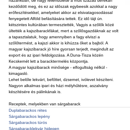
hazánkban, de nagy fellendülése a múlt század derekán
kezdődött meg, és ez az időszak egybeesik azokkal a nagy
erőfeszítésekkel, amelyeket akkor az elsivatagosodással
fenyegetett Alföld befásítására tettek. Ez idő tájt ún.
kétszintes kultúrában termesztették, Vagyis a szőlők közé
ültették a kajszibarackfákat, mert a szőlősgazdáknak az volt
a tapasztalatuk, hogy amennyiben a fagy elviszi a
szőlőtermést, a kajszi akkor is kihúzza őket a bajból. A
magyar kajszibarack jó híre gyorsan terjedt, megindult az
export és az ipari feldolgozása. A Duna-Tisza közén
Kecskemét lett a baracktermelés központja.
A magyar kajszibarack minősége - elfogultság nélkül -
kimagasló.
Lehet belőle lekvárt, befőttet, dzsemet, ivólevet készíteni.
Nagyon alkalmas ipari és házi mélyhűtésre, aszalvány
készítésére és pálinkának is.
Receptek, melyekben van sárgabarack
Duplabarackos rétes
Sárgabarackos lepény
Sárgabarackos túrós
Sárgabaracklekvár hidegen