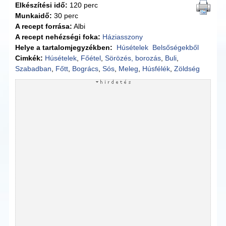
Elkészítési idő:
120 perc
Munkaidő:
30 perc
A recept forrása:
Albi
A recept nehézségi foka:
Háziasszony
Helye a tartalomjegyzékben:
Húsételek
Belsőségekből
Cimkék:
Húsételek
,
Főétel
,
Sörözés, borozás
,
Buli
,
Szabadban
,
Főtt
,
Bogrács
,
Sós
,
Meleg
,
Húsfélék
,
Zöldség