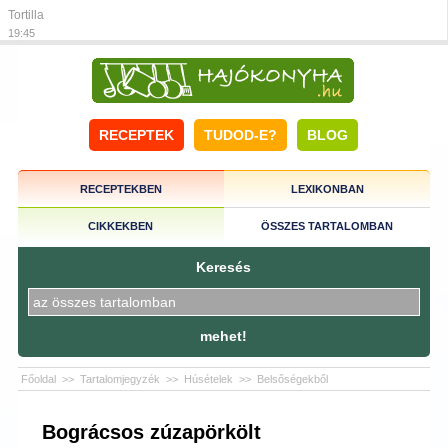
Tortilla
19:45
RECEPTEK
TUDOD-E?
BLOG
RECEPTEKBEN
LEXIKONBAN
CIKKEKBEN
ÖSSZES TARTALOMBAN
Keresés
mehet!
Főoldal
>>
Tartalomjegyzék
>>
Húsételek
>>
Belsőségekből
Bográcsos zúzapörkölt