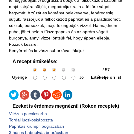
felnegyedeljük. A bográcsba dobjuk a felkockázott szalonnát,
majd zsírjára sütjük, megpároljuk rajta a félfőre vágott
hagymát. A zúzát és köményt belekeverve, fehéredésig
sütjük, rászórjuk a felkockázott paprikát és a paradicsomot,
sózzuk, borsozzuk, majd felengedjük vízzel. Ha majdnem
puha, jöhet bele a fűszerpaprika és az apróra vágott
burgonya, annyi vízzel öntsük fel, hogy éppen ellepje.
Főzzük készre.
Kenyérrel és kovászosuborkával tálaljuk.
A recept értékelése:
/ 57
Gyenge
Jó
Értékelje ön is!
Ezeket is érdemes megnézni! (Rokon receptek)
Vitézes pacalcsorba
Tordai lucskoskáposzta
Paprikás krumpli bográcsban
3 húsos babgulyás bográcsban