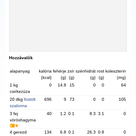
Hozzávalók
alapanyag
kalória
fehérje
zsír
szénhidrát
rost
koleszterin
(kcal)
(g)
(g)
(g)
(g)
(mg)
1 kg
0
14.8
15
0
0
64
csirkezúza
20 dkg
füstölt
696
9
73
0
0
105
szalonna
3 fej
40
1.2
0.1
8.3
3.1
0
vöröshagyma
4 gerezd
134
6.8
0.1
26.3
0.8
0