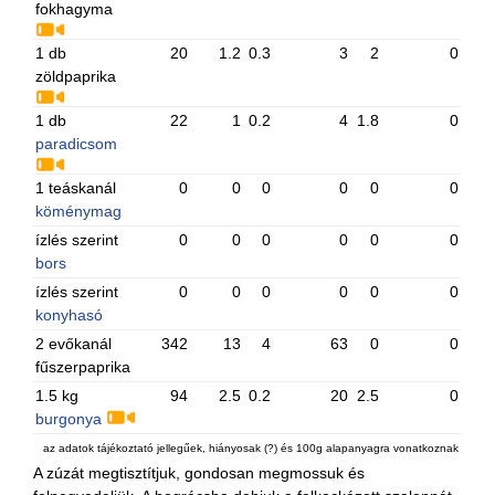
fokhagyma
1 db
20
1.2
0.3
3
2
0
zöldpaprika
1 db
22
1
0.2
4
1.8
0
paradicsom
1 teáskanál
0
0
0
0
0
0
köménymag
ízlés szerint
0
0
0
0
0
0
bors
ízlés szerint
0
0
0
0
0
0
konyhasó
2 evőkanál
342
13
4
63
0
0
fűszerpaprika
1.5 kg
94
2.5
0.2
20
2.5
0
burgonya
az adatok tájékoztató jellegűek, hiányosak (?) és 100g alapanyagra vonatkoznak
A zúzát megtisztítjuk, gondosan megmossuk és