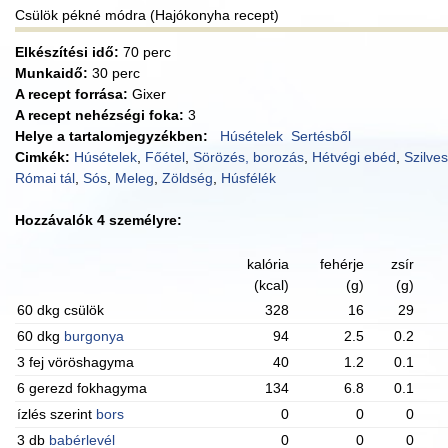
Csülök pékné módra (Hajókonyha recept)
Elkészítési idő:
70 perc
Munkaidő:
30 perc
A recept forrása:
Gixer
A recept nehézségi foka:
3
Helye a tartalomjegyzékben:
Húsételek
Sertésből
Cimkék:
Húsételek
,
Főétel
,
Sörözés, borozás
,
Hétvégi ebéd
,
Szilves
Római tál
,
Sós
,
Meleg
,
Zöldség
,
Húsfélék
Hozzávalók 4 személyre:
kalória
fehérje
zsír
(kcal)
(g)
(g)
60 dkg csülök
328
16
29
60 dkg
burgonya
94
2.5
0.2
3 fej vöröshagyma
40
1.2
0.1
6 gerezd fokhagyma
134
6.8
0.1
ízlés szerint
bors
0
0
0
3 db
babérlevél
0
0
0