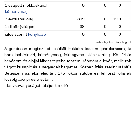
1 csapott mokkáskanál
0
0
0
köménymag
2 evőkanál olaj
899
0
99.9
1 dl sör (világos)
38
0
0
ízlés szerint
konyhasó
0
0
0
az adatok tájékoztató jellegű
A gondosan megtisztított csülköt kuktába teszem, párolórácsra, 
bors, babérlevél, köménymag, fokhagyma ízlés szerint). Kb. fél ór
bevágom és olajjal kikent tepsibe teszem, ráöntöm a levét, mellé ra
vágott krumplit és a negyedelt hagymát. Közben ízlés szerint utánfű
Beteszem az előmelegített 175 fokos sütőbe és fél órát fólia alat
locsolgatva pirosra sütöm.
Idénysavanyúságot tálaljunk mellé.