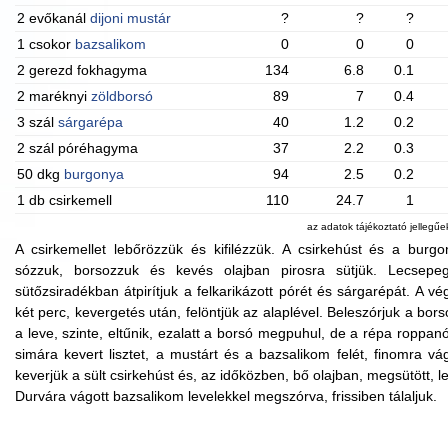
2 evőkanál
dijoni mustár
?
?
?
1 csokor
bazsalikom
0
0
0
2 gerezd fokhagyma
134
6.8
0.1
2 maréknyi
zöldborsó
89
7
0.4
3 szál
sárgarépa
40
1.2
0.2
2 szál póréhagyma
37
2.2
0.3
50 dkg
burgonya
94
2.5
0.2
1 db csirkemell
110
24.7
1
az adatok tájékoztató jellegű
A csirkemellet lebőrözzük és kifilézzük. A csirkehúst és a burg
sózzuk, borsozzuk és kevés olajban pirosra sütjük. Lecsepe
sütőzsiradékban átpirítjuk a felkarikázott pórét és sárgarépát. A 
két perc, kevergetés után, felöntjük az alaplével. Beleszórjuk a bo
a leve, szinte, eltűnik, ezalatt a borsó megpuhul, de a répa roppan
simára kevert lisztet, a mustárt és a bazsalikom felét, finomra v
keverjük a sült csirkehúst és, az időközben, bő olajban, megsütött, 
Durvára vágott bazsalikom levelekkel megszórva, frissiben tálaljuk.