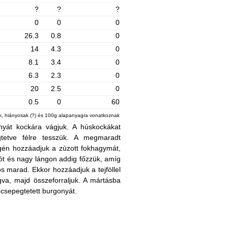
?
?
?
0
0
0
26.3
0.8
0
14
4.3
0
8.1
3.4
0
6.3
2.3
0
20
2.5
0
0.5
0
60
ek, hiányosak (?) és 100g alapanyagra vonatkoznak
onyát kockára vágjuk. A húskockákat
gtetve félre tesszük. A megmaradt
végén hozzáadjuk a zúzott fokhagymát,
rsót és nagy lángon addig főzzük, amíg
ós marad. Ekkor hozzáadjuk a tejföllel
ágva, majd összeforraljuk. A mártásba
lecsepegtetett burgonyát.