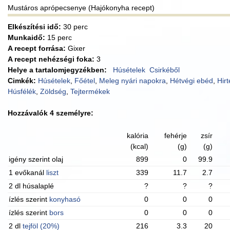
Mustáros aprópecsenye (Hajókonyha recept)
Elkészítési idő:
30 perc
Munkaidő:
15 perc
A recept forrása:
Gixer
A recept nehézségi foka:
3
Helye a tartalomjegyzékben:
Húsételek
Csirkéből
Cimkék:
Húsételek
,
Főétel
,
Meleg nyári napokra
,
Hétvégi ebéd
,
Hirt
Húsfélék
,
Zöldség
,
Tejtermékek
Hozzávalók 4 személyre:
kalória
fehérje
zsír
(kcal)
(g)
(g)
igény szerint olaj
899
0
99.9
1 evőkanál
liszt
339
11.7
2.7
2 dl húsalaplé
?
?
?
ízlés szerint
konyhasó
0
0
0
ízlés szerint
bors
0
0
0
2 dl
tejföl (20%)
216
3.3
20