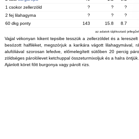
1 csokor zellerzöld
?
?
?
2 fej lilahagyma
?
?
?
60 dkg ponty
143
15.8
8.7
az adatok tájékoztató jellegű
Vajjal vékonyan kikent tepsibe tesszük a zellerzöldet és a lereszel
besózott halfiléket, megszórjuk a karikára vágott lilahagymával, 
alufóliával szorosan lefedve, előmelegített sütőben 20 percig párol
zöldséges párolólevet ketchuppal összeturmixoljuk és a halra öntjük.
Ajánlott köret főtt burgonya vagy párolt rizs.