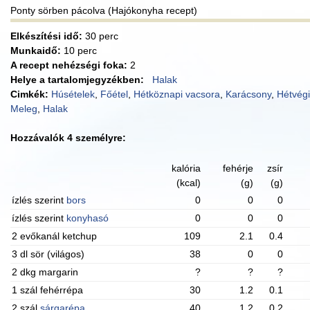
Ponty sörben pácolva (Hajókonyha recept)
Elkészítési idő:
30 perc
Munkaidő:
10 perc
A recept nehézségi foka:
2
Helye a tartalomjegyzékben:
Halak
Cimkék:
Húsételek
,
Főétel
,
Hétköznapi vacsora
,
Karácsony
,
Hétvég
Meleg
,
Halak
Hozzávalók 4 személyre:
kalória
fehérje
zsír
(kcal)
(g)
(g)
ízlés szerint
bors
0
0
0
ízlés szerint
konyhasó
0
0
0
2 evőkanál ketchup
109
2.1
0.4
3 dl sör (világos)
38
0
0
2 dkg margarin
?
?
?
1 szál fehérrépa
30
1.2
0.1
2 szál
sárgarépa
40
1.2
0.2