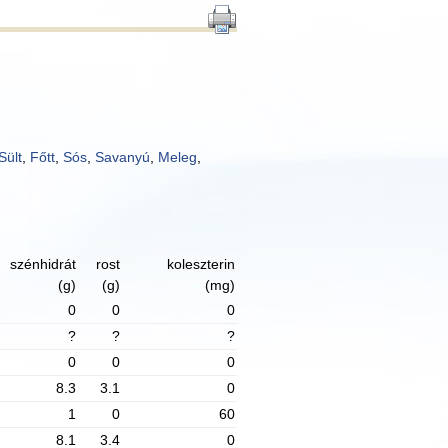
Sült
,
Főtt
,
Sós
,
Savanyú
,
Meleg
,
szénhidrát
rost
koleszterin
(g)
(g)
(mg)
0
0
0
?
?
?
0
0
0
8.3
3.1
0
1
0
60
8.1
3.4
0