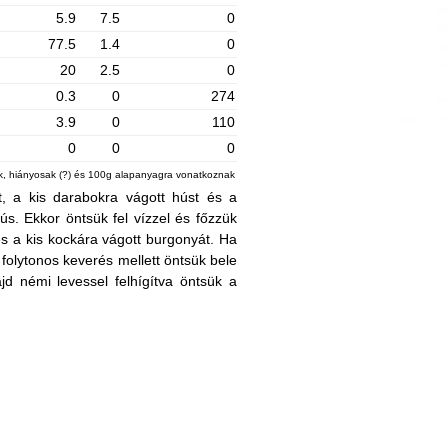
5.9
7.5
0
77.5
1.4
0
20
2.5
0
0.3
0
274
3.9
0
110
0
0
0
ek, hiányosak (?) és 100g alapanyagra vonatkoznak
át, a kis darabokra vágott húst és a
ús. Ekkor öntsük fel vízzel és főzzük
és a kis kockára vágott burgonyát. Ha
folytonos keverés mellett öntsük bele
ajd némi levessel felhígítva öntsük a