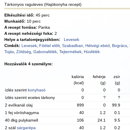
Tárkonyos raguleves (Hajókonyha recept)
Elkészítési idő:
45 perc
Munkaidő:
10 perc
A recept forrása:
Panka
A recept nehézségi foka:
2
Helye a tartalomjegyzékben:
Levesek
Cimkék:
Levesek
,
Főétel előtt
,
Szabadban
,
Hétvégi ebéd
,
Bogrács
,
Tojás
,
Zöldség
,
Gabonafélék
,
Tejtermékek
,
Húsfélék
Hozzávalók 4 személyre:
kalória
fehérje
zsír
(kcal)
(g)
(g)
ízlés szerint
konyhasó
0
0
0
ízlés szerint ecetes tárkony
0
?
?
2 evőkanál olaj
899
0
99.9
1 fej vöröshagyma
40
1.2
0.1
40 dkg pulykamell
106
24.1
9.5
2 szál
sárgarépa
40
1.2
0.2