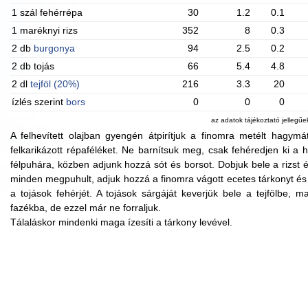
1 szál fehérrépa
30
1.2
0.1
1 maréknyi rizs
352
8
0.3
2 db
burgonya
94
2.5
0.2
2 db tojás
66
5.4
4.8
2 dl
tejföl (20%)
216
3.3
20
ízlés szerint
bors
0
0
0
az adatok tájékoztató jellegű
A felhevített olajban gyengén átpirítjuk a finomra metélt hagym
felkarikázott répaféléket. Ne barnítsuk meg, csak fehéredjen ki a h
félpuhára, közben adjunk hozzá sót és borsot. Dobjuk bele a rizst 
minden megpuhult, adjuk hozzá a finomra vágott ecetes tárkonyt és 
a tojások fehérjét. A tojások sárgáját keverjük bele a tejfölbe, m
fazékba, de ezzel már ne forraljuk.
Tálaláskor mindenki maga ízesíti a tárkony levével.