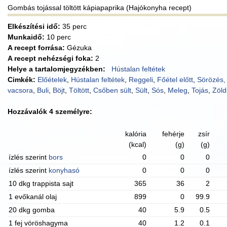
Gombás tojással töltött kápiapaprika (Hajókonyha recept)
Elkészítési idő:
35 perc
Munkaidő:
10 perc
A recept forrása:
Gézuka
A recept nehézségi foka:
2
Helye a tartalomjegyzékben:
Hústalan feltétek
Cimkék:
Előételek
,
Hústalan feltétek
,
Reggeli
,
Főétel előtt
,
Sörözés,
vacsora
,
Buli
,
Böjt
,
Töltött
,
Csőben sült
,
Sült
,
Sós
,
Meleg
,
Tojás
,
Zöl
Hozzávalók 4 személyre:
kalória
fehérje
zsír
(kcal)
(g)
(g)
ízlés szerint
bors
0
0
0
ízlés szerint
konyhasó
0
0
0
10 dkg trappista sajt
365
36
2
1 evőkanál olaj
899
0
99.9
20 dkg gomba
40
5.9
0.5
1 fej vöröshagyma
40
1.2
0.1