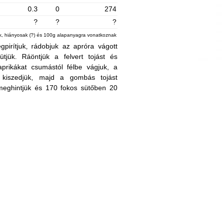
0.3
0
274
?
?
?
ek, hiányosak (?) és 100g alapanyagra vonatkoznak
pirítjuk, rádobjuk az apróra vágott
tjük. Ráöntjük a felvert tojást és
aprikákat csumástól félbe vágjuk, a
kiszedjük, majd a gombás tojást
l meghintjük és 170 fokos sütőben 20