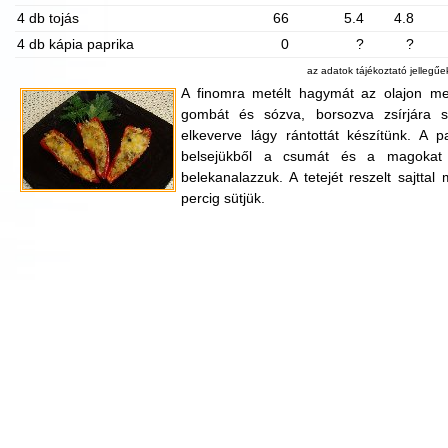
4 db tojás
66
5.4
4.8
4 db kápia paprika
0
?
?
az adatok tájékoztató jellegű
A finomra metélt hagymát az olajon meg
gombát és sózva, borsozva zsírjára sü
elkeverve lágy rántottát készítünk. A p
belsejükből a csumát és a magokat 
belekanalazzuk. A tetejét reszelt sajtta
percig sütjük.