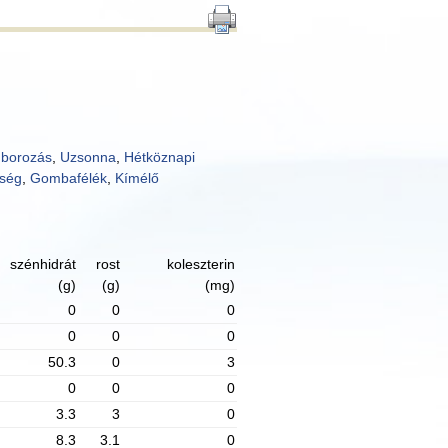
 borozás
,
Uzsonna
,
Hétköznapi
dség
,
Gombafélék
,
Kímélő
szénhidrát
rost
koleszterin
(g)
(g)
(mg)
0
0
0
0
0
0
50.3
0
3
0
0
0
3.3
3
0
8.3
3.1
0