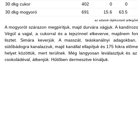
30 dkg cukor
402
0
0
30 dkg mogyoró
691
15.6
63.5
az adatok tájékoztató jellegű
A mogyorót szárazon megpirítjuk, majd durvára vágjuk. A kandírozo
Végül a vajjal, a cukorral és a tejszínnel elkeverve, majdnem for
lisztet. Simára keverjük. A masszát, teáskanálnyi adagokban, v
sütőbádogra kanalazzuk, majd kanállal ellapítjuk és 175 fokra előme
helyet közöttük, mert terülnek. Még langyosan leválasztjuk és az al
csokoládéval, átkenjük. Hűtőben dermesztve kínáljuk.