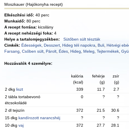
Moszkauer (Hajókonyha recept)
Elkészítési idő:
40 perc
Munkaidő:
80 perc
A recept forrása:
kicsilány
A recept nehézségi foka:
4
Helye a tartalomjegyzékben:
Sütőben sült tészták
Cimkék:
Édességek
,
Desszert
,
Hideg téli napokra
,
Buli
,
Hétvégi ebé
Farsang
,
Csőben sült
,
Párolt
,
Édes
,
Hideg
,
Meleg
,
Tejtermékek
,
Gyü
Hozzávalók 4 személyre:
kalória
fehérje
zsír
(kcal)
(g)
(g)
2 dkg
liszt
339
11.7
2.7
2 tábla tortabevonó
0
?
?
étcsokoládé
2 dl tejszín
372
21.5
30.6
15 dkg
kandírozott narancshéj
?
?
?
10 dkg
vaj
372
27.7
28.1