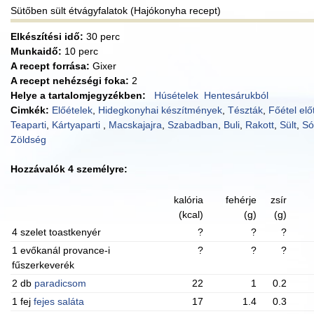
Sütőben sült étvágyfalatok (Hajókonyha recept)
Elkészítési idő:
30 perc
Munkaidő:
10 perc
A recept forrása:
Gixer
A recept nehézségi foka:
2
Helye a tartalomjegyzékben:
Húsételek
Hentesárukból
Cimkék:
Előételek
,
Hidegkonyhai készítmények
,
Tészták
,
Főétel elő
Teaparti
,
Kártyaparti
,
Macskajajra
,
Szabadban
,
Buli
,
Rakott
,
Sült
,
Só
Zöldség
Hozzávalók 4 személyre:
kalória
fehérje
zsír
(kcal)
(g)
(g)
4 szelet toastkenyér
?
?
?
1 evőkanál provance-i
?
?
?
fűszerkeverék
2 db
paradicsom
22
1
0.2
1 fej
fejes saláta
17
1.4
0.3