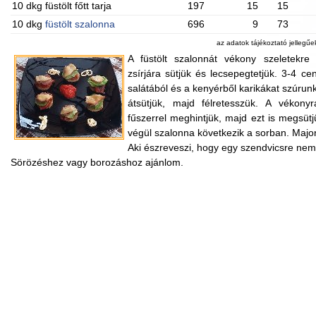
10 dkg füstölt főtt tarja
197
15
15
10 dkg
füstölt szalonna
696
9
73
az adatok tájékoztató jellegű
A füstölt szalonnát vékony szeletekre
zsírjára sütjük és lecsepegtetjük. 3-4 ce
salátából és a kenyérből karikákat szúrunk
átsütjük, majd félretesszük. A vékony
fűszerrel meghintjük, majd ezt is megsütj
végül szalonna következik a sorban. Majoné
Aki észreveszi, hogy egy szendvicsre nem 
Sörözéshez vagy borozáshoz ajánlom.