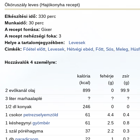
Ököruszály leves (Hajókonyha recept)
Elkészítési idő:
330 perc
Munkaidő:
30 perc
A recept forrása:
Gixer
A recept nehézségi foka:
3
Helye a tartalomjegyzékben:
Levesek
Cimkék:
Főétel előtt
,
Levesek
,
Hétvégi ebéd
,
Főtt
,
Sós
,
Meleg
,
Húsf
Hozzávalók 4 személyre:
kalória
fehérje
zsír
(kcal)
(g)
(g)
2 evőkanál olaj
899
0
99.9
3 liter marhaalaplé
?
?
?
1/2 dl konyak
246
0
0
1 csokor
petrezselyemzöld
61
4.4
0.4
1 késhegynyi
gyömbér
61
2.5
0.8
1 szál póréhagyma
37
2.2
0.3
1 db
paradicsom
22
1
0.2