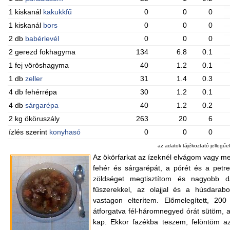
1 kiskanál
kakukkfű
0
0
0
1 kiskanál
bors
0
0
0
2 db
babérlevél
0
0
0
2 gerezd fokhagyma
134
6.8
0.1
1 fej vöröshagyma
40
1.2
0.1
1 db
zeller
31
1.4
0.3
4 db fehérrépa
30
1.2
0.1
4 db
sárgarépa
40
1.2
0.2
2 kg ököruszály
263
20
6
ízlés szerint
konyhasó
0
0
0
az adatok tájékoztató jellegű
Az ökörfarkat az ízeknél elvágom vagy me
fehér és sárgarépát, a pórét és a petre
zöldséget megtisztítom és nagyobb 
fűszerekkel, az olajjal és a húsdarab
vastagon elterítem. Előmelegített, 20
átforgatva fél-háromnegyed órát sütöm, a
kap. Ekkor fazékba teszem, felöntöm az