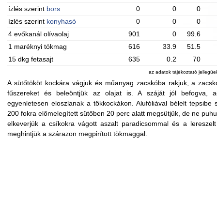
ízlés szerint
bors
0
0
0
ízlés szerint
konyhasó
0
0
0
4 evőkanál olívaolaj
901
0
99.6
1 maréknyi tökmag
616
33.9
51.5
15 dkg fetasajt
635
0.2
70
az adatok tájékoztató jellegű
A sütőtököt kockára vágjuk és műanyag zacskóba rakjuk, a zacskób
fűszereket és beleöntjük az olajat is. A száját jól befogva, 
egyenletesen eloszlanak a tökkockákon. Alufóliával bélelt tepsibe s
200 fokra előmelegített sütőben 20 perc alatt megsütjük, de ne puhu
elkeverjük a csíkokra vágott aszalt paradicsommal és a lereszelt 
meghintjük a szárazon megpirított tökmaggal.