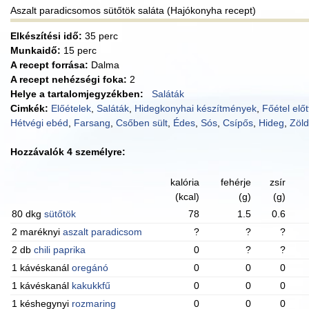
Aszalt paradicsomos sütőtök saláta (Hajókonyha recept)
Elkészítési idő:
35 perc
Munkaidő:
15 perc
A recept forrása:
Dalma
A recept nehézségi foka:
2
Helye a tartalomjegyzékben:
Saláták
Cimkék:
Előételek
,
Saláták
,
Hidegkonyhai készítmények
,
Főétel előt
Hétvégi ebéd
,
Farsang
,
Csőben sült
,
Édes
,
Sós
,
Csípős
,
Hideg
,
Zöl
Hozzávalók 4 személyre:
kalória
fehérje
zsír
(kcal)
(g)
(g)
80 dkg
sütőtök
78
1.5
0.6
2 maréknyi
aszalt paradicsom
?
?
?
2 db
chili paprika
0
?
?
1 kávéskanál
oregánó
0
0
0
1 kávéskanál
kakukkfű
0
0
0
1 késhegynyi
rozmaring
0
0
0