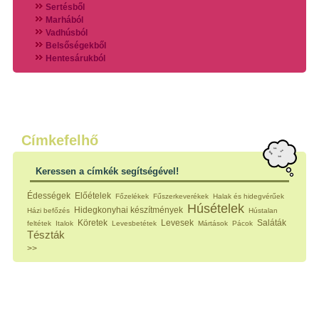
Sertésből
Marhából
Vadhúsból
Belsőségekből
Hentesárukból
Vadszárnyasokból
Vegyes húsokból
Különleges húsfélékből
Halak
Hidegvérűek
Köretek
Címkefelhő
Klasszikus főzelékek
Hústalan feltétek
Keressen a címkék segítségével!
Zöldséges ételek
Saláták
Édességek
Előételek
Főzelékek
Fűszerkeverékek
Halak és hidegvérűek
Hidegkonyhai készítmények
Húsételek
Hidegkonyhai készítmények
Házi befőzés
Hústalan
Főtt tészták
Köretek
Levesek
Saláták
feltétek
Italok
Levesbetétek
Mártások
Pácok
Zsiradékban sült tészták
Tészták
Sütőben sült tészták
>>
Szendvicsek
Mártások
Főtt-sült tészták
Édességek
Házi befőzés
Pácok