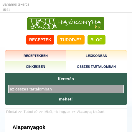
Banános tekercs
15:11
RECEPTEK
TUDOD-E?
BLOG
RECEPTEKBEN
LEXIKONBAN
CIKKEKBEN
ÖSSZES TARTALOMBAN
Keresés
mehet!
Főoldal
>>
Tudod-e?
>>
Miből, mit, hogyan
>>
Alapanyag leírások
Alapanyagok