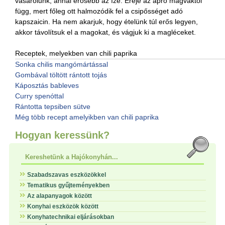
vásárolunk, annál erősebb az íze. Ereje az apró magvaktól
függ, mert főleg ott halmozódik fel a csipősséget adó
kapszaicin. Ha nem akarjuk, hogy ételünk túl erős legyen,
akkor távolítsuk el a magokat, és vágjuk ki a magléceket.
Receptek, melyekben van chili paprika
Sonka chilis mangómártással
Gombával töltött rántott tojás
Káposztás bableves
Curry spenóttal
Rántotta tepsiben sütve
Még több recept amelyikben van chili paprika
Hogyan keressünk?
Kereshetünk a Hajókonyhán...
Szabadszavas eszközökkel
Tematikus gyűjteményekben
Az alapanyagok között
Konyhai eszközök között
Konyhatechnikai eljárásokban