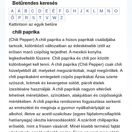
Betűrendes keresés
A
Á
B
C
D
E
É
F
G
H
J
K
L
M
N
O
Ő
P
R
S
T
V
W
Z
Kattintson az egyik betűre
chili paprika
(Chili Pepper) A chili paprika a húsos paprikák családjába
tartozik, különböző változatban az édeskésebb íztől az
erősen maró csípősig terjedhet. A mexikói konyha
legkedveltebb fűszere. Chili paprika és chili por között
különbséget kell tenni. A chili paprika (Chili Pepper) csak chili
hüvelyekből áll, melyeket megszárítottak, majd megőröltek. A
chili paprikaként emlegetett csípős paprikákat Ázsia szerte
szószok, krémek és kevergetve sütött, párolt ételek
ízesítésére használják. A chili paprikák nagyon eltérőek
lehetnek méretükben, színükben, alakjukban és csípősségük
mértékében. A chili paprika rendszeres fogyasztása serkenti
az emésztést és megóvja a gyomor nyálkahártyáját az
alkohol, illetve az acetil-szalicilsav (egyes fájdalomcsillapítók
hatóanyaga) okozta károsodásoktól. A szárított chilipaprika
erősebb, mint a frissen vásárolt. Minél kisebb termésű fajtát