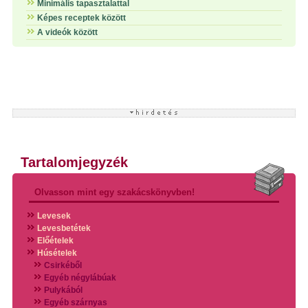
Minimális tapasztalattal
Képes receptek között
A videók között
Tartalomjegyzék
Olvasson mint egy szakácskönyvben!
Levesek
Levesbetétek
Előételek
Húsételek
Csirkéből
Egyéb négylábúak
Pulykából
Egyéb szárnyas