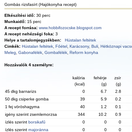
Gombás rizsfasírt (Hajókonyha recept)
Elkészítési idő:
30 perc
Munkaidő:
15 perc
A recept forrása:
www.hobbifozocske.blogspot.com
A recept nehézségi foka:
3
Helye a tartalomjegyzékben:
Hústalan feltétek
Cimkék:
Hústalan feltétek
,
Főétel
,
Karácsony
,
Buli
,
Hétköznapi vacs
Meleg
,
Gabonafélék
,
Gombafélék
,
Reform konyha
Hozzávalók 4 személyre:
kalória
fehérje
zsír
(kcal)
(g)
(g)
45 dkg barnarizs
0
6.7
2.8
50 dkg csiperke gomba
39
5.9
0.2
1 fej vöröshagyma
40
1.2
0.1
igény szerint zsemlemorzsa
344
10.2
0.9
ízlés szerint
borsikafű
0
0
0
ízlés szerint
majoránna
0
0
0