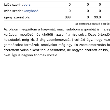
ízlés szerint
bors
0
0
0
ízlés szerint
konyhasó
0
0
0
igény szerint olaj
899
0
99.9
az adatok tájékoztató jellegű
Az olajon megpirítom a hagymát, majd rádobom a gombát is, ha elp
korábban megfőzött és kihűtött rizzsel ( a rizs súlya főzve értend
hozzáadok még kb. 2 dkg zsemlemorzsát ( csináld úgy, hogy keze
gombócokat formázok, amelyeket még egy kis zsemlemorzsába forg
szerettem volna elkészíteni a fasírtokat, de nagyon szorított az idő
őket. Így is nagyon finomak voltak!