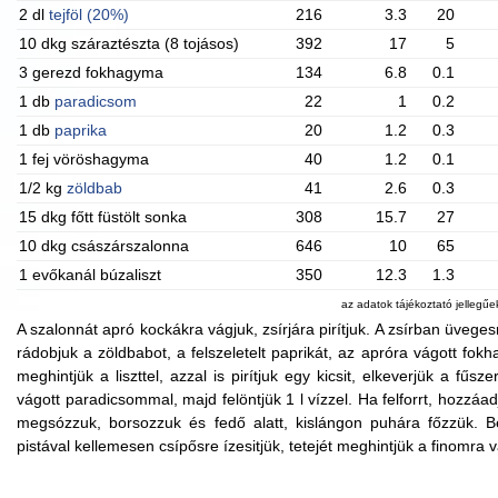
2 dl
tejföl (20%)
216
3.3
20
10 dkg száraztészta (8 tojásos)
392
17
5
3 gerezd fokhagyma
134
6.8
0.1
1 db
paradicsom
22
1
0.2
1 db
paprika
20
1.2
0.3
1 fej vöröshagyma
40
1.2
0.1
1/2 kg
zöldbab
41
2.6
0.3
15 dkg főtt füstölt sonka
308
15.7
27
10 dkg császárszalonna
646
10
65
1 evőkanál búzaliszt
350
12.3
1.3
az adatok tájékoztató jellegű
A szalonnát apró kockákra vágjuk, zsírjára pirítjuk. A zsírban üvege
rádobjuk a zöldbabot, a felszeletelt paprikát, az apróra vágott fokh
meghintjük a liszttel, azzal is pirítjuk egy kicsit, elkeverjük a fű
vágott paradicsommal, majd felöntjük 1 l vízzel. Ha felforrt, hozzáad
megsózzuk, borsozzuk és fedő alatt, kislángon puhára főzzük. Bele
pistával kellemesen csípősre ízesitjük, tetejét meghintjük a finomra