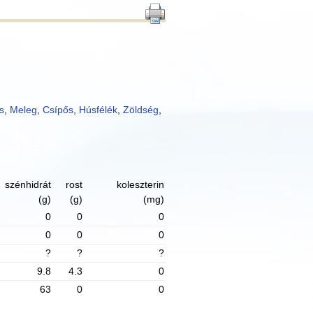
s
,
Meleg
,
Csípős
,
Húsfélék
,
Zöldség
,
szénhidrát
rost
koleszterin
(g)
(g)
(mg)
0
0
0
0
0
0
?
?
?
9.8
4.3
0
63
0
0