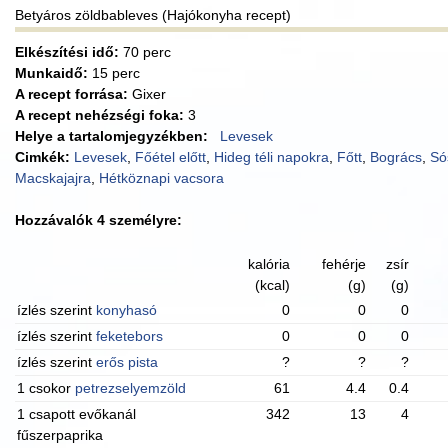
Betyáros zöldbableves (Hajókonyha recept)
Elkészítési idő:
70 perc
Munkaidő:
15 perc
A recept forrása:
Gixer
A recept nehézségi foka:
3
Helye a tartalomjegyzékben:
Levesek
Cimkék:
Levesek
,
Főétel előtt
,
Hideg téli napokra
,
Főtt
,
Bogrács
,
Só
Macskajajra
,
Hétköznapi vacsora
Hozzávalók 4 személyre:
kalória
fehérje
zsír
(kcal)
(g)
(g)
ízlés szerint
konyhasó
0
0
0
ízlés szerint
feketebors
0
0
0
ízlés szerint
erős pista
?
?
?
1 csokor
petrezselyemzöld
61
4.4
0.4
1 csapott evőkanál
342
13
4
fűszerpaprika