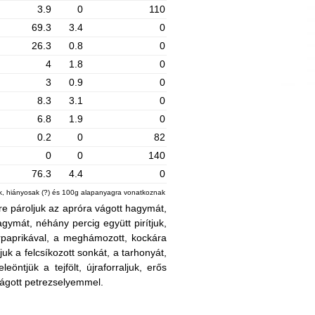
3.9
0
110
69.3
3.4
0
26.3
0.8
0
4
1.8
0
3
0.9
0
8.3
3.1
0
6.8
1.9
0
0.2
0
82
0
0
140
76.3
4.4
0
ek, hiányosak (?) és 100g alapanyagra vonatkoznak
sre pároljuk az apróra vágott hagymát,
agymát, néhány percig együtt pirítjuk,
szerpaprikával, a meghámozott, kockára
juk a felcsíkozott sonkát, a tarhonyát,
öntjük a tejfölt, újraforraljuk, erős
 vágott petrezselyemmel.