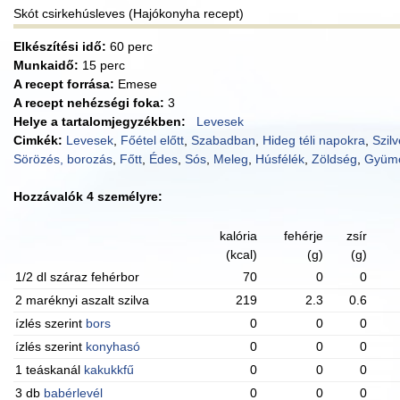
Skót csirkehúsleves (Hajókonyha recept)
Elkészítési idő:
60 perc
Munkaidő:
15 perc
A recept forrása:
Emese
A recept nehézségi foka:
3
Helye a tartalomjegyzékben:
Levesek
Cimkék:
Levesek
,
Főétel előtt
,
Szabadban
,
Hideg téli napokra
,
Szilv
Sörözés, borozás
,
Főtt
,
Édes
,
Sós
,
Meleg
,
Húsfélék
,
Zöldség
,
Gyümö
Hozzávalók 4 személyre:
kalória
fehérje
zsír
(kcal)
(g)
(g)
1/2 dl száraz fehérbor
70
0
0
2 maréknyi aszalt szilva
219
2.3
0.6
ízlés szerint
bors
0
0
0
ízlés szerint
konyhasó
0
0
0
1 teáskanál
kakukkfű
0
0
0
3 db
babérlevél
0
0
0