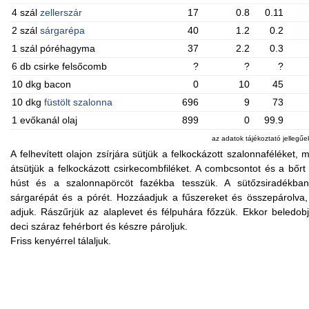
4 szál
zellerszár
17
0.8
0.11
2 szál
sárgarépa
40
1.2
0.2
1 szál póréhagyma
37
2.2
0.3
6 db csirke felsőcomb
?
?
?
10 dkg bacon
0
10
45
10 dkg
füstölt szalonna
696
9
73
1 evőkanál olaj
899
0
99.9
az adatok tájékoztató jellegű
A felhevített olajon zsírjára sütjük a felkockázott szalonnaféléket,
átsütjük a felkockázott csirkecombfiléket. A combcsontot és a bőrt 
húst és a szalonnapörcöt fazékba tesszük. A sütőzsiradékban me
sárgarépát és a pórét. Hozzáadjuk a fűszereket és összepárolva,
adjuk. Rászűrjük az alaplevet és félpuhára főzzük. Ekkor beledobj
deci száraz fehérbort és készre pároljuk.
Friss kenyérrel tálaljuk.