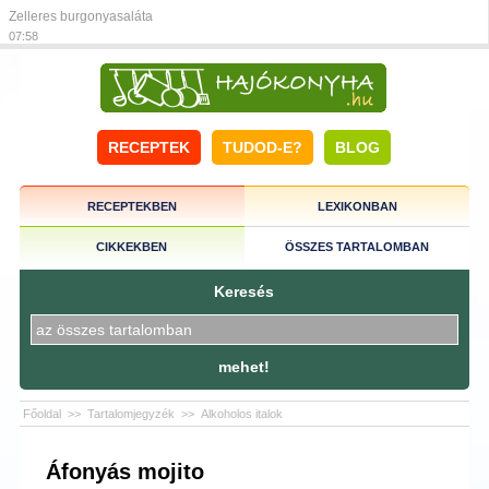
Zelleres burgonyasaláta
07:58
RECEPTEK
TUDOD-E?
BLOG
RECEPTEKBEN
LEXIKONBAN
CIKKEKBEN
ÖSSZES TARTALOMBAN
Keresés
mehet!
Főoldal
>>
Tartalomjegyzék
>>
Alkoholos italok
Áfonyás mojito