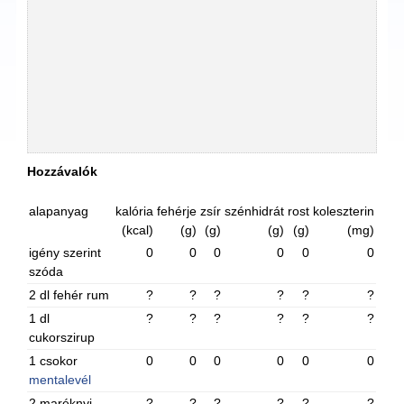
Hozzávalók
alapanyag
kalória
fehérje
zsír
szénhidrát
rost
koleszterin
(kcal)
(g)
(g)
(g)
(g)
(mg)
igény szerint
0
0
0
0
0
0
szóda
2 dl fehér rum
?
?
?
?
?
?
1 dl
?
?
?
?
?
?
cukorszirup
1 csokor
0
0
0
0
0
0
mentalevél
2 maréknyi
?
?
?
?
?
?