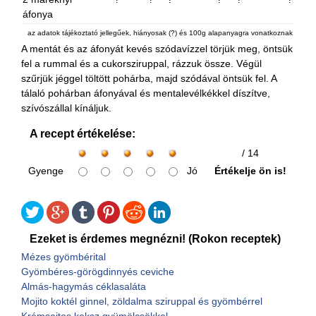
áfonya
az adatok tájékoztató jellegűek, hiányosak (?) és 100g alapanyagra vonatkoznak
A mentát és az áfonyát kevés szódavízzel törjük meg, öntsük
fel a rummal és a cukorsziruppal, rázzuk össze. Végül
szűrjük jéggel töltött pohárba, majd szódával öntsük fel. A
tálaló pohárban áfonyával és mentalevélkékkel díszítve,
szívószállal kínáljuk.
A recept értékelése:
/ 14
Gyenge
Jó
Értékelje ön is!
Ezeket is érdemes megnézni! (Rokon receptek)
Mézes gyömbérital
Gyömbéres-görögdinnyés ceviche
Almás-hagymás céklasaláta
Mojito koktél ginnel, zöldalma sziruppal és gyömbérrel