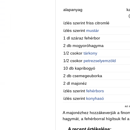
alapanyag
ka
ízlés szerint friss citromlé
ízlés szerint
mustár
1 dl száraz fehérbor
2 db mogyoróhagyma
1/2 csokor
tárkony
1/2 csokor
petrezselyemzöld
10 db kapribogyó
2 db csemegeuborka
2 dl majonéz
ízlés szerint
fehérbors
ízlés szerint
konyhasó
az 
A majonézhez hozzákeverjük a finomra
hagymát, a fehérborral hígítsuk fel a
A recept értékelése: