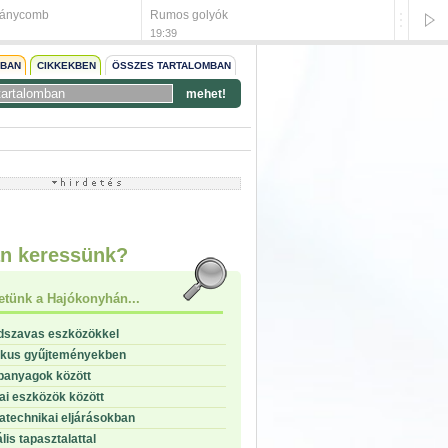
ránycomb
Rumos golyók
Szójas
19:39
19:39
NBAN
CIKKEKBEN
ÖSSZES TARTALOMBAN
mehet!
start
stop
n keressünk?
etünk a Hajókonyhán...
dszavas eszközökkel
ikus gyűjteményekben
panyagok között
i eszközök között
technikai eljárásokban
lis tapasztalattal