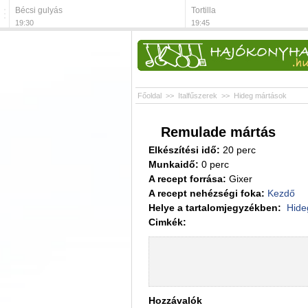
Bécsi gulyás
Tortilla
19:30
19:45
Főoldal
>>
Italfűszerek
>>
Hideg mártások
Remulade mártás
Elkészítési idő:
20 perc
Munkaidő:
0 perc
A recept forrása:
Gixer
A recept nehézségi foka:
Kezdő
Helye a tartalomjegyzékben:
Hide
Cimkék:
Hozzávalók