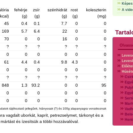
Képes 
lória
fehérje
zsír
szénhidrát
rost
koleszterin
A vide
(kcal)
(g)
(g)
(g)
(g)
(mg)
45
0.4
0.1
7.7
0
0
169
5.7
6.4
22
0
0
Tarta
70
0
0
16
0
0
Olvass
?
?
?
?
?
?
0
0
0
0
0
0
Leves
Leves
61
4.4
0.4
9.8
4.3
0
Előéte
0
0
0
0
0
0
Húsét
Csir
?
?
?
?
?
?
Egyé
848
1.3
93.2
0
0
95
Puly
0
0
0
0
0
0
Egyé
Sert
0
0
0
0
0
0
Marh
adatok tájékoztató jellegűek, hiányosak (?) és 100g alapanyagra vonatkoznak
Vadh
Bels
 vagdalt uborkát, kaprit, petrezselymet, tárkonyt és a
Hent
 mártást és ízesítsük a többi hozzávalóval.
Vads
Vegy