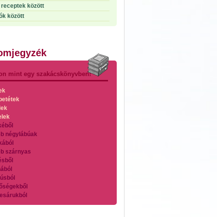
receptek között
ók között
lomjegyzék
on mint egy szakácskönyvben!
ek
betétek
lek
elek
kéből
b négylábúak
kából
b szárnyas
ésből
ából
úsból
őségekből
esárukból
zárnyasokból
es húsokból