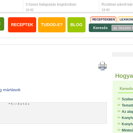
3 húsos babgulyás bográcsban
Rozéban párolt bá
19:42
19:40
RECEPTEKBEN
LEXIKO
RECEPTEK
TUDOD-E?
BLOG
Keresés
Hogya
Keresh
g mártások
Szaba
Temat
Az ala
Konyha
Konyha
Minimá