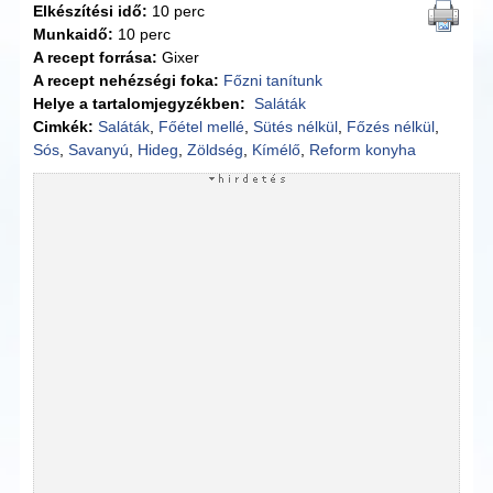
Elkészítési idő:
10 perc
Munkaidő:
10 perc
A recept forrása:
Gixer
A recept nehézségi foka:
Főzni tanítunk
Helye a tartalomjegyzékben:
Saláták
Cimkék:
Saláták
,
Főétel mellé
,
Sütés nélkül
,
Főzés nélkül
,
Sós
,
Savanyú
,
Hideg
,
Zöldség
,
Kímélő
,
Reform konyha