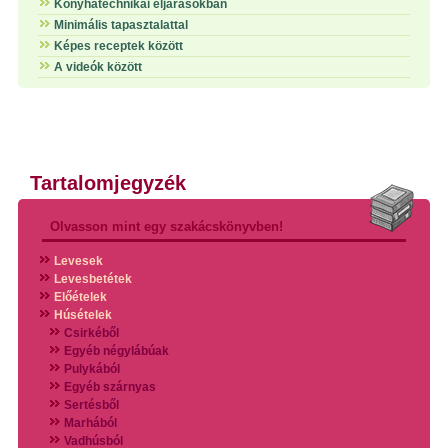
Konyhatechnikai eljárásokban
Minimális tapasztalattal
Képes receptek között
A videók között
Tartalomjegyzék
Olvasson mint egy szakácskönyvben!
Levesek
Levesbetétek
Előételek
Húsételek
Csirkéből
Egyéb négylábúak
Pulykából
Egyéb szárnyas
Sertésből
Marhából
Vadhúsból