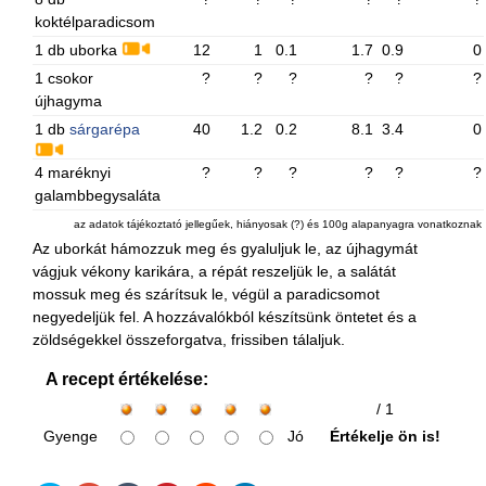
koktélparadicsom
1 db uborka
12
1
0.1
1.7
0.9
0
1 csokor
?
?
?
?
?
?
újhagyma
1 db
sárgarépa
40
1.2
0.2
8.1
3.4
0
4 maréknyi
?
?
?
?
?
?
galambbegysaláta
az adatok tájékoztató jellegűek, hiányosak (?) és 100g alapanyagra vonatkoznak
Az uborkát hámozzuk meg és gyaluljuk le, az újhagymát
vágjuk vékony karikára, a répát reszeljük le, a salátát
mossuk meg és szárítsuk le, végül a paradicsomot
negyedeljük fel. A hozzávalókból készítsünk öntetet és a
zöldségekkel összeforgatva, frissiben tálaljuk.
A recept értékelése:
/ 1
Gyenge
Jó
Értékelje ön is!