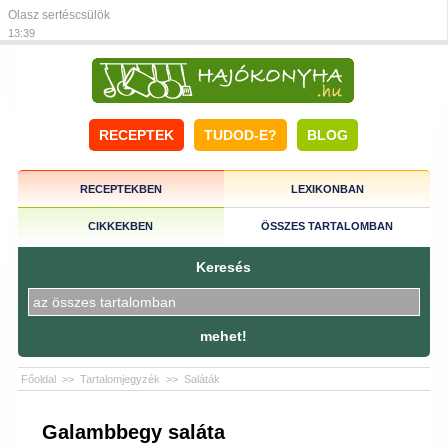
Olasz sertéscsülök
13:39
RECEPTEK
TUDOD-E?
BLOG
RECEPTEKBEN
LEXIKONBAN
CIKKEKBEN
ÖSSZES TARTALOMBAN
Keresés
mehet!
Főoldal
>>
Tartalomjegyzék
>>
Saláták
Galambbegy saláta