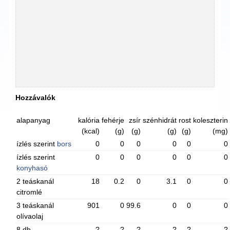
Hozzávalók
alapanyag
kalória
fehérje
zsír
szénhidrát
rost
koleszterin
(kcal)
(g)
(g)
(g)
(g)
(mg)
ízlés szerint
bors
0
0
0
0
0
0
ízlés szerint
0
0
0
0
0
0
konyhasó
2 teáskanál
18
0.2
0
3.1
0
0
citromlé
3 teáskanál
901
0
99.6
0
0
0
olívaolaj
8 db
?
?
?
?
?
?