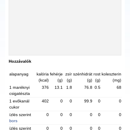
Hozzávalók
alapanyag
kalória
fehérje
zsír
szénhidrát
rost
koleszterin
(kcal)
(g)
(g)
(g)
(g)
(mg)
1 maréknyi
376
13.1
1.8
76.8
0.5
68
csigatészta
1 evőkanál
402
0
0
99.9
0
0
cukor
ízlés szerint
0
0
0
0
0
0
bors
ízlés szerint
0
0
0
0
0
0