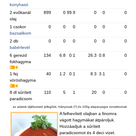
konyhasó
2 evőkanál
899
0
99.9
0
0
0
olaj
1 csokor
0
0
0
0
0
0
bazsalikom
2 db
0
0
0
0
0
0
babérlevél
6 gerezd
134
6.8
0.1
26.3
0.8
0
fokhagyma
1 fej
40
1.2
0.1
8.3
3.1
0
vöröshagyma
8 dl sűrített
110
5
1
20
0
0
paradicsom
az adatok tájékoztató jellegűek, hiányosak (?) és 100g alapanyagra vonatkoznak
A felhevített olajban a finomra
vágott hagymákat átpároljuk.
Hozzáadjuk a sűrített
paradicsomot és 4 deci vizet.