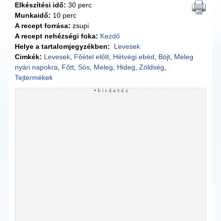
Elkészítési idő:
30 perc
Munkaidő:
10 perc
A recept forrása:
zsupi
A recept nehézségi foka:
Kezdő
Helye a tartalomjegyzékben:
Levesek
Cimkék:
Levesek
,
Főétel előtt
,
Hétvégi ebéd
,
Böjt
,
Meleg
nyári napokra
,
Főtt
,
Sós
,
Meleg
,
Hideg
,
Zöldség
,
Tejtermékek