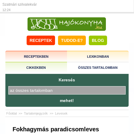
Szatmári szilvalekvár
12:24
RECEPTEK
TUDOD-E?
BLOG
RECEPTEKBEN
LEXIKONBAN
CIKKEKBEN
ÖSSZES TARTALOMBAN
Keresés
mehet!
Főoldal
>>
Tartalomjegyzék
>>
Levesek
Fokhagymás paradicsomleves