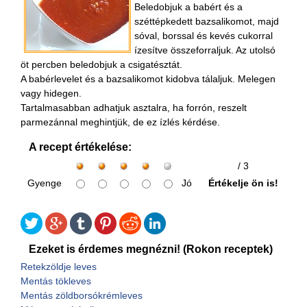
Beledobjuk a babért és a
széttépkedett bazsalikomot, majd
sóval, borssal és kevés cukorral
ízesítve összeforraljuk. Az utolsó
öt percben beledobjuk a csigatésztát.
A babérlevelet és a bazsalikomot kidobva tálaljuk. Melegen
vagy hidegen.
Tartalmasabban adhatjuk asztalra, ha forrón, reszelt
parmezánnal meghintjük, de ez ízlés kérdése.
A recept értékelése:
/ 3
Gyenge
Jó
Értékelje ön is!
Ezeket is érdemes megnézni! (Rokon receptek)
Retekzöldje leves
Mentás tökleves
Mentás zöldborsókrémleves