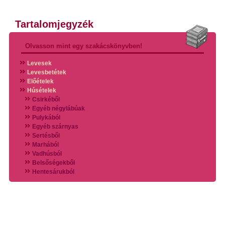
Tartalomjegyzék
Olvasson mint egy szakácskönyvben!
Levesek
Levesbetétek
Előételek
Húsételek
Csirkéből
Egyéb négylábúak
Pulykából
Egyéb szárnyas
Sertésből
Marhából
Vadhúsból
Belsőségekből
Hentesárukból
Vadszárnyasokból
Vegyes húsokból
Különleges húsfélékből
Halak
Hidegvérűek