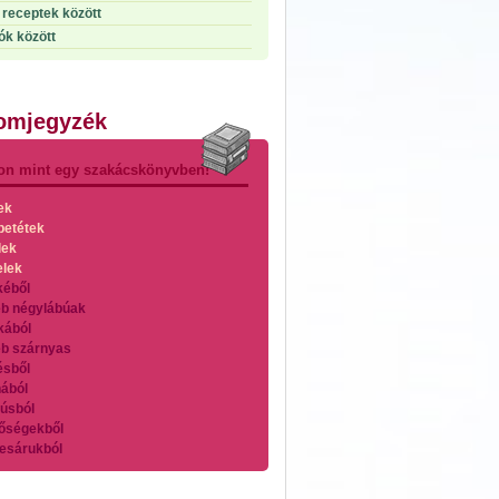
receptek között
ók között
lomjegyzék
on mint egy szakácskönyvben!
ek
betétek
lek
elek
kéből
b négylábúak
kából
b szárnyas
ésből
ából
úsból
őségekből
esárukból
zárnyasokból
es húsokból