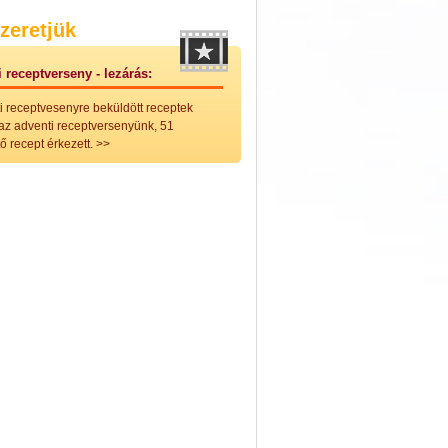
nleges húsfélékből
zeretjük
vérűek
ek
 receptverseny - lezárás:
ikus főzelékek
an feltétek
i receptvesenyre beküldött receptek
ges ételek
 az adventi receptversenyünk, 51
k
ő recept érkezett.
>>
konyhai készítmények
észták
ékban sült tészták
n sült tészták
vicsek
sok
lt tészták
égek
efőzés
keverékek, ízesítők
los italok
lmentes italok
 receptek