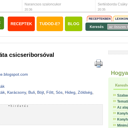
Narancsos szaloncukor
Sertésborda Csáky
20:36
20:35
RECEPTEKBEN
LEXIKO
RECEPTEK
TUDOD-E?
BLOG
Keresés
ta csicseriborsóval
Hogya
e.blogspot.com
Keresh
ták
ták
,
Karácsony
,
Buli
,
Böjt
,
Főtt
,
Sós
,
Hideg
,
Zöldség
,
Szaba
Temat
Az ala
Konyha
Konyha
Minimá