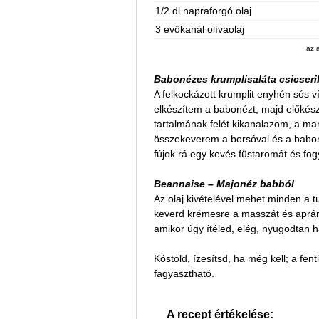
1/2 dl napraforgó olaj
3 evőkanál olívaolaj
az 
Babonézes krumplisaláta csicseri
A felkockázott krumplit enyhén sós
elkészítem a babonézt, majd előkészí
tartalmának felét kikanalazom, a mar
összekeverem a borsóval és a babon
fújok rá egy kevés füstaromát és fo
Beannaise – Majonéz babból
Az olaj kivételével mehet minden a 
keverd krémesre a masszát és aprán
amikor úgy ítéled, elég, nyugodtan h
Kóstold, ízesítsd, ha még kell; a fen
fagyasztható.
A recept értékelése: