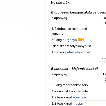
Hozzávalók
Babonézes krumplisaláta csicseri
alapanyag
k
1/2 doboz csicseriborsó
konzerv
50 dkg
burgonya
ízlés szerint folyékony füst
1 csokor
petrezselyemzöld
az 
Beannaise – Majonéz babból
alapanyag
ka
30 dkg fehérbabkonzerv
4 evőkanál friss citromlé
1/2 teáskanál
konyhasó
1/2 teáskanál
mustár