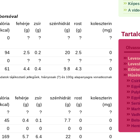
Képes 
A vide
borsóval
alória
fehérje
zsír
szénhidrát
rost
koleszterin
(kcal)
(g)
(g)
(g)
(g)
(mg)
Tarta
0
?
?
?
?
?
Olvass
94
2.5
0.2
20
2.5
0
Leves
0
?
?
?
?
?
Leves
61
4.4
0.4
9.8
4.3
0
Előéte
Húsét
adatok tájékoztató jellegűek, hiányosak (?) és 100g alapanyagra vonatkoznak
Csir
Egyé
Puly
lória
fehérje
zsír
szénhidrát
rost
koleszterin
Egyé
Sert
(kcal)
(g)
(g)
(g)
(g)
(mg)
Marh
?
?
?
?
?
?
Vadh
45
0.4
0.1
7.7
0
0
Bels
Hent
0
0
0
0
0
0
Vads
169
5.7
6.4
22
0
0
Vegy