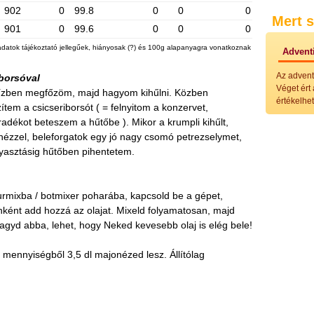
Külö
902
0
99.8
0
0
0
Mert s
Halak
901
0
99.6
0
0
0
Hideg
Köret
adatok tájékoztató jellegűek, hiányosak (?) és 100g alapanyagra vonatkoznak
Adventi
Klassz
Hústal
Az advent
borsóval
Zöldsé
Véget ért
 vízben megfőzöm, majd hagyom kihűlni. Közben
Salátá
értékelhet
tem a csicseriborsót ( = felnyitom a konzervet,
Hideg
Főtt t
adékot beteszem a hűtőbe ). Mikor a krumpli kihűlt,
Zsirad
ézzel, beleforgatok egy jó nagy csomó petrezselymet,
Sütőbe
gyasztásig hűtőben pihentetem.
Szend
Mártá
Főtt-sü
turmixba / botmixer poharába, kapcsold be a gépet,
Édess
Házi b
ként add hozzá az olajat. Mixeld folyamatosan, majd
Pácok
agyd abba, lehet, hogy Neked kevesebb olaj is elég bele!
Fűszer
Alkoho
ti mennyiségből 3,5 dl majonézed lesz. Állítólag
Alkoho
Képes