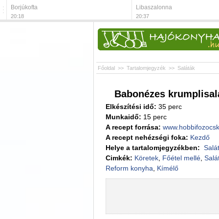
Borjúkofta
Libaszalonna
20:18
20:37
Főoldal
>>
Tartalomjegyzék
>>
Saláták
Babonézes krumplisalá
Elkészítési idő:
35 perc
Munkaidő:
15 perc
A recept forrása:
www.hobbifozocsk
A recept nehézségi foka:
Kezdő
Helye a tartalomjegyzékben:
Salá
Cimkék:
Köretek
,
Főétel mellé
,
Salá
Reform konyha
,
Kímélő