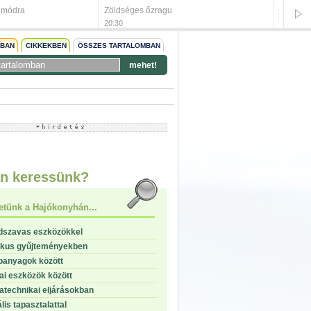
 módra
Zöldséges őzragu
Kvász h
20:30
20:28
NBAN
CIKKEKBEN
ÖSSZES TARTALOMBAN
mehet!
start
stop
n keressünk?
etünk a Hajókonyhán...
dszavas eszközökkel
ikus gyűjteményekben
panyagok között
i eszközök között
technikai eljárásokban
lis tapasztalattal