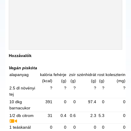
Hozzávalók
Vegán piskóta
alapanyag
kalória
fehérje
zsír
szénhidrát
rost
koleszterin
(kcal)
(g)
(g)
(g)
(g)
(mg)
2.5 dl növényi
?
?
?
?
?
?
tej
10 dkg
391
0
0
97.4
0
0
barnacukor
1/2 db citrom
31
0.4
0.6
2.3
5.3
0
1 teáskanál
0
0
0
0
0
0