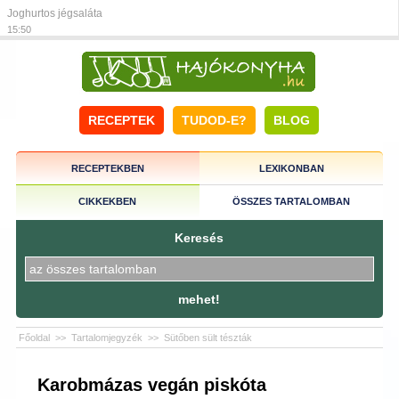
Joghurtos jégsaláta
15:50
RECEPTEK
TUDOD-E?
BLOG
RECEPTEKBEN
LEXIKONBAN
CIKKEKBEN
ÖSSZES TARTALOMBAN
Keresés
mehet!
Főoldal
>>
Tartalomjegyzék
>>
Sütőben sült tészták
Karobmázas vegán piskóta