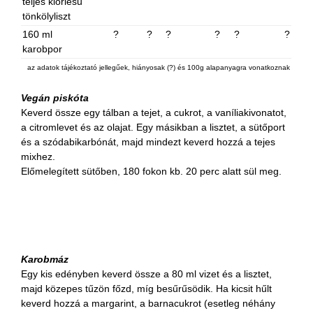
teljes kiőrlésű
tönkölyliszt
160 ml
?
?
?
?
?
?
karobpor
az adatok tájékoztató jellegűek, hiányosak (?) és 100g alapanyagra vonatkoznak
Vegán piskóta
Keverd össze egy tálban a tejet, a cukrot, a vaníliakivonatot,
a citromlevet és az olajat. Egy másikban a lisztet, a sütőport
és a szódabikarbónát, majd mindezt keverd hozzá a tejes
mixhez.
Előmelegített sütőben, 180 fokon kb. 20 perc alatt sül meg.
Karobmáz
Egy kis edényben keverd össze a 80 ml vizet és a lisztet,
majd közepes tűzön főzd, míg besűrűsödik. Ha kicsit hűlt
keverd hozzá a margarint, a barnacukrot (esetleg néhány