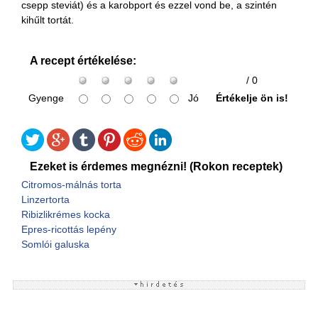
csepp steviát) és a karobport és ezzel vond be, a szintén
kihűlt tortát.
A recept értékelése:
/ 0
Gyenge
Jó
Értékelje ön is!
Ezeket is érdemes megnézni! (Rokon receptek)
Citromos-málnás torta
Linzertorta
Ribizlikrémes kocka
Epres-ricottás lepény
Somlói galuska