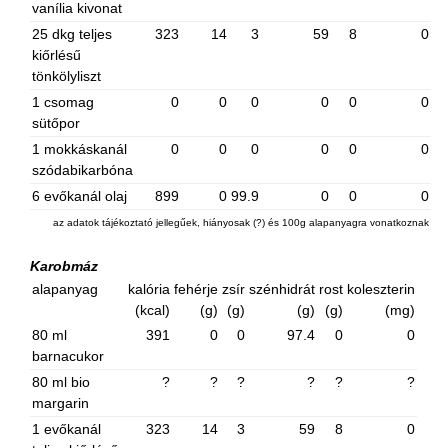
vanília kivonat
25 dkg teljes
323
14
3
59
8
0
kiőrlésű
tönkölyliszt
1 csomag
0
0
0
0
0
0
sütőpor
1 mokkáskanál
0
0
0
0
0
0
szódabikarbóna
6 evőkanál olaj
899
0
99.9
0
0
0
az adatok tájékoztató jellegűek, hiányosak (?) és 100g alapanyagra vonatkoznak
Karobmáz
alapanyag
kalória
fehérje
zsír
szénhidrát
rost
koleszterin
(kcal)
(g)
(g)
(g)
(g)
(mg)
80 ml
391
0
0
97.4
0
0
barnacukor
80 ml bio
?
?
?
?
?
?
margarin
1 evőkanál
323
14
3
59
8
0