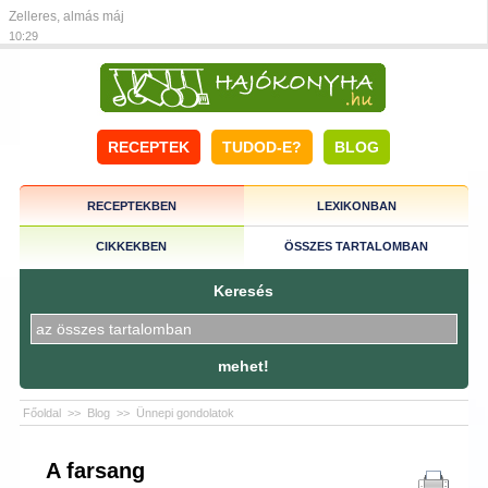
Zelleres, almás máj
10:29
RECEPTEK
TUDOD-E?
BLOG
RECEPTEKBEN
LEXIKONBAN
CIKKEKBEN
ÖSSZES TARTALOMBAN
Keresés
mehet!
Főoldal
>>
Blog
>>
Ünnepi gondolatok
A farsang