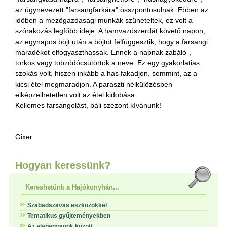
az úgynevezett "farsangfarkára" összpontosulnak. Ebben az
időben a mezőgazdasági munkák szüneteltek, ez volt a
szórakozás legfőbb ideje. A hamvazószerdát követő napon,
az egynapos böjt után a böjtöt felfüggesztik, hogy a farsangi
maradékot elfogyaszthassák. Ennek a napnak zabáló-,
torkos vagy tobzódócsütörtök a neve. Ez egy gyakorlatias
szokás volt, hiszen inkább a has fakadjon, semmint, az a
kicsi étel megmaradjon. A paraszti nélkülözésben
elképzelhetetlen volt az étel kidobása
Kellemes farsangolást, báli szezont kívánunk!
Gixer
Hogyan keressünk?
Kereshetünk a Hajókonyhán...
Szabadszavas eszközökkel
Tematikus gyűjteményekben
Az alapanyagok között