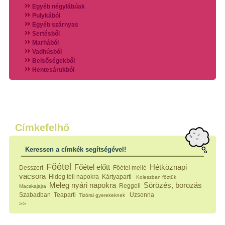
Egyéb négylábúak
Pulykából
Egyéb szárnyas
Sertésből
Marhából
Vadhúsból
Belsőségekből
Hentesárukból
Vadszárnyasokból
Vegyes húsokból
Különleges húsfélékből
Halak
Hidegvérűek
Köretek
Címkefelhő
Klasszikus főzelékek
Hústalan feltétek
Keressen a címkék segítségével!
Zöldséges ételek
Saláták
Főétel
Főétel előtt
Hétköznapi
Desszert
Főétel mellé
Hidegkonyhai készítmények
vacsora
Hideg téli napokra
Kártyaparti
Koleszban főztük
Főtt tészták
Meleg nyári napokra
Sörözés, borozás
Reggeli
Macskajajra
Zsiradékban sült tészták
Szabadban
Teaparti
Uzsonna
Tizórai gyerekeknek
Sütőben sült tészták
>>
Szendvicsek
Mártások
Főtt-sült tészták