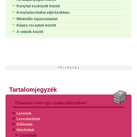
Konyhai eszközök között
Konyhatechnikai eljárásokban
Minimális tapasztalattal
Képes receptek között
A videók között
Tartalomjegyzék
Olvasson mint egy szakácskönyvben!
Levesek
Levesbetétek
Előételek
Húsételek
Csirkéből