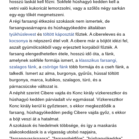
hosszú laskát kell főzni. Sokfelé húshagyó kedden kell a
vetni való kukoricát lemorzsolni, vagy a szőlős négy sarkán
egy-egy tőkét megmetszeni.
A régi farsangi étkezési szokások nem ismertek, de
farsangvasárnapra és húshagyókeddre általában
tyúkhúslevest
és
töltött káposztát
főztek. A cibereleves és a
kocsonya
is népszerű étel volt. A cibere már a böjtöt idézi fel,
aszalt gyümölcsökből vagy erjesztett korpából főzték. A
farsang elengedhetetlen étele, hosszú idő óta, a fánk,
amelynek sokféle formája ismert, a
klasszikus farsangi,
szalagos fánk
, a
csöröge fánk
több formája és a cseh fánk, a
talkedli. Ismert az alma, burgonya, gyűrűs, hússal töltött
burgonya, marca, kubikos, szalagos, túró, és a
párnacsücske változat is.
A néphit szerint Cibere vajda és Konc király vízkeresztkor és
húshagyó kedden párviadalt vív egymással. Vízkeresztkor
Konc király kerül ki győztesen, s ekkor megkezdődik a
farsang, húshagyókedden pedig Cibere vajda győz, s ekkor
a böjt veszi át a hatalmat.
A szokások és hiedelmek többsége, és így a maskarás
alakoskodások is a vígasság utolsó napjaira,
"farsangvasárnapra", "farsanghétfőre", "húshagyókeddre",