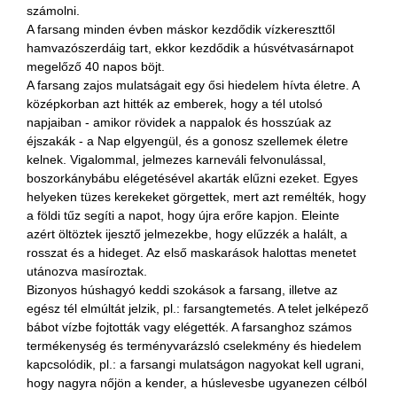
számolni.
A farsang minden évben máskor kezdődik vízkereszttől
hamvazószerdáig tart, ekkor kezdődik a húsvétvasárnapot
megelőző 40 napos böjt.
A farsang zajos mulatságait egy ősi hiedelem hívta életre. A
középkorban azt hitték az emberek, hogy a tél utolsó
napjaiban - amikor rövidek a nappalok és hosszúak az
éjszakák - a Nap elgyengül, és a gonosz szellemek életre
kelnek. Vigalommal, jelmezes karneváli felvonulással,
boszorkánybábu elégetésével akarták elűzni ezeket. Egyes
helyeken tüzes kerekeket görgettek, mert azt remélték, hogy
a földi tűz segíti a napot, hogy újra erőre kapjon. Eleinte
azért öltöztek ijesztő jelmezekbe, hogy elűzzék a halált, a
rosszat és a hideget. Az első maskarások halottas menetet
utánozva masíroztak.
Bizonyos húshagyó keddi szokások a farsang, illetve az
egész tél elmúltát jelzik, pl.: farsangtemetés. A telet jelképező
bábot vízbe fojtották vagy elégették. A farsanghoz számos
termékenység és terményvarázsló cselekmény és hiedelem
kapcsolódik, pl.: a farsangi mulatságon nagyokat kell ugrani,
hogy nagyra nőjön a kender, a húslevesbe ugyanezen célból