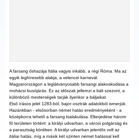
A farsang őshazája Itália vagyis inkább, a régi Róma. Ma az
egyik leghíresebb alakja, a velencei karnevál.
Magyarországon a leglátványosabb farsangi alakoskodása a
mohácsi busójárás. Ez az időszak jellemzi a báli szezont, a
különböző mesterségek tarják ilyenkor a báljaikat.
Első írásos jelét 1283-ból, bajor-osztrák adatokból ismerjük.
Hazánkban - elsősorban német hatás eredményeként - a
középkorra tehető a farsang kialakulása. Elterjedése három
fő területen történt: a királyi udvarban, a városi polgárság és
a parasztság körében. A királyi udvarban jelentős volt az
itáliai hatás, míg a másik két szinten német hatással kell