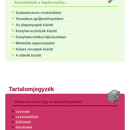
Kereshetünk a Hajókonyhán...
Szabadszavas eszközökkel
Tematikus gyűjteményekben
Az alapanyagok között
Konyhai eszközök között
Konyhatechnikai eljárásokban
Minimális tapasztalattal
Képes receptek között
A videók között
Tartalomjegyzék
Olvasson mint egy szakácskönyvben!
Levesek
Levesbetétek
Előételek
Húsételek