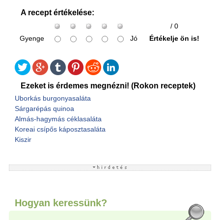
A recept értékelése:
/ 0
Gyenge
Jó
Értékelje ön is!
Ezeket is érdemes megnézni! (Rokon receptek)
Uborkás burgonyasaláta
Sárgarépás quinoa
Almás-hagymás céklasaláta
Koreai csípős káposztasaláta
Kiszir
Hogyan keressünk?