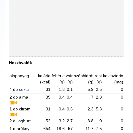
Hozzávalók
alapanyag
kalória
fehérje
zsír
szénhidrát
rost
koleszterin
(kcal)
(g)
(g)
(g)
(g)
(mg)
4 db
cékla
31
1.3
0.1
5.9
2.5
0
2 db alma
35
0.4
0.4
7
2.3
0
1 db citrom
31
0.4
0.6
2.3
5.3
0
2 dl joghurt
52
3.2
2.7
3.8
0
0
1 maréknyi
654
18.6
57
11.7
7.5
0