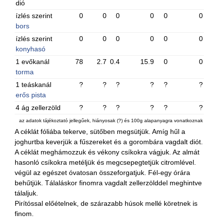
dió
ízlés szerint
0
0
0
0
0
0
bors
ízlés szerint
0
0
0
0
0
0
konyhasó
1 evőkanál
78
2.7
0.4
15.9
0
0
torma
1 teáskanál
?
?
?
?
?
?
erős pista
4 ág zellerzöld
?
?
?
?
?
?
az adatok tájékoztató jellegűek, hiányosak (?) és 100g alapanyagra vonatkoznak
A céklát fóliába tekerve, sütőben megsütjük. Amíg hűl a
joghurtba keverjük a fűszereket és a gorombára vagdalt diót.
A céklát meghámozzuk és vékony csíkokra vágjuk. Az almát
hasonló csíkokra metéljük és megcsepegtetjük citromlével.
végül az egészet óvatosan összeforgatjuk. Fél-egy órára
behűtjük. Tálaláskor finomra vagdalt zellerzölddel meghintve
tálaljuk.
Pirítóssal előételnek, de szárazabb húsok mellé köretnek is
finom.