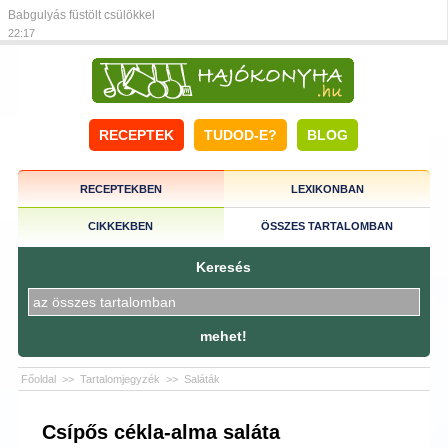
Babgulyás füstölt csülökkel
22:17
RECEPTEK
TUDOD-E?
BLOG
RECEPTEKBEN
LEXIKONBAN
CIKKEKBEN
ÖSSZES TARTALOMBAN
Keresés
mehet!
Főoldal
>>
Tartalomjegyzék
>>
Saláták
Csípős cékla-alma saláta