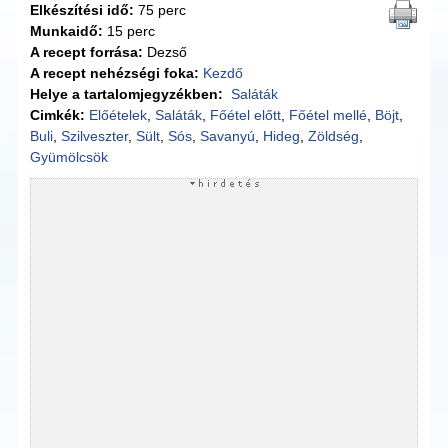
Elkészítési idő:
75 perc
Munkaidő:
15 perc
A recept forrása:
Dezső
A recept nehézségi foka:
Kezdő
Helye a tartalomjegyzékben:
Saláták
Cimkék:
Előételek
,
Saláták
,
Főétel előtt
,
Főétel mellé
,
Böjt
,
Buli
,
Szilveszter
,
Sült
,
Sós
,
Savanyú
,
Hideg
,
Zöldség
,
Gyümölcsök