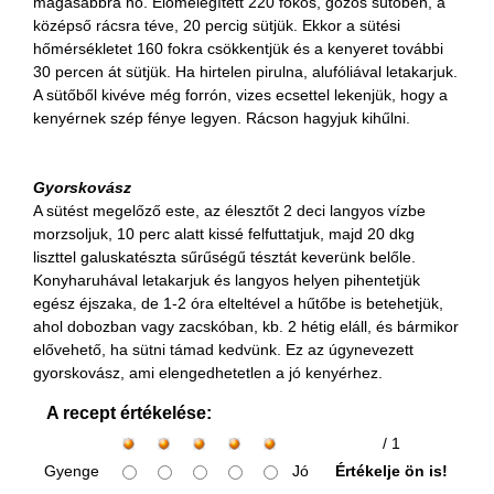
magasabbra nő. Előmelegített 220 fokos, gőzös sütőben, a
középső rácsra téve, 20 percig sütjük. Ekkor a sütési
hőmérsékletet 160 fokra csökkentjük és a kenyeret további
30 percen át sütjük. Ha hirtelen pirulna, alufóliával letakarjuk.
A sütőből kivéve még forrón, vizes ecsettel lekenjük, hogy a
kenyérnek szép fénye legyen. Rácson hagyjuk kihűlni.
Gyorskovász
A sütést megelőző este, az élesztőt 2 deci langyos vízbe
morzsoljuk, 10 perc alatt kissé felfuttatjuk, majd 20 dkg
liszttel galuskatészta sűrűségű tésztát keverünk belőle.
Konyharuhával letakarjuk és langyos helyen pihentetjük
egész éjszaka, de 1-2 óra elteltével a hűtőbe is betehetjük,
ahol dobozban vagy zacskóban, kb. 2 hétig eláll, és bármikor
elővehető, ha sütni támad kedvünk. Ez az úgynevezett
gyorskovász, ami elengedhetetlen a jó kenyérhez.
A recept értékelése:
/ 1
Gyenge
Jó
Értékelje ön is!