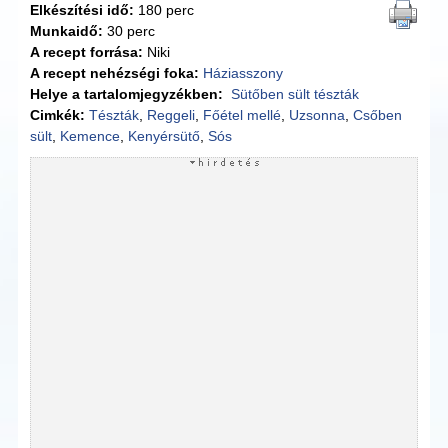
Elkészítési idő:
180 perc
Munkaidő:
30 perc
A recept forrása:
Niki
A recept nehézségi foka:
Háziasszony
Helye a tartalomjegyzékben:
Sütőben sült tészták
Cimkék:
Tészták
,
Reggeli
,
Főétel mellé
,
Uzsonna
,
Csőben
sült
,
Kemence
,
Kenyérsütő
,
Sós