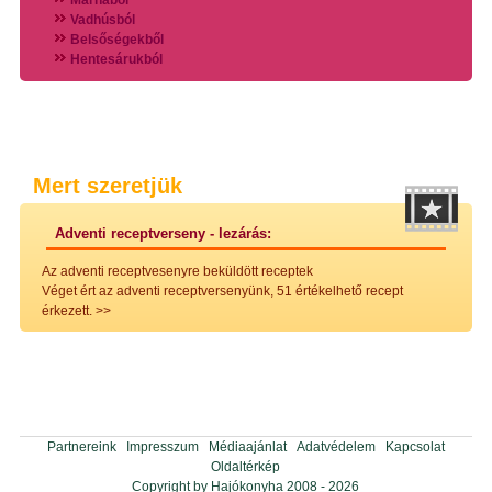
Marhából
Vadhúsból
Belsőségekből
Hentesárukból
Vadszárnyasokból
Vegyes húsokból
Különleges húsfélékből
Halak
Hidegvérűek
Köretek
Mert szeretjük
Klasszikus főzelékek
Hústalan feltétek
Adventi receptverseny - lezárás:
Zöldséges ételek
Saláták
Az adventi receptvesenyre beküldött receptek
Hidegkonyhai készítmények
Véget ért az adventi receptversenyünk, 51 értékelhető recept
Főtt tészták
érkezett.
>>
Zsiradékban sült tészták
Sütőben sült tészták
Szendvicsek
Mártások
Főtt-sült tészták
Édességek
Házi befőzés
Partnereink
Impresszum
Médiaajánlat
Adatvédelem
Kapcsolat
Pácok
Oldaltérkép
Fűszerkeverékek, ízesítők
Copyright by Hajókonyha 2008 - 2026