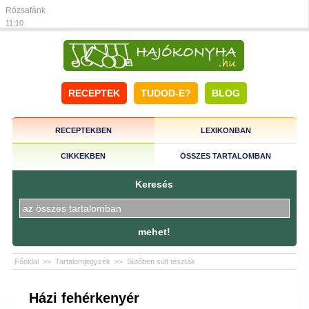
Rózsafánk
11:10
RECEPTEK
TUDOD-E?
BLOG
RECEPTEKBEN
LEXIKONBAN
CIKKEKBEN
ÖSSZES TARTALOMBAN
Keresés
mehet!
Főoldal
>>
Tartalomjegyzék
>>
Sütőben sült tészták
Házi fehérkenyér