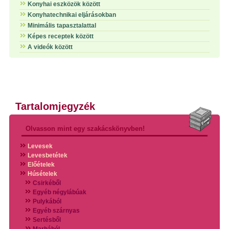
Konyhai eszközök között
Konyhatechnikai eljárásokban
Minimális tapasztalattal
Képes receptek között
A videók között
Tartalomjegyzék
Olvasson mint egy szakácskönyvben!
Levesek
Levesbetétek
Előételek
Húsételek
Csirkéből
Egyéb négylábúak
Pulykából
Egyéb szárnyas
Sertésből