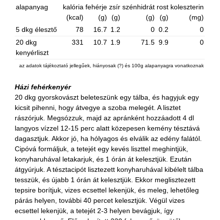
alapanyag
kalória
fehérje
zsír
szénhidrát
rost
koleszterin
(kcal)
(g)
(g)
(g)
(g)
(mg)
5 dkg élesztő
78
16.7
1.2
0
0.2
0
20 dkg
331
10.7
1.9
71.5
9.9
0
kenyérliszt
az adatok tájékoztató jellegűek, hiányosak (?) és 100g alapanyagra vonatkoznak
Házi fehérkenyér
20 dkg gyorskovászt beleteszünk egy tálba, és hagyjuk egy
kicsit pihenni, hogy átvegye a szoba melegét. A lisztet
rászórjuk. Megsózzuk, majd az apránként hozzáadott 4 dl
langyos vízzel 12-15 perc alatt közepesen kemény tésztává
dagasztjuk. Akkor jó, ha hólyagos és elválik az edény falától.
Cipóvá formáljuk, a tetejét egy kevés liszttel meghintjük,
konyharuhával letakarjuk, és 1 órán át kelesztjük. Ezután
átgyúrjuk. A tésztacipót lisztezett konyharuhával kibélelt tálba
tesszük, és újabb 1 órán át kelesztjük. Ekkor meglisztezett
tepsire borítjuk, vizes ecsettel lekenjük, és meleg, lehetőleg
párás helyen, további 40 percet kelesztjük. Végül vizes
ecsettel lekenjük, a tetejét 2-3 helyen bevágjuk, így