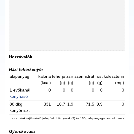
Hozzávalók
Házi fehérkenyér
alapanyag
kalória
fehérje
zsír
szénhidrát
rost
koleszterin
(kcal)
(g)
(g)
(g)
(g)
(mg)
1 evőkanál
0
0
0
0
0
0
konyhasó
80 dkg
331
10.7
1.9
71.5
9.9
0
kenyérliszt
az adatok tájékoztató jellegűek, hiányosak (?) és 100g alapanyagra vonatkoznak
Gyorskovász