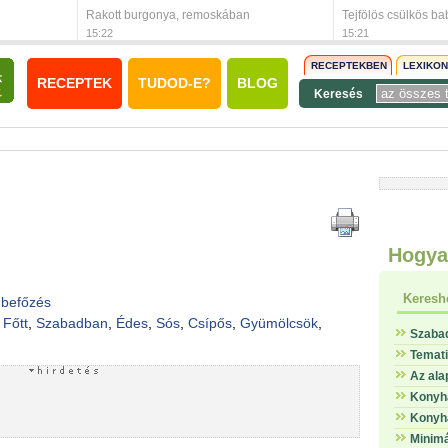
Rakott burgonya, remoskában
Tejfölös csülkös ba
15:22
15:21
RECEPTEKBEN
LEXIKO
RECEPTEK
TUDOD-E?
BLOG
Keresés
Hogya
Keresh
 befőzés
,
Főtt
,
Szabadban
,
Édes
,
Sós
,
Csípős
,
Gyümölcsök
,
Szaba
Temat
Az ala
Konyha
Konyha
Minimá