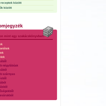
receptek között
ók között
lomjegyzék
on mint egy szakácskönyvben!
ek
betétek
lek
elek
kéből
b négylábúak
kából
b szárnyas
ésből
ából
úsból
őségekből
esárukból
zárnyasokból
es húsokból