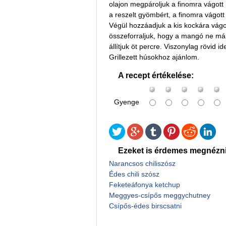
olajon megpároljuk a finomra vágott 
a reszelt gyömbért, a finomra vágott c
Végül hozzáadjuk a kis kockára vágot
összeforraljuk, hogy a mangó ne máll
állítjuk öt percre. Viszonylag rövid idei
Grillezett húsokhoz ajánlom.
A recept értékelése:
Gyenge
Ezeket is érdemes megnézni
Narancsos chiliszósz
Édes chili szósz
Feketeáfonya ketchup
Meggyes-csípős meggychutney
Csípős-édes birscsatni