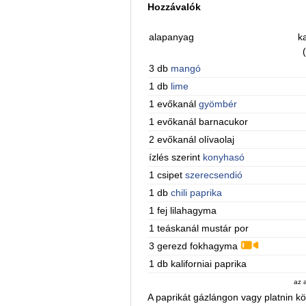
Hozzávalók
alapanyag
ka
3 db
mangó
1 db
lime
1 evőkanál
gyömbér
1 evőkanál barnacukor
2 evőkanál olívaolaj
ízlés szerint
konyhasó
1 csipet
szerecsendió
1 db
chili paprika
1 fej lilahagyma
1 teáskanál mustár por
3 gerezd fokhagyma
1 db kaliforniai paprika
az 
A paprikát gázlángon vagy platnin kör