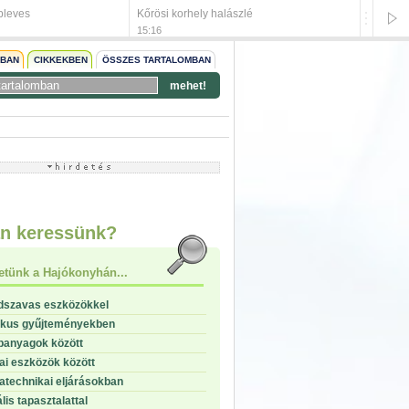
bleves
Kőrösi korhely halászlé
Pácolt s
15:16
15:16
NBAN
CIKKEKBEN
ÖSSZES TARTALOMBAN
mehet!
start
stop
n keressünk?
etünk a Hajókonyhán...
dszavas eszközökkel
ikus gyűjteményekben
panyagok között
i eszközök között
technikai eljárásokban
lis tapasztalattal