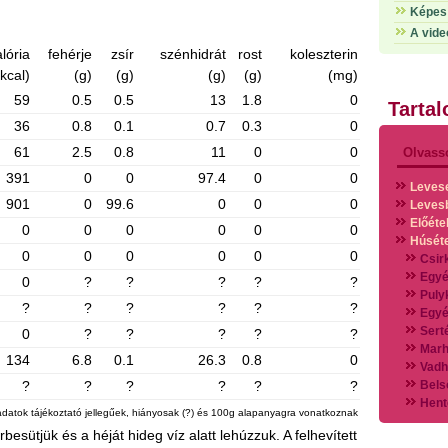
Képes 
A vide
lória
fehérje
zsír
szénhidrát
rost
koleszterin
(kcal)
(g)
(g)
(g)
(g)
(mg)
59
0.5
0.5
13
1.8
0
Tarta
36
0.8
0.1
0.7
0.3
0
61
2.5
0.8
11
0
0
Olvass
391
0
0
97.4
0
0
Leves
901
0
99.6
0
0
0
Leves
Előéte
0
0
0
0
0
0
Húsét
0
0
0
0
0
0
Csir
Egyé
0
?
?
?
?
?
Puly
?
?
?
?
?
?
Egyé
Sert
0
?
?
?
?
?
Marh
134
6.8
0.1
26.3
0.8
0
Vadh
?
?
?
?
?
?
Bels
Hent
adatok tájékoztató jellegűek, hiányosak (?) és 100g alapanyagra vonatkoznak
Vads
besütjük és a héját hideg víz alatt lehúzzuk. A felhevített
Vegy