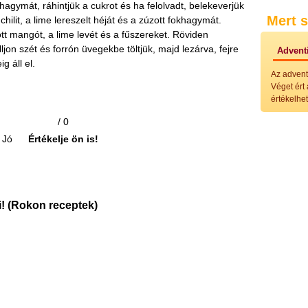
hagymát, ráhintjük a cukrot és ha felolvadt, belekeverjük
Külö
Mert s
Halak
hilit, a lime lereszelt héját és a zúzott fokhagymát.
Hideg
t mangót, a lime levét és a fűszereket. Röviden
Köret
jon szét és forrón üvegekbe töltjük, majd lezárva, fejre
Adventi
Klassz
g áll el.
Hústal
Az advent
Zöldsé
Véget ért
Salátá
értékelhet
Hideg
Főtt t
/ 0
Zsirad
Jó
Értékelje ön is!
Sütőbe
Szend
Mártá
Főtt-sü
Édess
! (Rokon receptek)
Házi b
Pácok
Fűszer
Alkoho
Alkoho
Képes