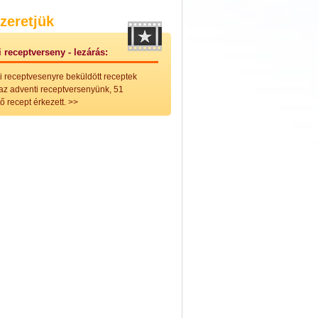
nleges húsfélékből
zeretjük
vérűek
ek
 receptverseny - lezárás:
ikus főzelékek
an feltétek
i receptvesenyre beküldött receptek
ges ételek
 az adventi receptversenyünk, 51
k
ő recept érkezett.
>>
konyhai készítmények
észták
ékban sült tészták
n sült tészták
vicsek
sok
lt tészták
égek
efőzés
keverékek, ízesítők
los italok
lmentes italok
 receptek