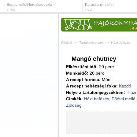
Bugaci töltött toroskáposzta
Karácsonyi stollni
15:05
15:26
Főoldal
>>
Tartalomjegyzék
>>
Házi befőzés
Mangó chutney
Elkészítési idő:
20 perc
Munkaidő:
20 perc
A recept forrása:
Móni
A recept nehézségi foka:
Kezdő
Helye a tartalomjegyzékben:
Házi
Cimkék:
Házi befőzés
,
Főétel mellé
Zöldség