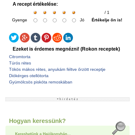
A recept értékelése:
/ 1
Gyenge
Jó
Értékelje ön is!
Ezeket is érdemes megnézni! (Rokon receptek)
Citromtorta
Túrós rétes
Tökös mákos rétes, anyukám féltve őrzött receptje
Diókérges otellótorta
Gyümölcsös piskóta remoskában
Hogyan keressünk?
Kereshetünk a Hajókonyhán...