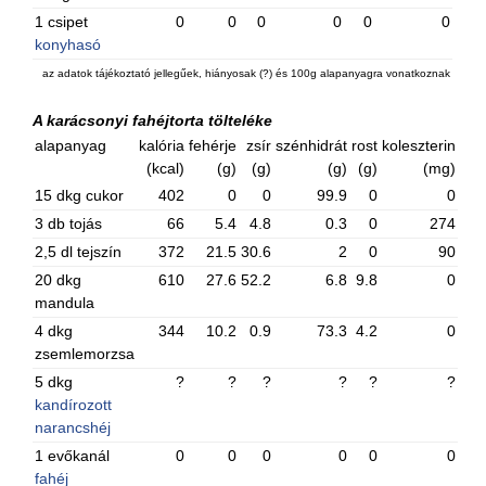
1 csipet
0
0
0
0
0
0
konyhasó
az adatok tájékoztató jellegűek, hiányosak (?) és 100g alapanyagra vonatkoznak
A karácsonyi fahéjtorta tölteléke
alapanyag
kalória
fehérje
zsír
szénhidrát
rost
koleszterin
(kcal)
(g)
(g)
(g)
(g)
(mg)
15 dkg cukor
402
0
0
99.9
0
0
3 db tojás
66
5.4
4.8
0.3
0
274
2,5 dl tejszín
372
21.5
30.6
2
0
90
20 dkg
610
27.6
52.2
6.8
9.8
0
mandula
4 dkg
344
10.2
0.9
73.3
4.2
0
zsemlemorzsa
5 dkg
?
?
?
?
?
?
kandírozott
narancshéj
1 evőkanál
0
0
0
0
0
0
fahéj