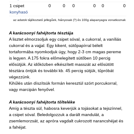
1 csipet
0
0
0
0
0
0
konyhasó
az adatok tájékoztató jellegűek, hiányosak (?) és 100g alapanyagra vonatkoznak
A karácsonyi fahéjtorta tésztája
A lisztet elmorzsoljuk egy csipet sóval, a cukorral, a vaníliás
cukorral és a vajjal. Egy kikent, sütőpapírral bélelt
tortaformába nyomkodjuk úgy, hogy 2-3 cm magas pereme
is legyen. A 175 fokra előmelegített sütőben 10 percig
elősütjük. Az időközben elkészített masszát az elősütött
tésztára öntjük és további kb. 45 percig sütjük, tűpróbát
végezzünk.
Kihűlés után díszítsük formán keresztül szórt porcukorral,
vagy marcipán fenyővel.
A karácsonyi fahéjtorta tölteléke
Amíg a tészta sül, habosra keverjük a tojásokat a tejszínnel,
a csipet sóval. Beledolgozzuk a darált mandulát, a
zsemlemorzsát, az apróra vagdalt cukrozott narancshéjat és
a fahéjat.