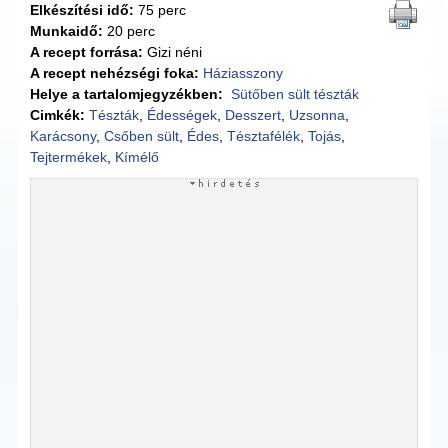
Elkészítési idő:
75 perc
Munkaidő:
20 perc
A recept forrása:
Gizi néni
A recept nehézségi foka:
Háziasszony
Helye a tartalomjegyzékben:
Sütőben sült tészták
Cimkék:
Tészták
,
Édességek
,
Desszert
,
Uzsonna
,
Karácsony
,
Csőben sült
,
Édes
,
Tésztafélék
,
Tojás
,
Tejtermékek
,
Kímélő