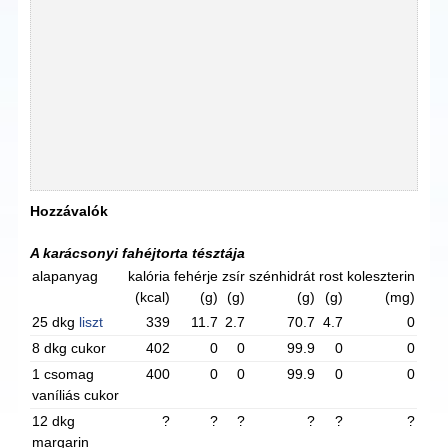
Hozzávalók
A karácsonyi fahéjtorta tésztája
alapanyag
kalória
fehérje
zsír
szénhidrát
rost
koleszterin
(kcal)
(g)
(g)
(g)
(g)
(mg)
25 dkg
liszt
339
11.7
2.7
70.7
4.7
0
8 dkg cukor
402
0
0
99.9
0
0
1 csomag
400
0
0
99.9
0
0
vaníliás cukor
12 dkg
?
?
?
?
?
?
margarin