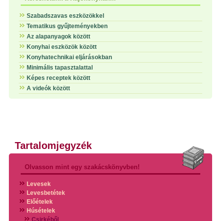
Szabadszavas eszközökkel
Tematikus gyűjteményekben
Az alapanyagok között
Konyhai eszközök között
Konyhatechnikai eljárásokban
Minimális tapasztalattal
Képes receptek között
A videók között
Tartalomjegyzék
Olvasson mint egy szakácskönyvben!
Levesek
Levesbetétek
Előételek
Húsételek
Csirkéből