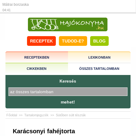
Mátrai borzaska
04:41
RECEPTEK
TUDOD-E?
BLOG
RECEPTEKBEN
LEXIKONBAN
CIKKEKBEN
ÖSSZES TARTALOMBAN
Keresés
mehet!
Főoldal
>>
Tartalomjegyzék
>>
Sütőben sült tészták
Karácsonyi fahéjtorta