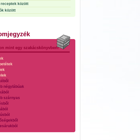
receptek között
ók között
lomjegyzék
on mint egy szakácskönyvben!
ek
betétek
lek
elek
kéből
b négylábúak
kából
b szárnyas
ésből
ából
úsból
őségekből
esárukból
zárnyasokból
es húsokból