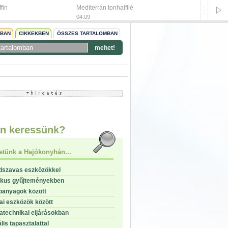
fin
Mediterrán tonhalfilé
Csirkef
04:09
04:04
NBAN
CIKKEKBEN
ÖSSZES TARTALOMBAN
mehet!
start
stop
n keressünk?
etünk a Hajókonyhán...
dszavas eszközökkel
ikus gyűjteményekben
panyagok között
i eszközök között
technikai eljárásokban
lis tapasztalattal