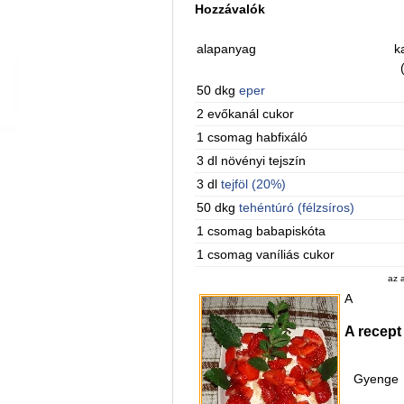
Hozzávalók
alapanyag
k
50 dkg
eper
2 evőkanál cukor
1 csomag habfixáló
3 dl növényi tejszín
3 dl
tejföl (20%)
50 dkg
tehéntúró (félzsíros)
1 csomag babapiskóta
1 csomag vaníliás cukor
az 
A
A recept
Gyenge