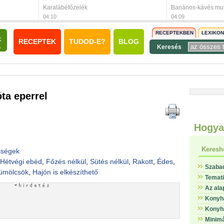
Karalábéfőzelék
Banános-kávés muf
04:10
04:09
RECEPTEKBEN
LEXIKO
RECEPTEK
TUDOD-E?
BLOG
Keresés
ta eperrel
Hogya
Keresh
sségek
Hétvégi ebéd
,
Főzés nélkül
,
Sütés nélkül
,
Rakott
,
Édes
,
Szaba
ümölcsök
,
Hajón is elkészíthető
Temat
Az ala
Konyha
Konyha
Minimá