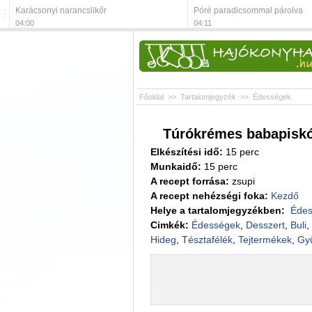
Karácsonyi narancslikőr
Póré paradicsommal párolva
04:00
04:11
Főoldal
>>
Tartalomjegyzék
>>
Édességek
Túrókrémes babapiskó
Elkészítési idő:
15 perc
Munkaidő:
15 perc
A recept forrása:
zsupi
A recept nehézségi foka:
Kezdő
Helye a tartalomjegyzékben:
Éde
Cimkék:
Édességek
,
Desszert
,
Buli
,
Hideg
,
Tésztafélék
,
Tejtermékek
,
Gy