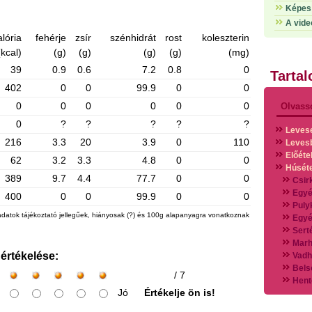
Képes 
A vide
alória
fehérje
zsír
szénhidrát
rost
koleszterin
(kcal)
(g)
(g)
(g)
(g)
(mg)
39
0.9
0.6
7.2
0.8
0
Tarta
402
0
0
99.9
0
0
0
0
0
0
0
0
Olvass
0
?
?
?
?
?
Leves
216
3.3
20
3.9
0
110
Leves
Előéte
62
3.2
3.3
4.8
0
0
Húsét
389
9.7
4.4
77.7
0
0
Csir
Egyé
400
0
0
99.9
0
0
Puly
adatok tájékoztató jellegűek, hiányosak (?) és 100g alapanyagra vonatkoznak
Egyé
Sert
Marh
 értékelése:
Vadh
Bels
/ 7
Hent
Jó
Értékelje ön is!
Vads
Vegy