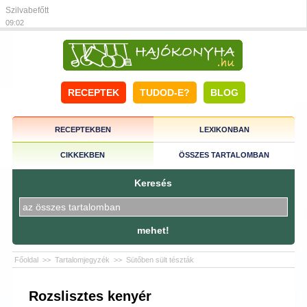
Szilvabefőtt
09:02
RECEPTEK
TUDOD-E?
BLOG
RECEPTEKBEN
LEXIKONBAN
CIKKEKBEN
ÖSSZES TARTALOMBAN
Keresés
mehet!
Főoldal
>>
Tartalomjegyzék
>>
Sütőben sült tészták
Rozslisztes kenyér