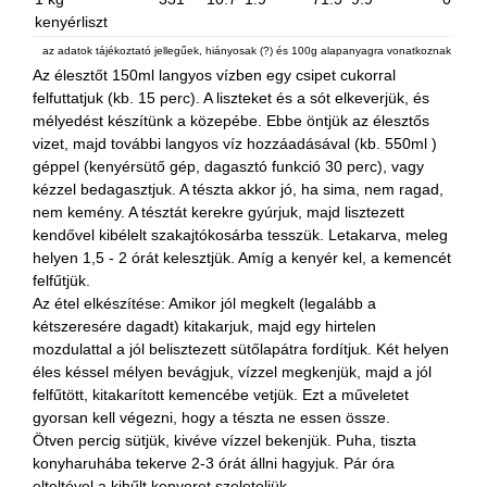
kenyérliszt
az adatok tájékoztató jellegűek, hiányosak (?) és 100g alapanyagra vonatkoznak
Az élesztőt 150ml langyos vízben egy csipet cukorral
felfuttatjuk (kb. 15 perc). A liszteket és a sót elkeverjük, és
mélyedést készítünk a közepébe. Ebbe öntjük az élesztős
vizet, majd további langyos víz hozzáadásával (kb. 550ml )
géppel (kenyérsütő gép, dagasztó funkció 30 perc), vagy
kézzel bedagasztjuk. A tészta akkor jó, ha sima, nem ragad,
nem kemény. A tésztát kerekre gyúrjuk, majd lisztezett
kendővel kibélelt szakajtókosárba tesszük. Letakarva, meleg
helyen 1,5 - 2 órát kelesztjük. Amíg a kenyér kel, a kemencét
felfűtjük.
Az étel elkészítése: Amikor jól megkelt (legalább a
kétszeresére dagadt) kitakarjuk, majd egy hirtelen
mozdulattal a jól belisztezett sütőlapátra fordítjuk. Két helyen
éles késsel mélyen bevágjuk, vízzel megkenjük, majd a jól
felfűtött, kitakarított kemencébe vetjük. Ezt a műveletet
gyorsan kell végezni, hogy a tészta ne essen össze.
Ötven percig sütjük, kivéve vízzel bekenjük. Puha, tiszta
konyharuhába tekerve 2-3 órát állni hagyjuk. Pár óra
elteltével a kihűlt kenyeret szeleteljük.