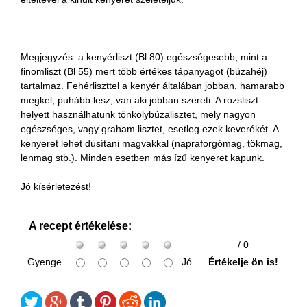
Megjegyzés: a kenyérliszt (Bl 80) egészségesebb, mint a
finomliszt (Bl 55) mert több értékes tápanyagot (búzahéj)
tartalmaz. Fehérliszttel a kenyér általában jobban, hamarabb
megkel, puhább lesz, van aki jobban szereti. A rozsliszt
helyett használhatunk tönkölybúzalisztet, mely nagyon
egészséges, vagy graham lisztet, esetleg ezek keverékét. A
kenyeret lehet dúsítani magvakkal (napraforgómag, tökmag,
lenmag stb.). Minden esetben más ízű kenyeret kapunk.
Jó kísérletezést!
A recept értékelése:
/ 0
Gyenge
Jó
Értékelje ön is!