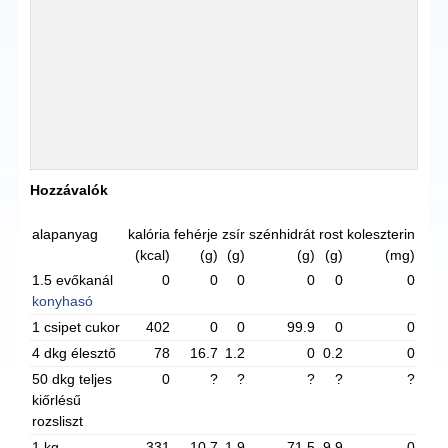
Hozzávalók
alapanyag
kalória
fehérje
zsír
szénhidrát
rost
koleszterin
(kcal)
(g)
(g)
(g)
(g)
(mg)
1.5 evőkanál
0
0
0
0
0
0
konyhasó
1 csipet cukor
402
0
0
99.9
0
0
4 dkg élesztő
78
16.7
1.2
0
0.2
0
50 dkg teljes
0
?
?
?
?
?
kiőrlésű
rozsliszt
1 kg
331
10.7
1.9
71.5
9.9
0