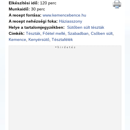
Elkészítési idő:
120 perc
Munkaidő:
30 perc
A recept forrása:
www.kemencebence.hu
A recept nehézségi foka:
Háziasszony
Helye a tartalomjegyzékben:
Sütőben sült tészták
Cimkék:
Tészták
,
Főétel mellé
,
Szabadban
,
Csőben sült
,
Kemence
,
Kenyérsütő
,
Tésztafélék