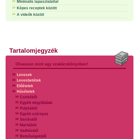
Minimális tapasztalattal
Képes receptek között
A videók között
Tartalomjegyzék
Olvasson mint egy szakácskönyvben!
Levesek
Levesbetétek
Előételek
Húsételek
Csirkéből
Egyéb négylábúak
Pulykából
Egyéb szárnyas
Sertésből
Marhából
Vadhúsból
Belsőségekből