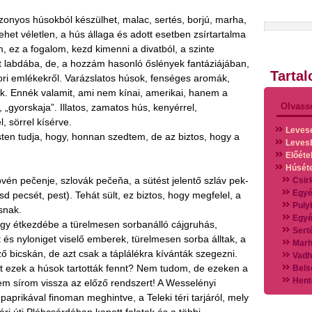
zonyos húsokból készülhet, malac, sertés, borjú, marha,
ehet véletlen, a hús állaga és adott esetben zsírtartalma
 ez a fogalom, kezd kimenni a divatból, a szinte
t labdába, de, a hozzám hasonló őslények fantáziájában,
Tarta
kori emlékekről. Varázslatos húsok, fenséges aromák,
lénk. Ennék valamit, ami nem kínai, amerikai, hanem a
Olvass
 „gyorskaja”. Illatos, zamatos hús, kenyérrel,
, sörrel kísérve.
Leves
ten tudja, hogy, honnan szedtem, de az biztos, hogy a
Leves
Előéte
Húsét
ovén pečenje, szlovák pečeňa, a sütést jelentő szláv pek-
Csir
Egyé
sd pecsét, pest). Tehát sült, ez biztos, hogy megfelel, a
Puly
snak.
Egyé
y étkezdébe a türelmesen sorbanálló cájgruhás,
Sert
t és nyloniget viselő emberek, türelmesen sorba álltak, a
Marh
 bicskán, de azt csak a táplálékra kívánták szegezni.
Vadh
et ezek a húsok tartották fennt? Nem tudom, de ezeken a
Bels
Hent
Nem sírom vissza az előző rendszert! A Wesselényi
Vads
paprikával finoman meghintve, a Teleki téri tarjáról, mely
Vegy