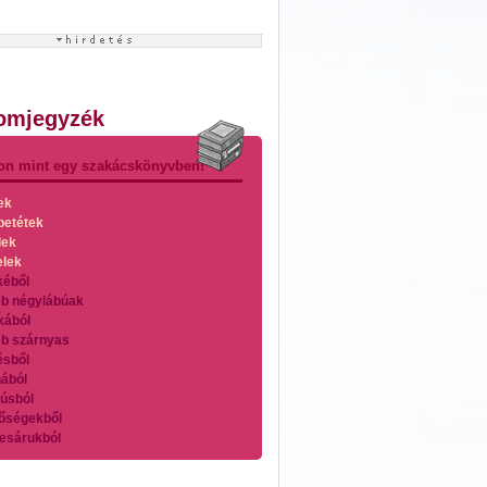
lomjegyzék
on mint egy szakácskönyvben!
ek
betétek
lek
elek
kéből
b négylábúak
kából
b szárnyas
ésből
ából
úsból
őségekből
esárukból
zárnyasokból
es húsokból