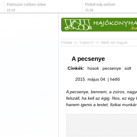
Patisszon csőben sütve
Pirított máj velővel
15:18
15:36
Főoldal
>>
Tudod-e?
>>
Miből, mit, hogyan
A pecsenye
Címkék:
húsok
pecsenye
sült
2015. május 04. | hétfő
A pecsenye, bennem, a zsíros, nagyd
felszáll, ha kell az égig. Nos, ez egy
hanem igenis a testet, fizikai munk