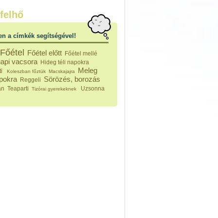
nleges húsfélékből
felhő
vérűek
ek
en a címkék segítségével!
ikus főzelékek
an feltétek
Főétel
Főétel előtt
Főétel mellé
ges ételek
api vacsora
Hideg téli napokra
k
Meleg
ti
Koleszban főztük
Macskajajra
konyhai készítmények
apokra
Sörözés, borozás
Reggeli
észták
an
Teaparti
Uzsonna
Tizórai gyerekeknek
ékban sült tészták
n sült tészták
vicsek
sok
lt tészták
égek
efőzés
keverékek, ízesítők
los italok
lmentes italok
 receptek