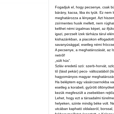
Fogadjuk el, hogy pecsenye, csak bi
bárány, kacsa, liba és tyúk. Ez nem l
meghatározza a lényeget. Azt hiszem,
zsírmentes husik mellett, nem rúgha
kelthet némi izgalmas képet, az ifjú
igazi, perzselt ízek tárháza tárul e
kishazánkban, a piacokon elfogadott,
savanyúsággal, esetleg némi fröccsel
A pecsenye, a meghatározását, az Is
netről!
„sült hús”.
Szláv eredetű szó: szerb-horvát, szl
tő (lásd pekár) pecs- változatából (lá
hagyományos magyar meghatározá
Ha beléptem egy vásárcsarnokba vag
esetleg a korabeli, gyűrött öltönyöke
kezük megfeszült a zsebekben rejtőző
Lehet, hogy ezt a társadalmi türelm
helyeken, szinte mindig béke volt. 
utcában kapható oldalasról, borssal, 