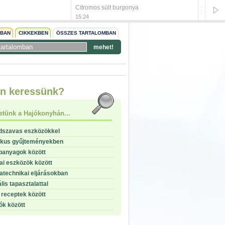
Citromos sült burgonya
Csurgat
15:24
15:24
NBAN
CIKKEKBEN
ÖSSZES TARTALOMBAN
mehet!
start
n keressünk?
stop
etünk a Hajókonyhán...
dszavas eszközökkel
ikus gyűjteményekben
panyagok között
i eszközök között
technikai eljárásokban
lis tapasztalattal
receptek között
ók között