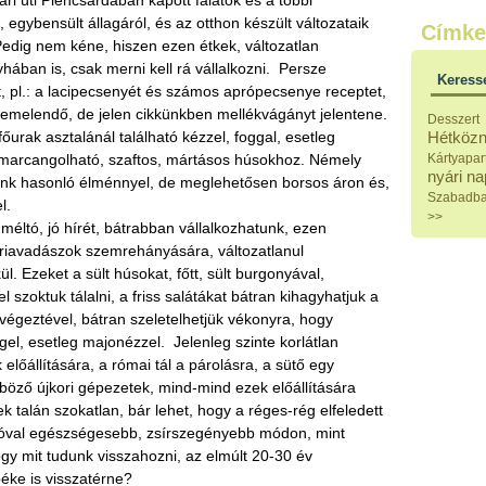
ári úti Pléhcsárdában kapott falatok és a többi
Külö
 egybensült állagáról, és az otthon készült változataik
Címke
Halak
edig nem kéne, hiszen ezen étkek, változatlan
Hideg
hában is, csak merni kell rá vállalkozni. Persze
Köret
Keress
Klassz
, pl.: a lacipecsenyét és számos aprópecsenye receptet,
Hústal
emelendő, de jelen cikkünkben mellékvágányt jelentene.
Desszert
Zöldsé
őurak asztalánál található kézzel, foggal, esetleg
Hétközn
Salátá
marcangolható, szaftos, mártásos húsokhoz. Némely
Kártyapar
Hideg
nyári n
tunk hasonló élménnyel, de meglehetősen borsos áron és,
Főtt t
Szabadb
l.
Zsirad
>>
Sütőbe
méltó, jó hírét, bátrabban vállalkozhatunk, ezen
Szend
óriavadászok szemrehányására, változatlanul
Mártá
. Ezeket a sült húsokat, főtt, sült burgonyával,
Főtt-sü
 szoktuk tálalni, a friss salátákat bátran kihagyhatjuk a
Édess
 végeztével, bátran szeletelhetjük vékonyra, hogy
Házi b
el, esetleg majonézzel. Jelenleg szinte korlátlan
Pácok
Fűszer
lőállítására, a római tál a párolásra, a sütő egy
Alkoho
önböző újkori gépezetek, mind-mind ezek előállítására
Alkoho
k talán szokatlan, bár lehet, hogy a réges-rég elfeledett
Képes
 jóval egészségesebb, zsírszegényebb módon, mint
ogy mit tudunk visszahozni, az elmúlt 20-30 év
éke is visszatérne?