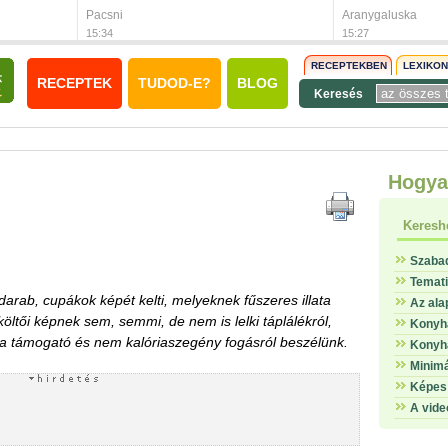
Pacsni
Aranygaluska
15:34
15:27
RECEPTEKBEN
LEXIKO
RECEPTEK
TUDOD-E?
BLOG
Keresés
Hogya
Keresh
Szaba
Temat
arab, cupákok képét kelti, melyeknek fűszeres illata
Az ala
 költői képnek sem, semmi, de nem is lelki táplálékról,
Konyha
ára támogató és nem kalóriaszegény fogásról beszélünk.
Konyha
Minimá
Képes 
A vide