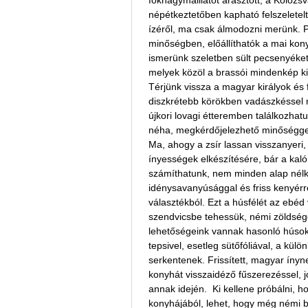
fokhagymaillatot árasztott, a Kolozsv
népétkeztetőben kapható felszeletelt,
ízéről, ma csak álmodozni merünk. P
minőségben, előállíthatók a mai kony
ismerünk szeletben sült pecsenyéket
melyek közöl a brassói mindenkép ki
Térjünk vissza a magyar királyok és f
diszkrétebb körökben vadászkéssel 
újkori lovagi étteremben találkozha
néha, megkérdőjelezhető minőségge
Ma, ahogy a zsír lassan visszanyeri, 
ínyességek elkészítésére, bár a kal
számíthatunk, nem minden alap nélkül
idénysavanyúsággal és friss kenyérrel
választékból. Ezt a húsfélét az ebéd
szendvicsbe tehessük, némi zöldségg
lehetőségeink vannak hasonló húsok e
tepsivel, esetleg sütőfóliával, a kül
serkentenek. Frissített, magyar ínyne
konyhát visszaidéző fűszerezéssel,
annak idején. Ki kellene próbálni, h
konyhájából, lehet, hogy még némi b