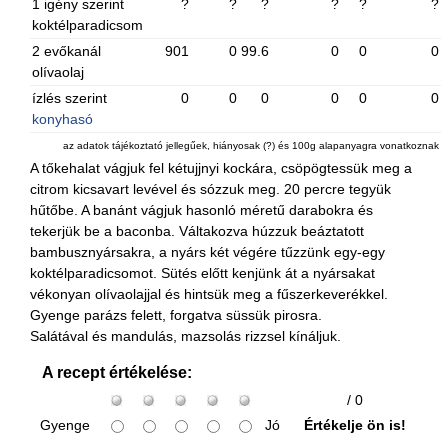
1 igény szerint
?
?
?
?
?
?
koktélparadicsom
2 evőkanál
901
0
99.6
0
0
0
olívaolaj
ízlés szerint
0
0
0
0
0
0
konyhasó
az adatok tájékoztató jellegűek, hiányosak (?) és 100g alapanyagra vonatkoznak
A tőkehalat vágjuk fel kétujjnyi kockára, csöpögtessük meg a
citrom kicsavart levével és sózzuk meg. 20 percre tegyük
hűtőbe. A banánt vágjuk hasonló méretű darabokra és
tekerjük be a baconba. Váltakozva húzzuk beáztatott
bambusznyársakra, a nyárs két végére tűzzünk egy-egy
koktélparadicsomot. Sütés előtt kenjünk át a nyársakat
vékonyan olívaolajjal és hintsük meg a fűszerkeverékkel.
Gyenge parázs felett, forgatva süssük pirosra.
Salátával és mandulás, mazsolás rizzsel kínáljuk.
A recept értékelése:
/ 0
Gyenge
Jó
Értékelje ön is!