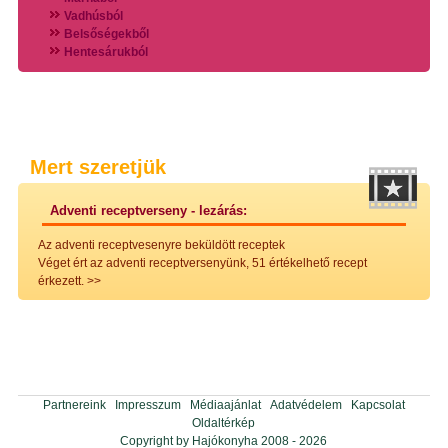
Vadhúsból
Belsőségekből
Hentesárukból
Vadszárnyasokból
Vegyes húsokból
Különleges húsfélékből
Halak
Hidegvérűek
Köretek
Mert szeretjük
Klasszikus főzelékek
Hústalan feltétek
Adventi receptverseny - lezárás:
Zöldséges ételek
Saláták
Az adventi receptvesenyre beküldött receptek
Hidegkonyhai készítmények
Véget ért az adventi receptversenyünk, 51 értékelhető recept
Főtt tészták
érkezett.
>>
Zsiradékban sült tészták
Sütőben sült tészták
Szendvicsek
Mártások
Főtt-sült tészták
Édességek
Házi befőzés
Partnereink
Impresszum
Médiaajánlat
Adatvédelem
Kapcsolat
Pácok
Oldaltérkép
Fűszerkeverékek, ízesítők
Copyright by Hajókonyha 2008 - 2026