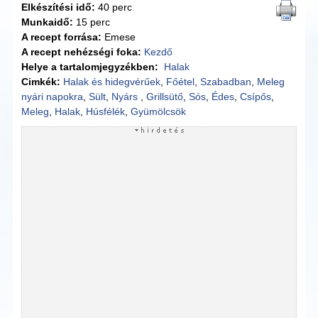
Elkészítési idő:
40 perc
Munkaidő:
15 perc
A recept forrása:
Emese
A recept nehézségi foka:
Kezdő
Helye a tartalomjegyzékben:
Halak
Cimkék:
Halak és hidegvérűek
,
Főétel
,
Szabadban
,
Meleg
nyári napokra
,
Sült
,
Nyárs
,
Grillsütő
,
Sós
,
Édes
,
Csípős
,
Meleg
,
Halak
,
Húsfélék
,
Gyümölcsök