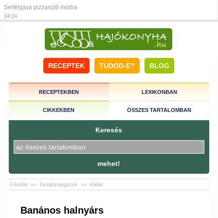
Sertésjava pizzasütő módra
04:24
RECEPTEK
TUDOD-E?
BLOG
RECEPTEKBEN
LEXIKONBAN
CIKKEKBEN
ÖSSZES TARTALOMBAN
Keresés
mehet!
Főoldal
>>
Tartalomjegyzék
>>
Halak
Banános halnyárs