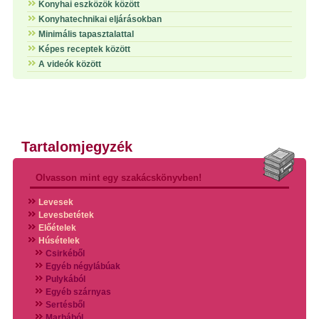
Konyhai eszközök között
Konyhatechnikai eljárásokban
Minimális tapasztalattal
Képes receptek között
A videók között
Tartalomjegyzék
Olvasson mint egy szakácskönyvben!
Levesek
Levesbetétek
Előételek
Húsételek
Csirkéből
Egyéb négylábúak
Pulykából
Egyéb szárnyas
Sertésből
Marhából