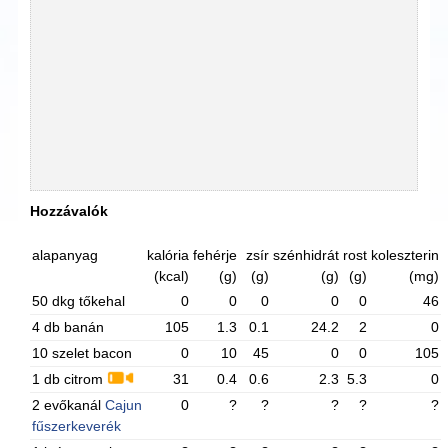
Hozzávalók
alapanyag
kalória
fehérje
zsír
szénhidrát
rost
koleszterin
(kcal)
(g)
(g)
(g)
(g)
(mg)
50 dkg tőkehal
0
0
0
0
0
46
4 db banán
105
1.3
0.1
24.2
2
0
10 szelet bacon
0
10
45
0
0
105
1 db citrom
31
0.4
0.6
2.3
5.3
0
2 evőkanál
Cajun
0
?
?
?
?
?
fűszerkeverék