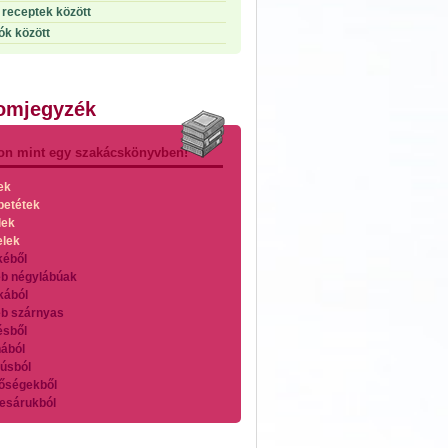
receptek között
ók között
lomjegyzék
on mint egy szakácskönyvben!
ek
betétek
lek
elek
kéből
b négylábúak
kából
b szárnyas
ésből
ából
úsból
őségekből
esárukból
zárnyasokból
es húsokból