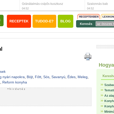
Gránátalmás-csípős kuszkusz
Szalonnás bab
04:52
04:52
RECEPTEKBEN
LEXIKO
RECEPTEK
TUDOD-E?
BLOG
Keresés
l
Hogya
esek
Keresh
g nyári napokra
,
Böjt
,
Főtt
,
Sós
,
Savanyú
,
Édes
,
Meleg
,
ő
,
Reform konyha
Szaba
Temat
Az ala
Konyha
Konyha
Minimá