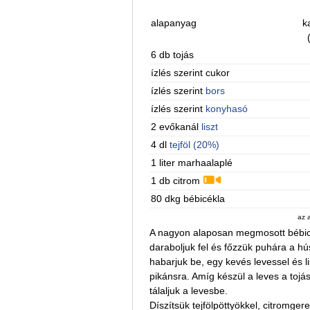
alapanyag
k
6 db tojás
ízlés szerint cukor
ízlés szerint
bors
ízlés szerint
konyhasó
2 evőkanál
liszt
4 dl
tejföl (20%)
1 liter marhaalaplé
1 db citrom
80 dkg bébicékla
az 
A nagyon alaposan megmosott bébicék
daraboljuk fel és főzzük puhára a 
habarjuk be, egy kevés levessel és lis
pikánsra. Amíg készül a leves a tojá
tálaljuk a levesbe.
Díszítsük tejfölpöttyökkel, citromge