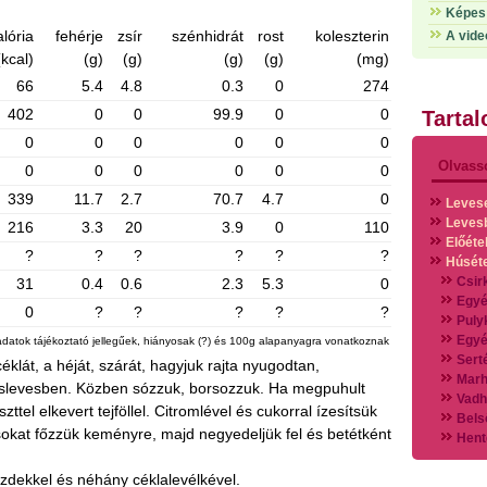
Képes 
alória
fehérje
zsír
szénhidrát
rost
koleszterin
A vide
(kcal)
(g)
(g)
(g)
(g)
(mg)
66
5.4
4.8
0.3
0
274
402
0
0
99.9
0
0
Tarta
0
0
0
0
0
0
Olvass
0
0
0
0
0
0
339
11.7
2.7
70.7
4.7
0
Leves
Leves
216
3.3
20
3.9
0
110
Előéte
?
?
?
?
?
?
Húsét
Csir
31
0.4
0.6
2.3
5.3
0
Egyé
0
?
?
?
?
?
Puly
Egyé
adatok tájékoztató jellegűek, hiányosak (?) és 100g alapanyagra vonatkoznak
Sert
lát, a héját, szárát, hagyjuk rajta nyugodtan,
Marh
húslevesben. Közben sózzuk, borsozzuk. Ha megpuhult
Vadh
zttel elkevert tejföllel. Citromlével és cukorral ízesítsük
Bels
sokat főzzük keményre, majd negyedeljük fel és betétként
Hent
Vads
Vegy
rezdekkel és néhány céklalevélkével.