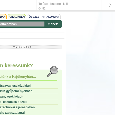
Tojásos-baconos kifli
Zöldség
04:52
04:52
NBAN
CIKKEKBEN
ÖSSZES TARTALOMBAN
mehet!
start
stop
n keressünk?
etünk a Hajókonyhán...
dszavas eszközökkel
ikus gyűjteményekben
panyagok között
i eszközök között
technikai eljárásokban
lis tapasztalattal