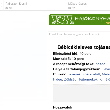
Patisszon tócsni
Mákos rácsos
04:39
04:52
Főoldal
>>
Tartalomjegyzék
>>
Levesek
Bébicéklaleves tojássa
Elkészítési idő:
40 perc
Munkaidő:
10 perc
A recept nehézségi foka:
Kezdő
Helye a tartalomjegyzékben:
Lev
Cimkék:
Levesek
,
Főétel előtt
,
Mele
Hideg
,
Zöldség
,
Tejtermékek
,
Kímél
Hozzávalók