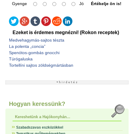
Gyenge
Jó
Értékelje ön is!
Ezeket is érdemes megnézni! (Rokon receptek)
Medvehagymás-sajtos tészta
La polenta „concia”
Spenótos-gombás gnocchi
Túrógaluska
Tortellíni sajtos zöldségmártásban
Hogyan keressünk?
Kereshetünk a Hajókonyhán...
Szabadszavas eszközökkel
Tematikus gyűjteményekben