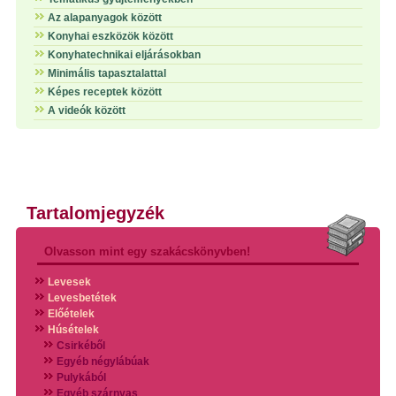
Az alapanyagok között
Konyhai eszközök között
Konyhatechnikai eljárásokban
Minimális tapasztalattal
Képes receptek között
A videók között
Tartalomjegyzék
Olvasson mint egy szakácskönyvben!
Levesek
Levesbetétek
Előételek
Húsételek
Csirkéből
Egyéb négylábúak
Pulykából
Egyéb szárnyas