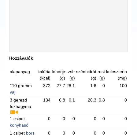
Hozzávalók
alapanyag
kalória
fehérje
zsír
szénhidrát
rost
koleszterin
(kcal)
(g)
(g)
(g)
(g)
(mg)
110 gramm
372
27.7
28.1
1.6
0
100
vaj
3 gerezd
134
6.8
0.1
26.3
0.8
0
fokhagyma
1 csipet
0
0
0
0
0
0
konyhasó
1 csipet
bors
0
0
0
0
0
0