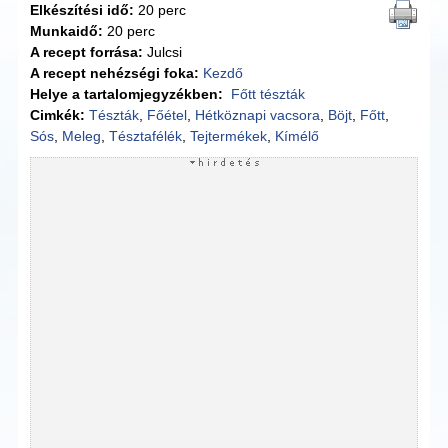
Elkészítési idő:
20 perc
Munkaidő:
20 perc
A recept forrása:
Julcsi
A recept nehézségi foka:
Kezdő
Helye a tartalomjegyzékben:
Főtt tészták
Cimkék:
Tészták
,
Főétel
,
Hétköznapi vacsora
,
Böjt
,
Főtt
,
Sós
,
Meleg
,
Tésztafélék
,
Tejtermékek
,
Kímélő