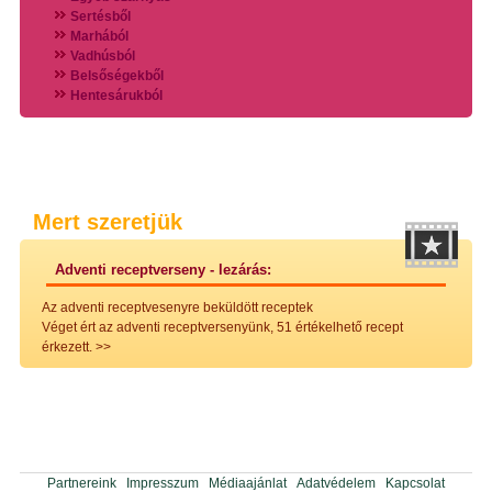
Sertésből
Marhából
Vadhúsból
Belsőségekből
Hentesárukból
Vadszárnyasokból
Vegyes húsokból
Különleges húsfélékből
Halak
Hidegvérűek
Köretek
Mert szeretjük
Klasszikus főzelékek
Hústalan feltétek
Adventi receptverseny - lezárás:
Zöldséges ételek
Saláták
Az adventi receptvesenyre beküldött receptek
Hidegkonyhai készítmények
Véget ért az adventi receptversenyünk, 51 értékelhető recept
Főtt tészták
érkezett.
>>
Zsiradékban sült tészták
Sütőben sült tészták
Szendvicsek
Mártások
Főtt-sült tészták
Édességek
Házi befőzés
Partnereink
Impresszum
Médiaajánlat
Adatvédelem
Kapcsolat
Pácok