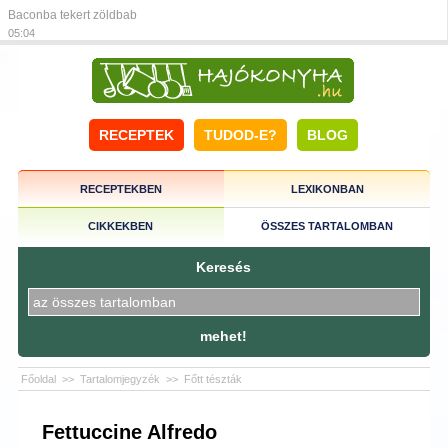
Baconba tekert zöldbab
05:04
RECEPTEK
TUDOD-E?
BLOG
RECEPTEKBEN
LEXIKONBAN
CIKKEKBEN
ÖSSZES TARTALOMBAN
Keresés
mehet!
Főoldal
>>
Tartalomjegyzék
>>
Főtt tészták
Fettuccine Alfredo