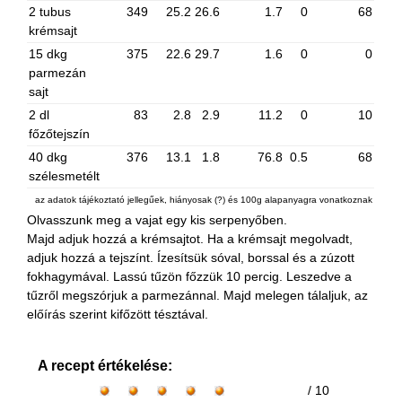
2 tubus
349
25.2
26.6
1.7
0
68
krémsajt
15 dkg
375
22.6
29.7
1.6
0
0
parmezán
sajt
2 dl
83
2.8
2.9
11.2
0
10
főzőtejszín
40 dkg
376
13.1
1.8
76.8
0.5
68
szélesmetélt
az adatok tájékoztató jellegűek, hiányosak (?) és 100g alapanyagra vonatkoznak
Olvasszunk meg a vajat egy kis serpenyőben.
Majd adjuk hozzá a krémsajtot. Ha a krémsajt megolvadt,
adjuk hozzá a tejszínt. Ízesítsük sóval, borssal és a zúzott
fokhagymával. Lassú tűzön főzzük 10 percig. Leszedve a
tűzről megszórjuk a parmezánnal. Majd melegen tálaljuk, az
előírás szerint kifőzött tésztával.
A recept értékelése:
/ 10